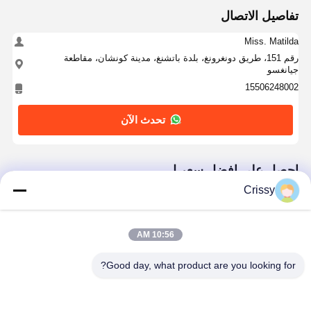
تفاصيل الاتصال
Miss. Matilda
رقم 151، طريق دونغرونغ، بلدة باتشنغ، مدينة كونشان، مقاطعة
جيانغسو
15506248002
تحدث الآن
احصل على افضل سعر ل
Crissy
شريط سيليكون مزدوج الجوانب مقاوم لدرجات الحرارة
العالية لحماية اللوحة وإخفائها
10:56 AM
Good day, what product are you looking for?
استمر