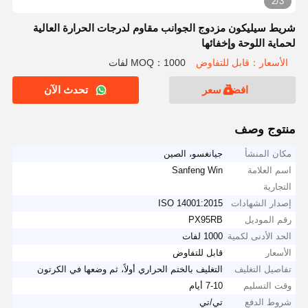
2/3
شريط سيليكون مزدوج الجوانب مقاوم لدرجات الحرارة العالية
لحماية اللوحة وإخفائها
الأسعار：قابل للتفاوض
MOQ：1000 لفات
افضل سعر
تحدث الآن
منتوج وصف
مكان المنشأ
جيانغسو، الصين
اسم العلامة
Sanfeng Win
التجارية
إصدار الشهادات
ISO 14001:2015
رقم الموديل
PX95RB
الحد الأدنى لكمية
1000 لفات
الأسعار
قابل للتفاوض
تفاصيل التغليف
التغليف بالختم الحراري أولاً، ثم وضعها في الكرتون
وقت التسليم
7-10 أيام
شروط الدفع
تي/تي