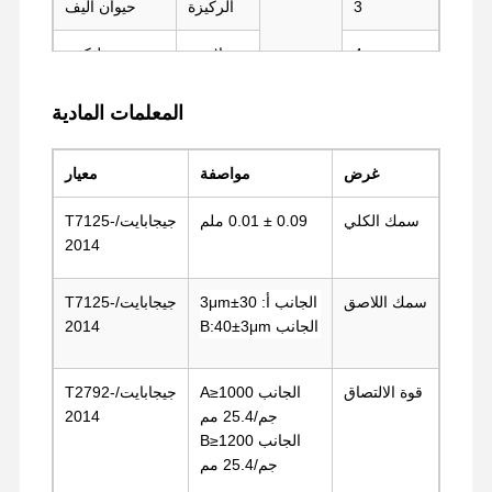
3
الركيزة
حيوان أليف
4
لاصق
سيليكون
جولة في
ضبط الجودة
اتصل بنا
تحدث الآن
المعمل
6
فيلم
فيلم
المعلمات المادية
البوليستر
الفلوروبلاستيك
شريط PET
غرض
مواصفة
معيار
شريط كابتون
سمك الكلي
0.09 ± 0.01 ملم
جيجابايت/T7125-
2014
شريط مزدوج
شريط قناع
سمك اللاصق
الجانب أ: 30±3μm
جيجابايت/T7125-
الجانب B:40±3μm
2014
فيلم PET
شريط PTFE
قوة الالتصاق
الجانب A≥1000
جيجابايت/T2792-
جم/25.4 مم
2014
شريط (بي آي)
الجانب B≥1200
جم/25.4 مم
فيلم PI