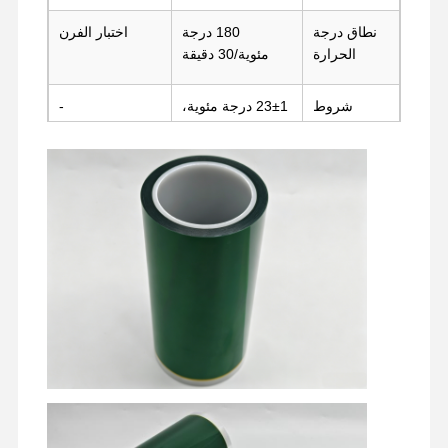
فيلم الافراج
نطاق درجة
180 درجة
اختبار الفرن
الحرارة
مئوية/30 دقيقة
فيلم PU
شروط
23±1 درجة مئوية،
-
فيلم السيليكون
الاختبار
50±5% رطوبة
نسبية، ألواح
فيلم أكريليك
فولاذية، 300 مم/
دقيقة
شريط مثقوب
فيلم الحماية الأزرق
فيلم التدفئة
شريط صناعي