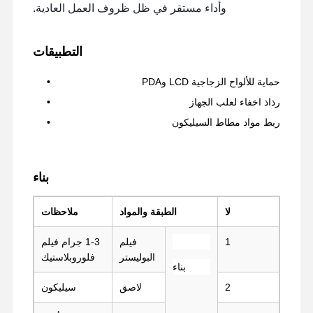
وأداء مستقر في ظل ظروف العمل العادية.
التطبيقات
حماية للألواح الزجاجية LCD وPDA
رذاذ اخفاء لعلب الجهاز
ربط مواد مطاط السيليكون
بناء
لا
الطبقة والمواد
ملاحظات
1
فيلم
1-3 جرام فيلم
البوليستر
فلوروبلاستيك
بناء
منزل
المنتجات
عرض الواقع
حول بنا
الافتراضي
2
لاصق
سيليكون