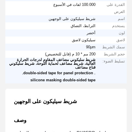
القدرة على
100.000 لفات في الأسبوع
العرض
اسم
شريط سيليكون على الوجهين
يستخدم
الترابط، التصاق
لون
أخضر
لاصق
سيليكون لاصق
سمك الشريط
90μm
حجم الشريط
200 مم * 10 م (قابل للتخصيص)
شريط سليكوني مضاعف المقاوم لدرجات الحرارة
تسليط الضوء:
العالية، شريط مضاعف لحماية اللوحة، شريط سليكوني
قناع مضاعف
,
,
double-sided tape for panel protection
silicone masking double-sided tape
شريط سيليكون على الوجهين
وصف