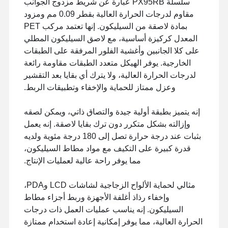
سلسلة PX95RB عبارة عن شريط مزدوج الجوانب
مقاوم لدرجات الحرارة العالية بقطر 0.09 مم ومزود
بمادة لاصقة من السيليكون. إنها تعتمد مركب PET
المعدل كركيزة أساسية، مع لاصق السيليكون المطلي
على كلا الجانبين وأغشية الفلور المرفقة على الطبقات
الخارجية. يوفر الهيكل متعدد الطبقات مقاومة رائعة
لدرجات الحرارة العالية، ولا يترك أي بقايا بعد التقشير
وعزل ممتاز للحماية والإخفاء وتطبيقات الربط.
إنه يتميز بطبقة أولية جيدة والتصاق ذاتي، ويمكن لصقه
وإزالته بشكل متكرر دون ترك بقايا لاصقة. إنه يعمل
بثبات عند درجة حرارة تصل إلى 180 درجة مئوية ولديه
قدرة كبيرة على التكيف مع مواد مطاط السيليكون،
مما يوفر راحة عالية لعمليات الإنتاج.
مثالي لحماية الألواح الزجاجية لشاشات LCD وPDA،
وإخفاء رذاذ أغلفة الأجهزة وربط أجزاء مطاط
السيليكون. إنه يناسب عمليات العمل ذات درجات
الحرارة العالية، مما يوفر إمكانية إعادة استخدام ممتازة