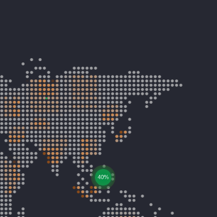
8%
40%