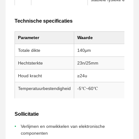
Fabrieksreis
Kwaliteitscont
Contacteer
Ga Nu
Technische specificaties
Role
Ons
Praten.
Parameter
Waarde
huisdier tape
Totale dikte
140μm
Kaptonband
Hechtsterkte
23n/25mm
Tweezijdige Band
Houd kracht
≥24u
Maskerband
Temperatuurbestendigheid
-5℃~60℃
PET-folie
PTFE-band
Sollicitatie
Pi-tape
Verlijmen en omwikkelen van elektronische
Pi-film
componenten