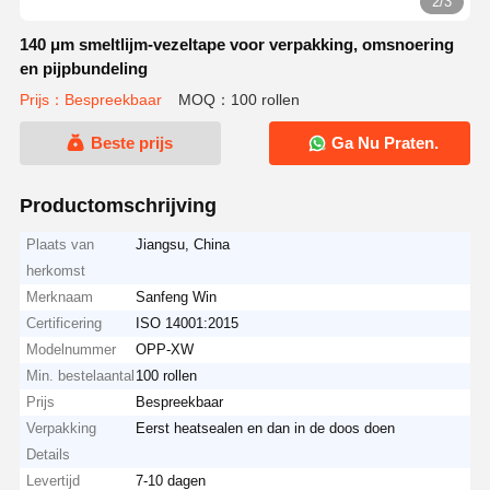
2/3
140 μm smeltlijm-vezeltape voor verpakking, omsnoering
en pijpbundeling
Prijs：Bespreekbaar
MOQ：100 rollen
Beste prijs
Ga Nu Praten.
Productomschrijving
Plaats van
Jiangsu, China
herkomst
Merknaam
Sanfeng Win
Certificering
ISO 14001:2015
Modelnummer
OPP-XW
Min. bestelaantal
100 rollen
Prijs
Bespreekbaar
Verpakking
Eerst heatsealen en dan in de doos doen
Details
Levertijd
7-10 dagen