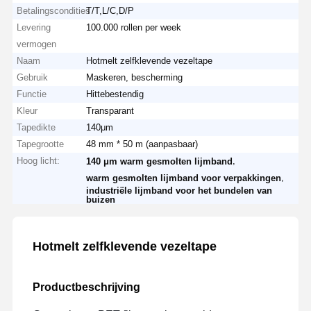
Betalingscondities
T/T,L/C,D/P
Levering
100.000 rollen per week
vermogen
Naam
Hotmelt zelfklevende vezeltape
Gebruik
Maskeren, bescherming
Functie
Hittebestendig
Kleur
Transparant
Tapedikte
140μm
Tapegrootte
48 mm * 50 m (aanpasbaar)
Hoog licht:
,
140 μm warm gesmolten lijmband
,
warm gesmolten lijmband voor verpakkingen
industriële lijmband voor het bundelen van
buizen
Hotmelt zelfklevende vezeltape
Productbeschrijving