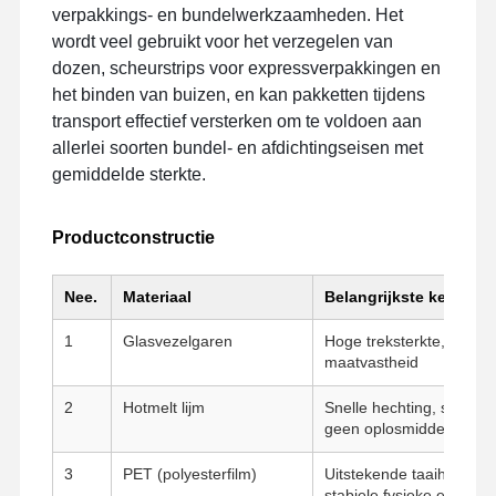
verpakkings- en bundelwerkzaamheden. Het
wordt veel gebruikt voor het verzegelen van
dozen, scheurstrips voor expressverpakkingen en
het binden van buizen, en kan pakketten tijdens
transport effectief versterken om te voldoen aan
allerlei soorten bundel- en afdichtingseisen met
gemiddelde sterkte.
Productconstructie
Nee.
Materiaal
Belangrijkste kenmerk
1
Glasvezelgaren
Hoge treksterkte, hitteb
maatvastheid
2
Hotmelt lijm
Snelle hechting, sterke h
geen oplosmiddelresten
Thuis
Producten
VR-Show
Over Ons
3
PET (polyesterfilm)
Uitstekende taaiheid, sli
stabiele fysieke eigens