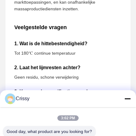
markttoepassingen, en kan onafhankelijke
massaproductiediensten inzetten.
Veelgestelde vragen
1. Wat is de hittebestendigheid?
Tot 180℃ continue temperatuur
2. Laat het lijmresten achter?
Geen residu, schone verwijdering
3. Kunnen de specificaties worden
Crissy
aangepast?
Grootte, hechting en kleuren allemaal aanpasbaar
3:02 PM
4. Belangrijkste toepassingsscenario's?
Good day, what product are you looking for?
Glasbescherming, maskering bij hoge temperaturen,