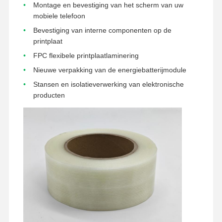
Montage en bevestiging van het scherm van uw
vrijlatingsfilm
mobiele telefoon
Pu-Film
Bevestiging van interne componenten op de
printplaat
Silikonfilm
FPC flexibele printplaatlaminering
Nieuwe verpakking van de energiebatterijmodule
Acrylfilm
Stansen en isolatieverwerking van elektronische
Geperforeerde band
producten
Blauwe beschermfolie
Verwarmende Film
Industriële band