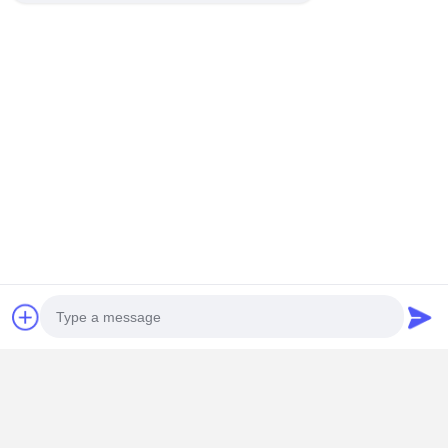
siliconenbinding
5. Monster en levertijd?
Gratis monsters, levertijd 7-10 werkdagen
Contactgegevens
Miss. Matilda
No. 151, Dongrongweg, Bacheng Stad, Kunshan Stad, Jiangsu
Provincie
15506248002
Ga Nu Praten.
Krijg De Beste Prijs Voor
Photo