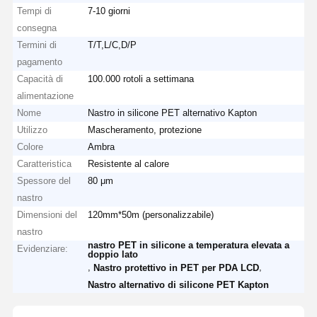
Tempi di
7-10 giorni
consegna
Termini di
T/T,L/C,D/P
pagamento
Capacità di
100.000 rotoli a settimana
alimentazione
Nome
Nastro in silicone PET alternativo Kapton
Utilizzo
Mascheramento, protezione
Colore
Ambra
Caratteristica
Resistente al calore
Spessore del
80 μm
nastro
Dimensioni del
120mm*50m (personalizzabile)
nastro
nastro PET in silicone a temperatura elevata a
Evidenziare:
doppio lato
,
,
Nastro protettivo in PET per PDA LCD
Nastro alternativo di silicone PET Kapton