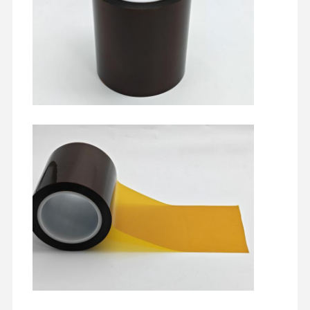
alle
forno
pellicola di rilascio
temperature
Film dell'unità di elaborazione
Pellicola in silicone
Film acrilico
Nastro perforato
Pellicola protettiva blu
Film di riscaldamento
Nastro industriale