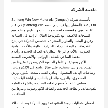
فيلم الافراج
مقدمة الشركة
فيلم PU
تأسست شركة Sanfeng Win New Materials (Jiangsu)
Co., Ltd. (المشار إليها فيما يلي باسم Sanfeng Win) في عام
فيلم السيليكون
2010. وهي مؤسسة خاصة تدمج البحث والتطوير وإنتاج وبيع
المنتجات اللاصقة، مع تكنولوجيا الطلاء الرائدة في الصناعة
فيلم أكريليك
وفريق البحث والتطوير المحترف. تتخصص الشركة في إنتاج
الأشرطة المقاومة لدرجات الحرارة العالية، والأفلام الواقية
شريط مثقوب
الضوئية، والأفلام الزرقاء لبطاريات الطاقة الجديدة، وأفلام
الضغط الساخن للتغليف الهوائي، والأشرطة المثقبة
فيلم الحماية الأزرق
الكهروضوئية، والألواح الخلفية الكهروضوئية وغيرها من
المنتجات، والتي تستخدم على نطاق واسع في الإلكترونيات،
فيلم التدفئة
وشاشات الهاتف المحمول، وثنائي الفينيل متعدد الكلور، ورش
المسحوق، والعزل، والقطع بالقالب، وطباعة البلاستيك،
شريط صناعي
وتغليف علبة الألومنيوم لخلية البطارية، والشركة العامة
للفوسفات، والطاقة الجديدة، والطاقة الكهروضوئية وغيرها من
الصناعات.
لضمان متطلبات جودة المنتج، تم تجهيز الشركة بمعدات طلاء