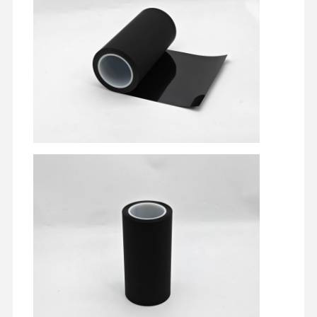
جولة في
ضبط الجودة
اتصل بنا
تحدث الآن
المعمل
شريط PET
شريط كابتون
شريط مزدوج
شريط قناع
فيلم PET
شريط PTFE
شريط (بي آي)
فيلم PI