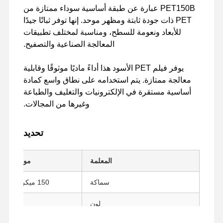
PET150B عبارة عن طبقة أساسية سوداء ممتازة من
PET ذات جودة ثابتة ومظهر موحد. إنها توفر ثباتًا جيدًا
للأبعاد ونعومة للسطح، ومناسبة لمختلف تطبيقات
المعالجة الصناعية والتصفيح.
يوفر فيلم PET الأسود هذا أداءً ماديًا موثوقًا وقابلية
معالجة ممتازة. يتم استخدامه على نطاق واسع كمادة
أساسية مستقرة في الإلكترونيات والتغليف والطباعة
وغيرها من المجالات.
تحديد
المعلمة
مواصفة
سماكة
150 ميكرومتر
لون
أسود