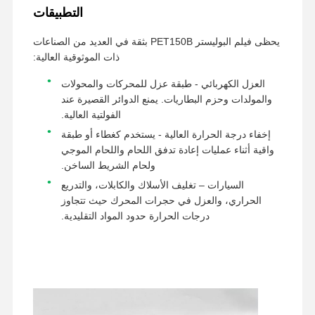
التطبيقات
يحظى فيلم البوليستر PET150B بثقة في العديد من الصناعات
ذات الموثوقية العالية:
العزل الكهربائي - طبقة عزل للمحركات والمحولات
والمولدات وحزم البطاريات. يمنع الدوائر القصيرة عند
الفولتية العالية.
إخفاء درجة الحرارة العالية - يستخدم كغطاء أو طبقة
واقية أثناء عمليات إعادة تدفق اللحام واللحام الموجي
ولحام الشريط الساخن.
السيارات – تغليف الأسلاك والكابلات، والتدريع
الحراري، والعزل في حجرات المحرك حيث تتجاوز
درجات الحرارة حدود المواد التقليدية.
منزل
المنتجات
عرض الواقع
حول بنا
الافتراضي