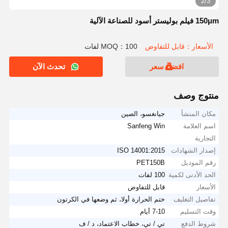
2/3
150μm فيلم بوليستر أسود للصناعة الآلية
الأسعار：قابل للتفاوض
MOQ：100 لفات
افضل سعر
تحدث الآن
منتوج وصف
مكان المنشأ
جيانغسو، الصين
اسم العلامة
Sanfeng Win
التجارية
إصدار الشهادات
ISO 14001:2015
رقم الموديل
PET150B
الحد الأدنى لكمية
100 لفات
الأسعار
قابل للتفاوض
تفاصيل التغليف
ختم الحرارة أولا، ثم وضعها في الكرتون
وقت التسليم
7-10 أيام
شروط الدفع
تي / تي، خطاب الاعتماد، د / ف