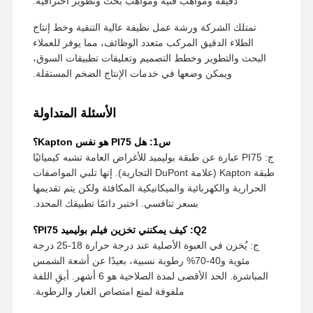
دقيقة ومواهب فنية ومواهب بحث وتطوير احترافية.
تمتلك الشركة ورشة عمل نظيفة عالية التنقية وخط إنتاج
الطلاء الدقيق المركب متعدد الوظائف، مما يوفر للعملاء
البحث والتطوير وخطط التصميم وتعليقات تطبيقات السوق،
ويمكن وضعها في خدمات الإنتاج الضخم المستقلة.
الأسئلة المتداولة
س1: هل PI75 هو نفس Kapton؟
ج: PI75 عبارة عن طبقة بوليميد للأغراض العامة تشبه كيميائيًا
طبقة Kapton (علامة DuPont التجارية). إنها تلبي المواصفات
الحرارية والكهربائية والميكانيكية المكافئة ولكن يتم تقديمها
بسعر تنافسي. اختبر دائمًا تطبيقك المحدد.
Q2: كيف يمكنني تخزين فيلم بوليميد PI75؟
ج: يُخزن في العبوة الأصلية عند درجة حرارة 18-25 درجة
مئوية و40-70% رطوبة نسبية، بعيدًا عن أشعة الشمس
المباشرة. الحد الأقصى لمدة الصلاحية هو 6 أشهر. أبقِ اللفة
ملفوفة لمنع امتصاص الغبار والرطوبة.