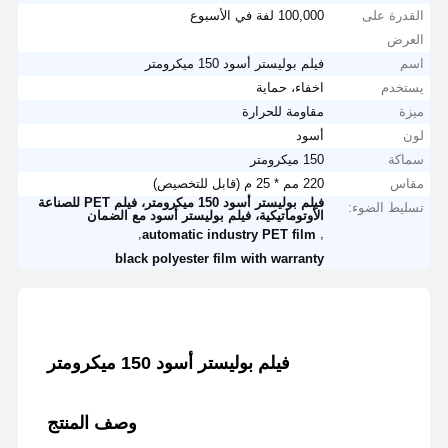
القدرة على
100,000 لفة في الأسبوع
العرض
اسم
فيلم بوليستر أسود 150 ميكرومتر
يستخدم
اخفاء، حماية
ميزة
مقاومة للحرارة
لون
أسود
سماكة
150 ميكرومتر
مقاس
220 مم * 25 م (قابل للتخصيص)
فيلم بوليستر أسود 150 ميكرومتر، فيلم PET للصناعة
تسليط الضوء:
الأوتوماتيكية، فيلم بوليستر أسود مع الضمان
,
,
automatic industry PET film
black polyester film with warranty
فيلم بوليستر أسود 150 ميكرومتر
وصف المنتج