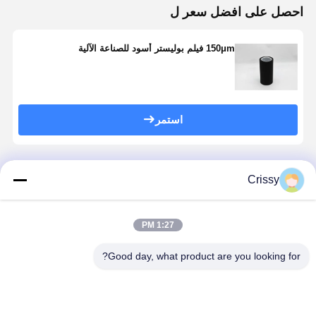
احصل على افضل سعر ل
150μm فيلم بوليستر أسود للصناعة الآلية
استمر
المنتجات الموصى بها
Crissy
1:27 PM
Good day, what product are you looking for?
طبقة حماية من
145-155um
فيلم حماية
السيليكون 50
فيلم حماية بي
سيليكوني بـ
ميكرومتر
تي مع 150 درجة
50UM مع لصق
مئوية مقاومة
سيليكوني مقاوم
درجة الحرارة
لدرجة حرارة
افضل سعر
افضل سعر
افضل سعر