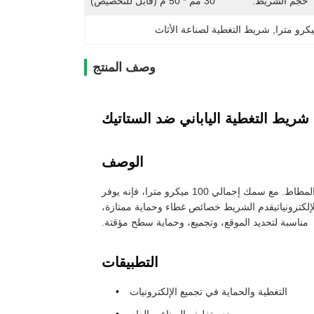
حجم الشريط:
30 مم * 50 م (قابل للتخصيص)
, 
شريط التغطية لصناعة الأثاث
وصف المنتج
شريط التغطية الياباني ضد الستاتيك
الوصف
سلسلة MST8813 هي شريط كريب ورقية عالية الأداء مغطاة مع لاصق على أساس المطاط. مع سمك إجمالي 100 ميكرو مترا، فإنه يوفر
الإلكترونياتيقدم الشريط خصائص غطاء وحماية ممتازة،
مناسبة لتحديد الموقع، وتجميع، وحماية سطح مؤقتة.
التطبيقات
التغطية والحماية في تجميع الإلكترونيات