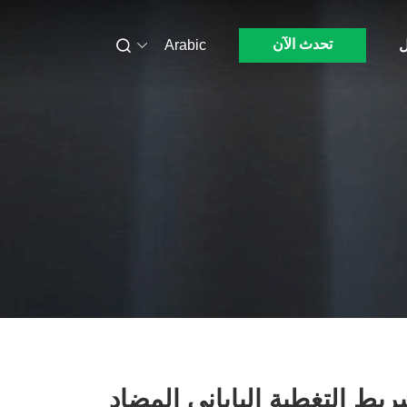
تحدث الآن
ل
Arabic
يط التغطية الياباني المضاد