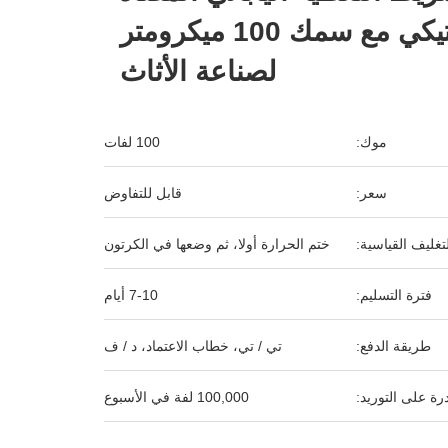
للستاتيكي مع سمك 100 ميكرومتر
لصناعة الأثاث
موك:
100 لفات
سعر:
قابل للتفاوض
لتغليف القياسية:
ختم الحرارة أولا، ثم وضعها في الكرتون
فترة التسليم:
7-10 أيام
طريقة الدفع:
تي / تي، خطاب الاعتماد، د / ف
رة على التوريد:
100,000 لفة في الأسبوع