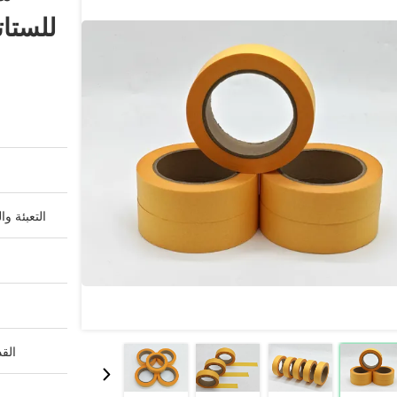
التعبئة وا
القد