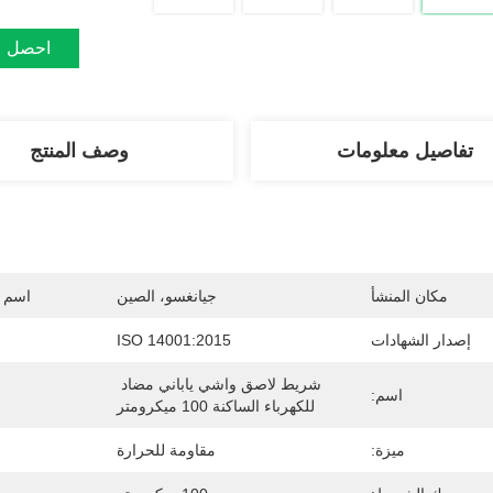
احصل ع
تفاصيل معلومات
وصف المنتج
مكان المنشأ
جيانغسو، الصين
اسم ا
إصدار الشهادات
ISO 14001:2015
شريط لاصق واشي ياباني مضاد 
اسم:
للكهرباء الساكنة 100 ميكرومتر
ميزة:
مقاومة للحرارة