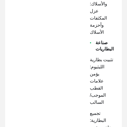
والأسلاك:
عزل
المكثفات
وأحزمة
الأسلاك
صناعة
البطاريات
تثبيت بطارية
الليثيوم:
يؤمن
علامات
القطب
الموجب/
السالب
تجميع
البطارية: