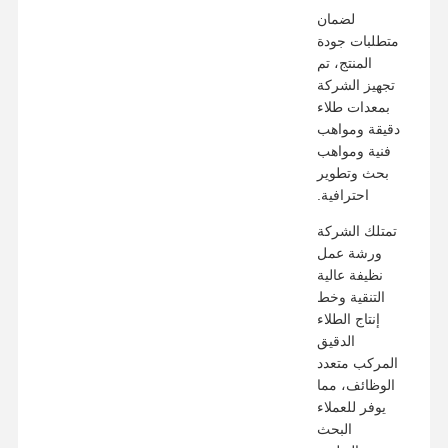
لضمان
متطلبات جودة
المنتج، تم
تجهيز الشركة
بمعدات طلاء
دقيقة ومواهب
فنية ومواهب
بحث وتطوير
احترافية.
تمتلك الشركة
ورشة عمل
نظيفة عالية
التنقية وخط
إنتاج الطلاء
الدقيق
المركب متعدد
الوظائف، مما
يوفر للعملاء
البحث