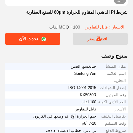
3/4
شريط PI الذهبي المقاوم للحرارة 80μm للصنع البطارية
الأسعار：قابل للتفاوض
MOQ：100 لفات
افضل سعر
تحدث الآن
منتوج وصف
مكان المنشأ
جيانغسو، الصين
اسم العلامة
Sanfeng Win
التجارية
إصدار الشهادات
ISO 14001:2015
رقم الموديل
KX5030R
الحد الأدنى لكمية
100 لفات
الأسعار
قابل للتفاوض
تفاصيل التغليف
ختم الحرارة أولا، ثم وضعها في الكرتون
وقت التسليم
7-10 أيام
شروط الدفع
تي / تي، خطاب الاعتماد، د / ف