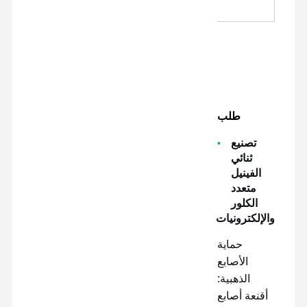
نسبية، 300 مم/دقيقة
طلب
تصنيع
ثنائي
الفينيل
متعدد
الكلور
والإلكترونيات
حماية
الأصابع
الذهبية:
أقنعة أصابع