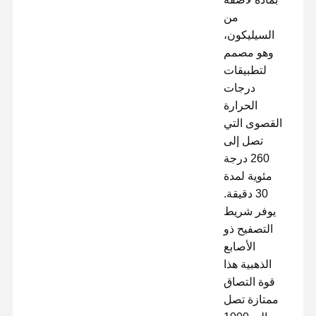
من
السيليكون،
وهو مصمم
لتطبيقات
درجات
الحرارة
القصوى التي
تصل إلى
260 درجة
مئوية لمدة
30 دقيقة.
يوفر شريط
التصفيح ذو
الأصابع
الذهبية هذا
منزل
المنتجات
عرض الواقع
حول بنا
قوة التصاق
الافتراضي
ممتازة تصل