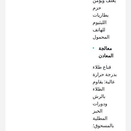
يغلف ويؤمن
حزم
بطاريات
الليثيوم
للهاتف
المحمول
معالجة
المعادن
قناع طلاء
بدرجة حرارة
عالية: يقاوم
الطلاء
بالرش
ودورات
الخبز
المطلية
بالمسحوق؛