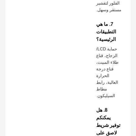
الفلور لتقشير
مستقر وسهل.
7. ما هي
التطبيقات
الرئيسية؟
حماية LCD/
الزجاج، قناع
طلاء المبيت،
قناع درجة
الحرارة
العالية، رابط
مطاط
السيليكون.
8. هل
يمكنكم
توفير شريط
لاصق على