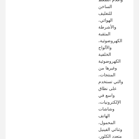
الساخن
للتغليف
الهوائي،
والأشرطة
المثقبة
الكهروضوئية،
والألواح
الخلفية
الكهروضوئية
وغيرها من
المنتجات،
والتي تستخدم
على نطاق
واسع في
الإلكترونيات،
وشاشات
الهاتف
المحمول،
وثنائي الفينيل
متعدد الكلور،