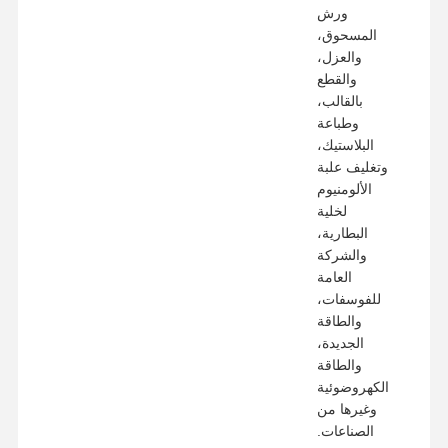
ورش
المسحوق،
والعزل،
والقطع
بالقالب،
وطباعة
البلاستيك،
وتغليف علبة
الألومنيوم
لخلية
البطارية،
والشركة
العامة
للفوسفات،
والطاقة
الجديدة،
والطاقة
الكهروضوئية
وغيرها من
الصناعات.