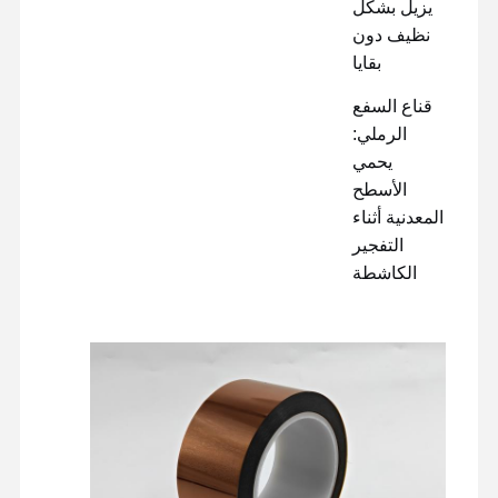
يزيل بشكل
نظيف دون
بقايا
قناع السفع
الرملي:
يحمي
الأسطح
المعدنية أثناء
التفجير
الكاشطة