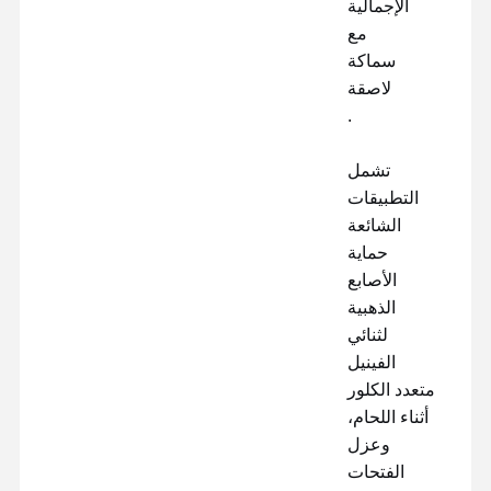
الإجمالية
80μm مع
سماكة
لاصقة
30μm.
تشمل
التطبيقات
الشائعة
حماية
الأصابع
الذهبية
لثنائي
الفينيل
متعدد الكلور
أثناء اللحام،
وعزل
الفتحات