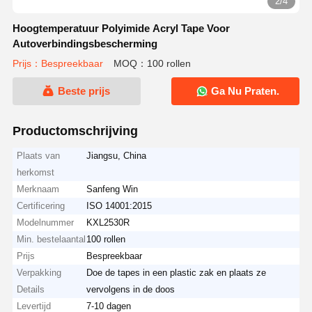
2/4
Hoogtemperatuur Polyimide Acryl Tape Voor
Autoverbindingsbescherming
Prijs：Bespreekbaar
MOQ：100 rollen
Beste prijs
Ga Nu Praten.
Productomschrijving
Plaats van
Jiangsu, China
herkomst
Merknaam
Sanfeng Win
Certificering
ISO 14001:2015
Modelnummer
KXL2530R
Min. bestelaantal
100 rollen
Prijs
Bespreekbaar
Verpakking
Doe de tapes in een plastic zak en plaats ze
Details
vervolgens in de doos
Levertijd
7-10 dagen