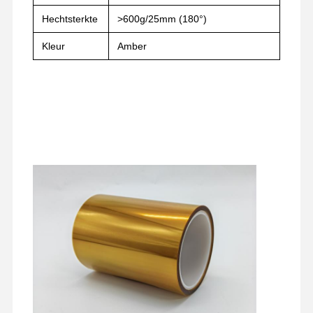
Hechtsterkte
>600g/25mm (180°)
Fabrieksreis
Kwaliteitscont
Contacteer
Ga Nu
Kleur
Amber
Role
Ons
Praten.
huisdier tape
Kaptonband
Tweezijdige Band
Maskerband
PET-folie
PTFE-band
Pi-tape
Pi-film