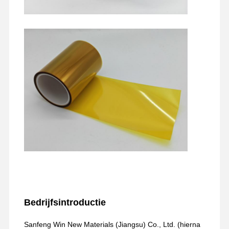
vrijlatingsfilm
Pu-Film
Silikonfilm
Acrylfilm
Geperforeerde band
Blauwe beschermfolie
Verwarmende Film
Industriële band
Bedrijfsintroductie
Sanfeng Win New Materials (Jiangsu) Co., Ltd. (hierna