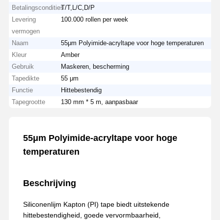
Betalingscondities
T/T,L/C,D/P
Levering
100.000 rollen per week
vermogen
Naam
55μm Polyimide-acryltape voor hoge temperaturen
Kleur
Amber
Gebruik
Maskeren, bescherming
Tapedikte
55 μm
Functie
Hittebestendig
Tapegrootte
130 mm * 5 m, aanpasbaar
55μm Polyimide-acryltape voor hoge
temperaturen
Beschrijving
Siliconenlijm Kapton (PI) tape biedt uitstekende
hittebestendigheid, goede vervormbaarheid,