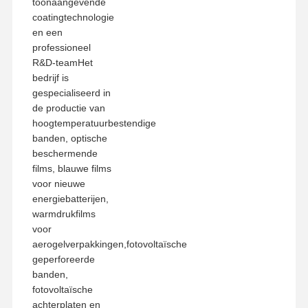
toonaangevende
coatingtechnologie
en een
professioneel
R&D-teamHet
bedrijf is
gespecialiseerd in
de productie van
hoogtemperatuurbestendige
banden, optische
beschermende
films, blauwe films
voor nieuwe
energiebatterijen,
warmdrukfilms
voor
aerogelverpakkingen,fotovoltaïsche
geperforeerde
banden,
fotovoltaïsche
achterplaten en