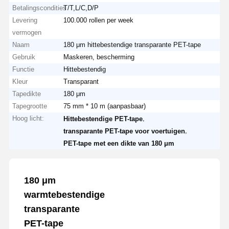
Betalingscondities
T/T,L/C,D/P
Levering
100.000 rollen per week
vermogen
Naam
180 μm hittebestendige transparante PET-tape
Gebruik
Maskeren, bescherming
Functie
Hittebestendig
Kleur
Transparant
Tapedikte
180 μm
Tapegrootte
75 mm * 10 m (aanpasbaar)
Hoog licht:
,
Hittebestendige PET-tape
,
transparante PET-tape voor voertuigen
PET-tape met een dikte van 180 μm
180 μm
warmtebestendige
transparante
PET-tape