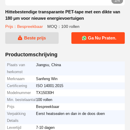
3/4
Hittebestendige transparante PET-tape met een dikte van
180 μm voor nieuwe energievoertuigen
Prijs：Bespreekbaar
MOQ：100 rollen
Beste prijs
Ga Nu Praten.
Productomschrijving
Plaats van
Jiangsu, China
herkomst
Merknaam
Sanfeng Win
Certificering
ISO 14001:2015
Modelnummer
TX15030H
Min. bestelaantal
100 rollen
Prijs
Bespreekbaar
Verpakking
Eerst heatsealen en dan in de doos doen
Details
Levertijd
7-10 dagen