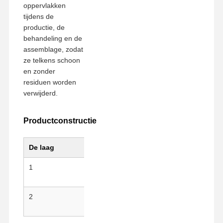
oppervlakken
tijdens de
productie, de
Fabrieksreis
Kwaliteitscont
Contacteer
Ga Nu
Role
Ons
Praten.
behandeling en de
assemblage, zodat
ze telkens schoon
huisdier tape
en zonder
residuen worden
Kaptonband
verwijderd.
Tweezijdige Band
Productconstructie
Maskerband
De laag
Materiaal
Belang
PET-folie
1
PET-substraat
Antist
PTFE-band
mechan
Pi-tape
2
Kleefstof van siliconen
Schoon
geen r
Pi-film