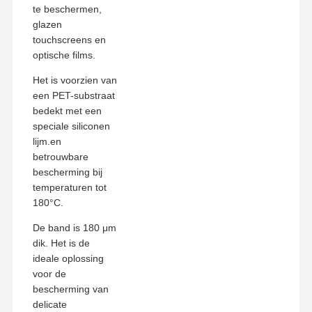
te beschermen,
glazen
touchscreens en
optische films.
Het is voorzien van
een PET-substraat
bedekt met een
speciale siliconen
lijm.en
betrouwbare
bescherming bij
temperaturen tot
180°C.
De band is 180 μm
dik. Het is de
ideale oplossing
Thuis
Producten
VR-Show
Over Ons
voor de
bescherming van
delicate