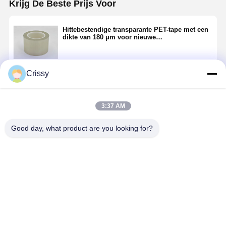
Krijg De Beste Prijs Voor
Hittebestendige transparante PET-tape met een
dikte van 180 μm voor nieuwe
energievoertuigen
Crissy
Doorgaan
3:37 AM
Geadviseerde Producten
Good day, what product are you looking for?
Kapton
Kapton
Strong
50μm
alternatieve
Alternative
Adhesion
High‑Tempe
dubbelzijdig
High-Temp
Kapton
Resistant
klevende PET-
Double-Sided
Alternative
Double‑Sid
tape voor
Silicone PET
PET Silicone
Tape for
Beste prijs
Beste prijs
Beste prijs
Beste pri
bescherming
Tape voor
Tape for
Electrical