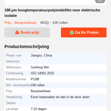
2/3
188 μm hoogtemperatuurpolyimidefilm voor elektrische
isolatie
Prijs：Bespreekbaar
MOQ：100 rollen
Beste prijs
Ga Nu Praten.
Productomschrijving
Plaats van
Jiangsu, China
herkomst
Merknaam
Sanfeng Win
Certificering
ISO 14001:2015
Modelnummer
PI188
Min. bestelaantal
100 rollen
Prijs
Bespreekbaar
Verpakking
Eerst heatsealen en dan in de doos doen
Details
Levertijd
7-10 dagen