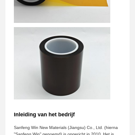
vrijlatingsfilm
Pu-Film
Silikonfilm
Acrylfilm
Geperforeerde band
Blauwe beschermfolie
Verwarmende Film
Industriële band
Inleiding van het bedrijf
Sanfeng Win New Materials (Jiangsu) Co., Ltd. (hierna
"Sanfeng Win" genoemd) is opgericht in 2010. Het is