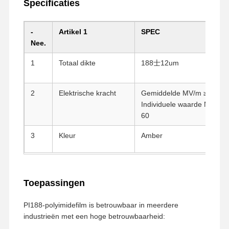
Specificaties
-
Artikel 1
SPEC
Nee.
1
Totaal dikte
188士12um
2
Elektrische kracht
Gemiddelde MV/m ≥ 90
Individuele waarde MV/m ≥
60
3
Kleur
Amber
Toepassingen
Thuis
Producten
VR-Show
Over Ons
PI188-polyimidefilm is betrouwbaar in meerdere
industrieën met een hoge betrouwbaarheid: