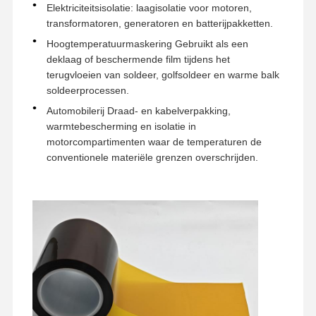
Elektriciteitsisolatie: laagisolatie voor motoren,
transformatoren, generatoren en batterijpakketten.
Fabrieksreis
Kwaliteitscont
Contacteer
Ga Nu
Hoogtemperatuurmaskering Gebruikt als een
Role
Ons
Praten.
deklaag of beschermende film tijdens het
terugvloeien van soldeer, golfsoldeer en warme balk
huisdier tape
soldeerprocessen.
Automobilerij Draad- en kabelverpakking,
Kaptonband
warmtebescherming en isolatie in
motorcompartimenten waar de temperaturen de
Tweezijdige Band
conventionele materiële grenzen overschrijden.
Maskerband
PET-folie
PTFE-band
Pi-tape
Pi-film