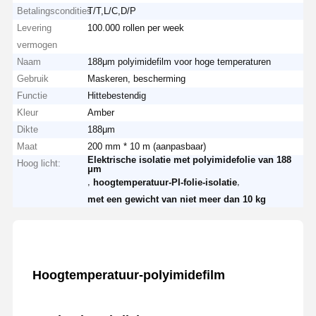
Betalingscondities
T/T,L/C,D/P
Levering
100.000 rollen per week
vermogen
Naam
188μm polyimidefilm voor hoge temperaturen
Gebruik
Maskeren, bescherming
Functie
Hittebestendig
Kleur
Amber
Dikte
188μm
Maat
200 mm * 10 m (aanpasbaar)
Elektrische isolatie met polyimidefolie van 188
Hoog licht:
μm
,
,
hoogtemperatuur-PI-folie-isolatie
met een gewicht van niet meer dan 10 kg
Hoogtemperatuur-polyimidefilm