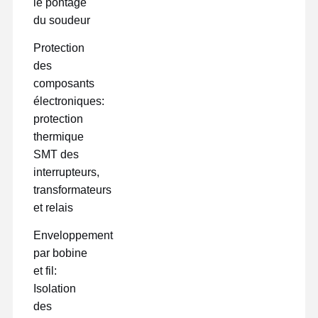
le pontage
du soudeur
Protection
des
composants
électroniques:
protection
thermique
SMT des
interrupteurs,
transformateurs
et relais
Enveloppement
par bobine
et fil:
Isolation
des