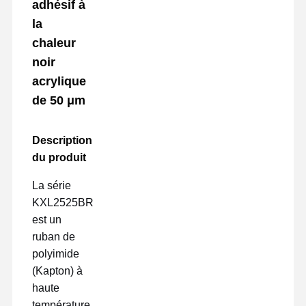
adhésif à
la
chaleur
noir
acrylique
de 50 μm
Description
du produit
La série
KXL2525BR
est un
ruban de
polyimide
(Kapton) à
haute
température