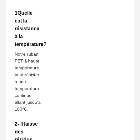
1Quelle
est la
résistance
à la
température?
Notre ruban
PET à haute
température
peut résister
à une
température
continue
allant jusqu'à
180°C.
2- Il laisse
des
résidus