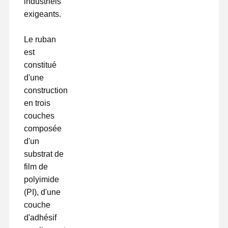
industriels
exigeants.
film de libération
Film d'unité centrale
Le ruban
est
Film de silicone
constitué
d'une
Film acrylique
construction
Tape perforée
en trois
couches
Film protecteur bleu
composée
d'un
Film de chauffage
substrat de
Ruban adhésif industriel
film de
polyimide
(PI), d'une
couche
d'adhésif