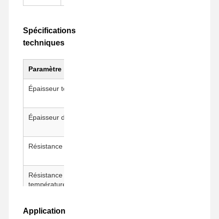
Spécifications
techniques
Paramètre
Valeur
Épaisseur totale
50 ± 5 μm
Épaisseur de l'adhésif
25 ± 5 μm
Résistance à l'adhérence
> 700 g/25 mm
Résistance à la
260°C / 30 min
température
Conditions d'essai
23 ± 1°C, 50 ± 5% de RH, 300
Application
mm/min