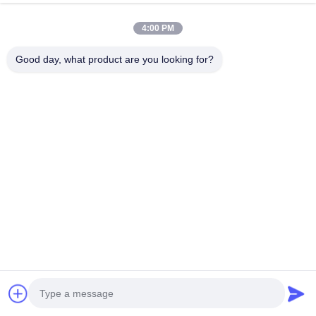
ouvrables.
4:00 PM
Good day, what product are you looking for?
Coordonnées
Miss. Matilda
Je ne veux pas.151, rue Dongrong, ville de Bacheng, ville de
Kunshan, province du Jiangsu
15506248002
Parlez Maintenant.
50 μm de ruban adhésif acrylique noir résistant
à la chaleur pour protéger les composants
électroniques