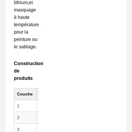
lithium,et
masquage
à haute
température
pour la
peinture ou
le sablage.
Construction
de
produits
Couche
Matériel
Caractéristique clé
1
PI (Kapton) Substrate
Noir, résistance méc
2
Adhésif acrylique
Peeling propre, remis
3
Liner de libération
Film de libération en