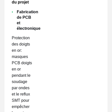
du projet
Fabrication
de PCB
et
électronique
Protection
des doigts
en or:
masques
PCB doigts
en or
pendant le
soudage
par ondes
et le reflux
SMT pour
empêcher