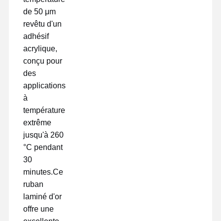
de 50 μm
revêtu d'un
adhésif
acrylique,
conçu pour
des
applications
à
température
extrême
jusqu'à 260
°C pendant
30
minutes.Ce
ruban
Aperçu
Produits
VR Show
A Propos De
laminé d'or
Nous
offre une