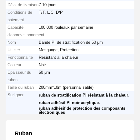
Délai de livraison
7-10 jours
Conditions de
T/T, L/C, D/P
paiement
Capacité
100 000 rouleaux par semaine
d'approvisionnement
Nom
Bande PI de stratification de 50 μm
Utiliser
Masquage, Protection
Fonctionnalité
Résistant à la chaleur
Couleur
Noir
Épaisseur du
50 μm
ruban
Taille du ruban
200mm*10m (personnalisable)
Surligner:
,
ruban de stratification PI résistant à la chaleur
,
ruban adhésif PI noir acrylique
ruban adhésif de protection des composants
électroniques
Ruban