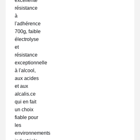
excellente
résistance
à
Visite D'usine
Contrôle De
Contact
Parlez
l'adhérence
La Qualité
Maintenant.
700g, faible
électrolyse
bande pour animaux de compagnie
et
résistance
Bande de Kapton
exceptionnelle
à l'alcool,
Double bande dégrossie
aux acides
Ruban adhésif
et aux
alcalis.ce
Film PET
qui en fait
un choix
Tape en PTFE
fiable pour
Ruban adhésif
les
environnements
Film de pi