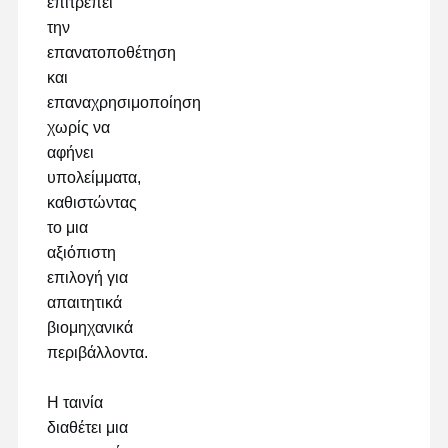
επιτρέπει
την
ταινία αποδέσμευσης
επανατοποθέτηση
PU ταινία
και
επαναχρησιμοποίηση
Σιλικόνη
χωρίς να
αφήνει
Ακρυλική ταινία
υπολείμματα,
Τεκέτα διάτρητα
καθιστώντας
το μια
Μπλε προστατευτική μεμβράνη
αξιόπιστη
επιλογή για
Θερμαντική ταινία
απαιτητικά
Βιομηχανική ταινία
βιομηχανικά
περιβάλλοντα.
Η ταινία
διαθέτει μια