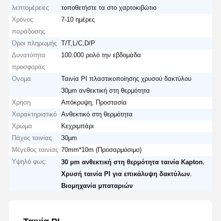
λεπτομέρειες
τοποθετήστε τα στο χαρτοκιβώτιο
Χρόνος
7-10 ημέρες
παράδοσης
Όροι πληρωμής
T/T,L/C,D/P
Δυνατότητα
100.000 ρολό την εβδομάδα
προσφοράς
Ονομα
Ταινία PI πλαστικοποίησης χρυσού δακτύλου
30μm ανθεκτική στη θερμότητα
Χρήση
Απόκρυψη, Προστασία
Χαρακτηριστικό
Ανθεκτικό στη θερμότητα
Χρώμα
Κεχριμπάρι
Πάχος ταινίας
30μm
Μέγεθος ταινίας
70mm*10m (Προσαρμόσιμο)
Υψηλό φως:
,
30 μm ανθεκτική στη θερμότητα ταινία Kapton
,
Χρυσή ταινία PI για επικάλυψη δακτύλων
Βιομηχανία μπαταριών