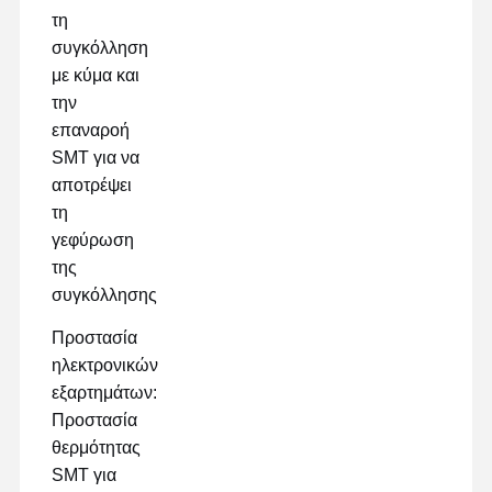
τη
συγκόλληση
με κύμα και
την
επαναροή
SMT για να
αποτρέψει
τη
γεφύρωση
της
συγκόλλησης
Προστασία
ηλεκτρονικών
εξαρτημάτων:
Προστασία
θερμότητας
SMT για