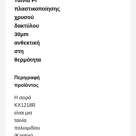
Ταινία PI
πλαστικοποίησης
χρυσού
δακτύλου
30μm
ανθεκτική
στη
θερμότητα
Περιγραφή
προϊόντος
Η σειρά
KX1218R
είναι μια
ταινία
πολυιμιδίου
(Kapton)