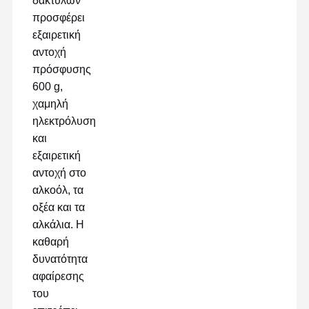
δακτύλων
προσφέρει
εξαιρετική
Γύρος
Ποιοτικός
Επαφή
Μιλήστε
αντοχή
Εργοστασίων
Έλεγχος
Τώρα.
πρόσφυσης
600 g,
ταινία για κατοικίδια
χαμηλή
ηλεκτρόλυση
Ταινία Kapton
και
εξαιρετική
Πλαισιωμένη διπλάσιο ταινία
αντοχή στο
Ταινία κάλυψης
αλκοόλ, τα
οξέα και τα
Ταινία PET
αλκάλια. Η
καθαρή
Ταινία Ptfe
δυνατότητα
Ταινία PI
αφαίρεσης
του
Ταινία pi