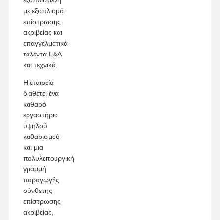
με εξοπλισμό
επίστρωσης
ακριβείας και
επαγγελματικά
ταλέντα Ε&Α
και τεχνικά.
Η εταιρεία
διαθέτει ένα
καθαρό
εργαστήριο
υψηλού
καθαρισμού
και μια
πολυλειτουργική
γραμμή
παραγωγής
σύνθετης
επίστρωσης
ακριβείας,