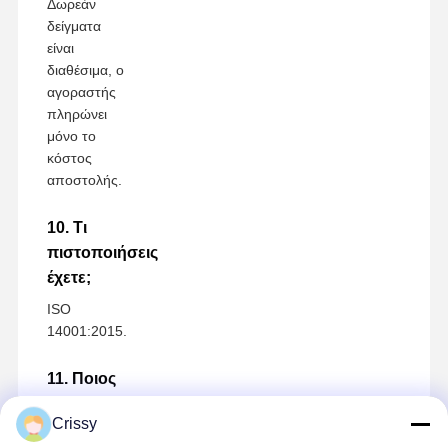
Δωρεάν
δείγματα
είναι
διαθέσιμα, ο
αγοραστής
πληρώνει
μόνο το
κόστος
αποστολής.
10. Τι
πιστοποιήσεις
έχετε;
ISO
14001:2015.
11. Ποιος
είναι ο
Crissy
χρόνος