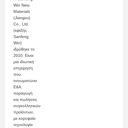
Win New
Materials
(Jiangsu)
Co., Ltd.
(εφεξής
Sanfeng
Win)
ιδρύθηκε το
2010. Είναι
μια ιδιωτική
επιχείρηση
που
ενσωματώνει
Ε&Α,
παραγωγή
και πωλήσεις
συγκολλητικών
προϊόντων,
με κορυφαία
τεχνολογία