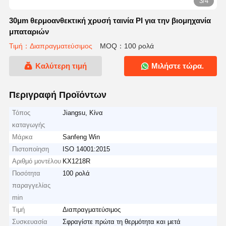
3/4
30μm θερμοανθεκτική χρυσή ταινία PI για την βιομηχανία
μπαταριών
Τιμή：Διαπραγματεύσιμος
MOQ：100 ρολά
Καλύτερη τιμή
Μιλήστε τώρα.
Περιγραφή Προϊόντων
Τόπος
Jiangsu, Κίνα
καταγωγής
Μάρκα
Sanfeng Win
Πιστοποίηση
ISO 14001:2015
Αριθμό μοντέλου
KX1218R
Ποσότητα
100 ρολά
παραγγελίας
min
Τιμή
Διαπραγματεύσιμος
Συσκευασία
Σφραγίστε πρώτα τη θερμότητα και μετά