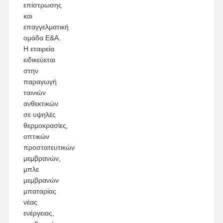
επίστρωσης
και
επαγγελματική
ομάδα Ε&Α.
Η εταιρεία
ειδικεύεται
στην
παραγωγή
ταινιών
ανθεκτικών
σε υψηλές
θερμοκρασίες,
οπτικών
προστατευτικών
μεμβρανών,
μπλε
μεμβρανών
μπαταρίας
νέας
ενέργειας,