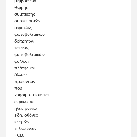
μεμβρανών
θερμής
συμπίεσης
συσκευασιών
αεροτζελ,
φωτοβολταϊκών
διάτρητων
ταινιών,
φωτοβολταϊκών
φύλλων
πλάτης και
άλλων
προϊόντων,
που
χρησιμοποιούνται
ευρέως σε
ηλεκτρονικά
είδη, οθόνες
κινητών
τηλεφώνων,
PCB,