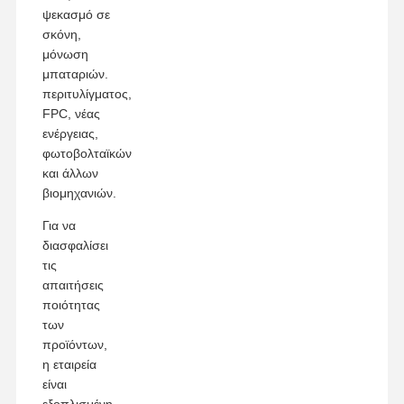
ψεκασμό σε
σκόνη,
μόνωση
μπαταριών.
περιτυλίγματος,
FPC, νέας
ενέργειας,
φωτοβολταϊκών
και άλλων
βιομηχανιών.
Για να
διασφαλίσει
τις
απαιτήσεις
ποιότητας
των
προϊόντων,
η εταιρεία
είναι
εξοπλισμένη