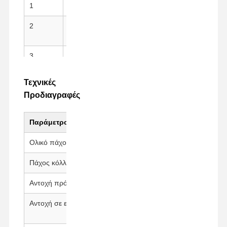
1
PI (Kapton)Υπόστρωμα
Υψηλή μηχανική αντο
2
Κόλλα σιλικόνης
Καθαρό ξεφλούδισμα,
υπολείμματα
3
Απελευθέρωση Liner
Φθοριοπλαστικό φιλμ
Τεχνικές
Προδιαγραφές
Παράμετρος
Αξία
Ολικό πάχος
30 ± 5 μm
Πάχος κόλλας
18 ± 5 μm
Αντοχή πρόσφυσης
300-600g/25mm
Αντοχή σε εφελκυσμό
κατά μήκος≥180MPa
οριζόντια≥160MPa