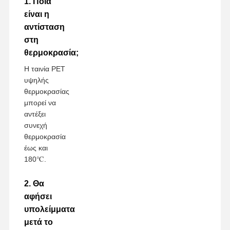
1. Ποια
είναι η
αντίσταση
στη
θερμοκρασία;
Η ταινία PET
υψηλής
θερμοκρασίας
μπορεί να
αντέξει
συνεχή
θερμοκρασία
έως και
180℃.
2. Θα
αφήσει
υπολείμματα
μετά το