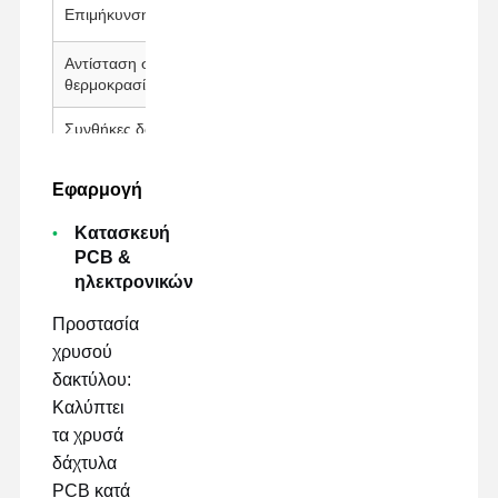
Επιμήκυνση
≥35
Αντίσταση στη
260°C / 30 λεπτά
θερμοκρασία
Συνθήκες δοκιμής
23±1°C, 50±5% RH, 300 mm/mi
Εφαρμογή
Κατασκευή
PCB &
ηλεκτρονικών
Προστασία
χρυσού
δακτύλου:
Καλύπτει
τα χρυσά
δάχτυλα
PCB κατά