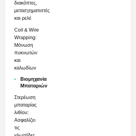
διακόπτες,
μετασχηματιστές
και ρελέ
Coil & Wire
Wrapping:
Μόνωση
πυκνωτών
και
καλωδίων
Βιομηχανία
Μπαταριών
Στερέωση
μπαταρίας
λιθίου:
Ασφαλίζει
τις
γλωττίδες