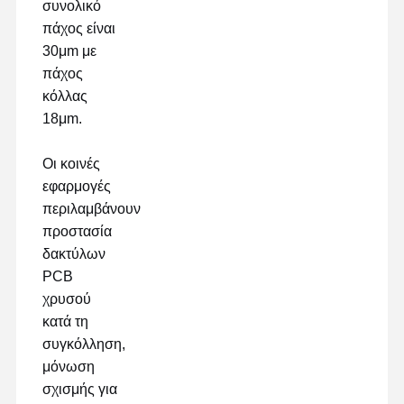
συνολικό
πάχος είναι
30μm με
πάχος
κόλλας
18μm.
Οι κοινές
εφαρμογές
περιλαμβάνουν
προστασία
δακτύλων
PCB
χρυσού
κατά τη
συγκόλληση,
μόνωση
σχισμής για