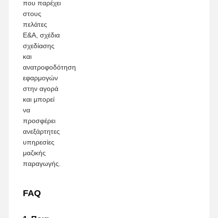
που παρέχει
στους
πελάτες
Ε&Α, σχέδια
σχεδίασης
και
ανατροφοδότηση
εφαρμογών
στην αγορά
και μπορεί
να
προσφέρει
ανεξάρτητες
υπηρεσίες
μαζικής
παραγωγής.
FAQ