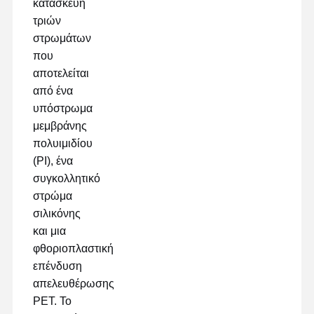
κατασκευή
τριών
στρωμάτων
που
αποτελείται
από ένα
υπόστρωμα
μεμβράνης
πολυιμιδίου
(PI), ένα
συγκολλητικό
στρώμα
σιλικόνης
και μια
φθοριοπλαστική
επένδυση
απελευθέρωσης
PET. Το