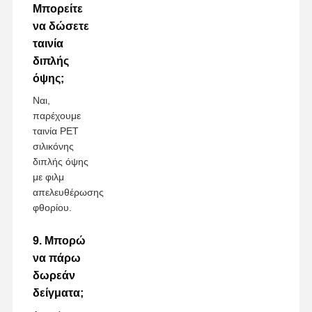
Μπορείτε
να δώσετε
ταινία
διπλής
όψης;
Ναι,
παρέχουμε
ταινία PET
σιλικόνης
διπλής όψης
με φιλμ
απελευθέρωσης
φθορίου.
9. Μπορώ
να πάρω
δωρεάν
δείγματα;