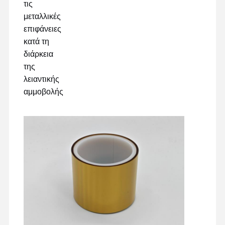
τις
μεταλλικές
επιφάνειες
κατά τη
διάρκεια
της
λειαντικής
αμμοβολής