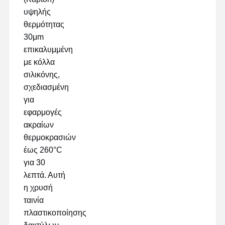
υψηλής
θερμότητας
30μm
επικαλυμμένη
με κόλλα
σιλικόνης,
σχεδιασμένη
για
εφαρμογές
ακραίων
θερμοκρασιών
έως 260°C
για 30
λεπτά. Αυτή
η χρυσή
Αρχική
Προϊόντα
Εμφάνιση VR
Σχετικά Με
ταινία
Σελίδα
Εμάς
πλαστικοποίησης