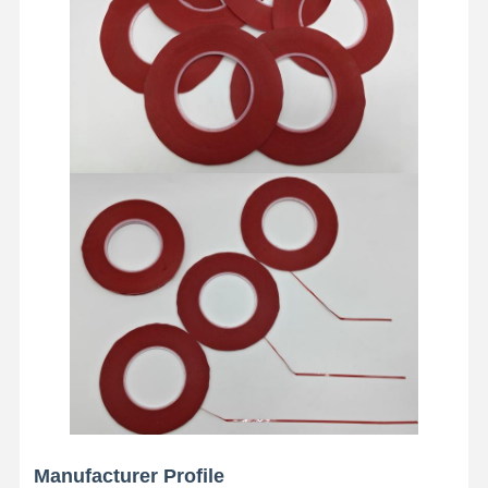
Γύρος
Ποιοτικός
Επαφή
Μιλήστε
Εργοστασίων
Έλεγχος
Τώρα.
ταινία για κατοικίδια
Ταινία Kapton
Πλαισιωμένη διπλάσιο ταινία
Ταινία κάλυψης
Ταινία PET
Ταινία Ptfe
Ταινία PI
Manufacturer Profile
Ταινία pi