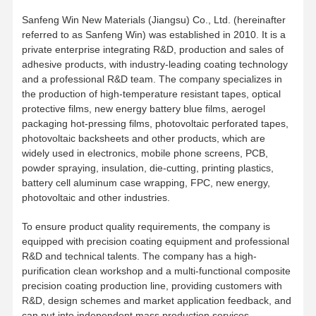
Sanfeng Win New Materials (Jiangsu) Co., Ltd. (hereinafter
ταινία αποδέσμευσης
referred to as Sanfeng Win) was established in 2010. It is a
private enterprise integrating R&D, production and sales of
PU ταινία
adhesive products, with industry-leading coating technology
and a professional R&D team. The company specializes in
Σιλικόνη
the production of high-temperature resistant tapes, optical
protective films, new energy battery blue films, aerogel
Ακρυλική ταινία
packaging hot-pressing films, photovoltaic perforated tapes,
photovoltaic backsheets and other products, which are
Τεκέτα διάτρητα
widely used in electronics, mobile phone screens, PCB,
powder spraying, insulation, die-cutting, printing plastics,
Μπλε προστατευτική μεμβράνη
battery cell aluminum case wrapping, FPC, new energy,
photovoltaic and other industries.
Θερμαντική ταινία
To ensure product quality requirements, the company is
Βιομηχανική ταινία
equipped with precision coating equipment and professional
R&D and technical talents. The company has a high-
purification clean workshop and a multi-functional composite
precision coating production line, providing customers with
R&D, design schemes and market application feedback, and
can put into independent mass production services.