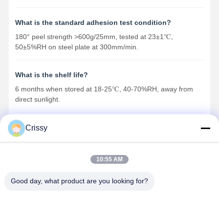
What is the standard adhesion test condition?
180° peel strength >600g/25mm, tested at 23±1℃,
50±5%RH on steel plate at 300mm/min.
What is the shelf life?
6 months when stored at 18-25℃, 40-70%RH, away from
direct sunlight.
Crissy
Στοιχεία Επικοινωνίας
10:55 AM
Miss. Matilda
Good day, what product are you looking for?
- Όχι, όχι, όχι.151Οδός Dongrong, πόλη Bacheng, πόλη
Kunshan, επαρχία Jiangsu
15506248002