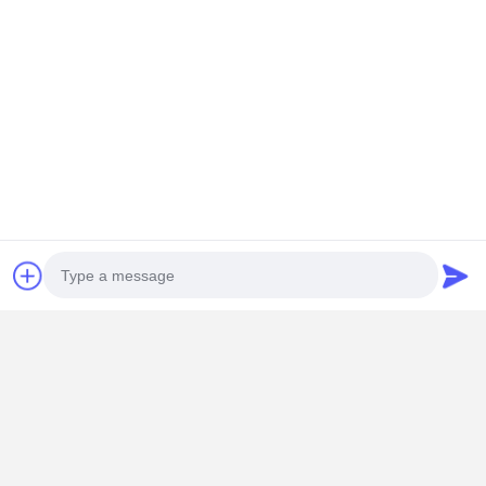
Μιλήστε τώρα.
Αποκτήστε Την Καλύτερη Τιμή Για
Red Mylar PET Tape for Electronic Procection
Να συνεχίσει
Συνιστώμενα Προϊόντα
Photo
Video Call