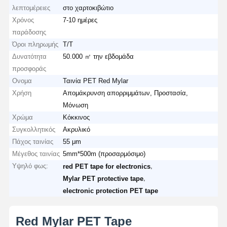
λεπτομέρειες
στο χαρτοκιβώτιο
Χρόνος
7-10 ημέρες
παράδοσης
Όροι πληρωμής
T/T
Δυνατότητα
50.000 ㎡ την εβδομάδα
προσφοράς
Ονομα
Ταινία PET Red Mylar
Χρήση
Απομάκρυνση απορριμμάτων, Προστασία,
Μόνωση
Χρώμα
Κόκκινος
Συγκολλητικός
Ακρυλικό
Πάχος ταινίας
55 μm
Μέγεθος ταινίας
5mm*500m (προσαρμόσιμο)
Υψηλό φως:
,
red PET tape for electronics
,
Mylar PET protective tape
electronic protection PET tape
Red Mylar PET Tape