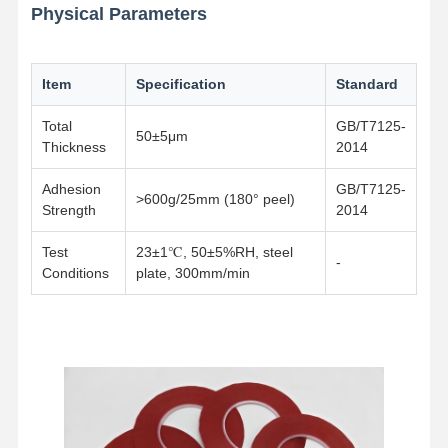
Physical Parameters
Item
Specification
Standard
Total
GB/T7125-
50±5μm
Thickness
2014
Adhesion
GB/T7125-
>600g/25mm (180° peel)
Strength
2014
Test
23±1℃, 50±5%RH, steel
-
Conditions
plate, 300mm/min
Αρχική
Προϊόντα
Εμφάνιση VR
Σχετικά Με
Σελίδα
Εμάς