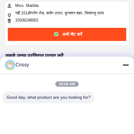
Miss. Matilda
नहीं.151डोंगरोंग रोड, बाचेंग टाउन, कुनशान शहर, जियांगसू प्रांत
15506248002
अभी चैट करें
सबसे उत्तम प्रतिदान प्राप्त करें
Crissy
ऑटोमोटिव उद्योग के लिए 50μm गर्मी प्रतिरोधी ग्रीन पीईटी टेप
10:06 AM
Good day, what product are you looking for?
जारी रखें
अनुशंसित उत्पाद