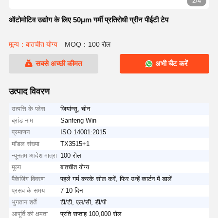
2/4
ऑटोमोटिव उद्योग के लिए 50μm गर्मी प्रतिरोधी ग्रीन पीईटी टेप
मूल्य：बातचीत योग्य
MOQ：100 रोल
सबसे अच्छी कीमत
अभी चैट करें
उत्पाद विवरण
उत्पत्ति के प्लेस
जियांग्सू, चीन
ब्रांड नाम
Sanfeng Win
प्रमाणन
ISO 14001:2015
मॉडल संख्या
TX3515+1
न्यूनतम आदेश मात्रा
100 रोल
मूल्य
बातचीत योग्य
पैकेजिंग विवरण
पहले गर्म करके सील करें, फिर उन्हें कार्टन में डालें
प्रसव के समय
7-10 दिन
भुगतान शर्तें
टी/टी, एल/सी, डी/पी
आपूर्ति की क्षमता
प्रति सप्ताह 100,000 रोल