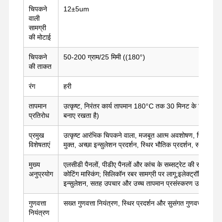
चिपकने
12±5um
वाली
सामग्री
फैक्टरी यात्रा
गुणवत्ता नियंत्रण
हमसे संपर्क करें
अभी चैट करें
की मोटाई
पीईटी टेप
चिपकने
50-200 ग्राम/25 मिमी ((180°)
की ताकत
कप्तान टेप
रंग
हरी
दोतरफा पट्टी
तापमान
उत्कृष्ट, निरंतर कार्य तापमान 180°C तक 30 मिनट के लिए (उच्च त
प्रतिरोध
बनाए रखता है)
मास्किंग टेप
प्रमुख
उत्कृष्ट आरंभिक चिपकने वाला, मजबूत आत्म अवशोषण, फिर से पेल
पीईटी फिल्म
विशेषताएं
मुक्त, अच्छा इन्सुलेशन प्रदर्शन, स्थिर भौतिक प्रदर्शन, समान कोटि
पीटीएफई टेप
मुख्य
एलसीडी पैनलों, पीडीए पैनलों और कांच के सब्सट्रेट की सतह की स
अनुप्रयोग
कोटिंग मास्किंग; सिलिकॉन रबर सामग्री पर लागू;इलेक्ट्रॉनिक विनिर
पीआई टेप
इन्सुलेशन, सतह उपचार और उच्च तापमान प्रसंस्करण उद्योग
पीआई फिल्म
गुणवत्ता
सख्त गुणवत्ता नियंत्रण, स्थिर प्रदर्शन और सुसंगत गुणवत्ता सुनिश
नियंत्रण