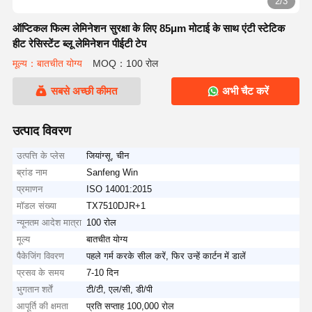
2/3
ऑप्टिकल फिल्म लेमिनेशन सुरक्षा के लिए 85μm मोटाई के साथ एंटी स्टेटिक
हीट रेसिस्टेंट ब्लू लेमिनेशन पीईटी टेप
मूल्य：बातचीत योग्य
MOQ：100 रोल
सबसे अच्छी कीमत
अभी चैट करें
उत्पाद विवरण
उत्पत्ति के प्लेस
जियांग्सू, चीन
ब्रांड नाम
Sanfeng Win
प्रमाणन
ISO 14001:2015
मॉडल संख्या
TX7510DJR+1
न्यूनतम आदेश मात्रा
100 रोल
मूल्य
बातचीत योग्य
पैकेजिंग विवरण
पहले गर्म करके सील करें, फिर उन्हें कार्टन में डालें
प्रसव के समय
7-10 दिन
भुगतान शर्तें
टी/टी, एल/सी, डी/पी
आपूर्ति की क्षमता
प्रति सप्ताह 100,000 रोल