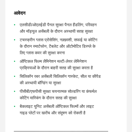
आवेदन
फैक्टरी यात्रा
गुणवत्ता नियंत्रण
हमसे संपर्क करें
अभी चैट करें
एलसीडी/ओएलईडी पैनल सुरक्षा पैनल हैंडलिंग, परिवहन
और मॉड्यूल असेंबली के दौरान अस्थायी सतह सुरक्षा
पीईटी टेप
टचस्क्रीन ग्लास प्रोसेसिंग, नक़्क़ाशी, सफाई या कोटिंग
कप्तान टेप
के दौरान स्मार्टफोन, टैबलेट और ऑटोमोटिव डिस्प्ले के
लिए ग्लास कवर की सुरक्षा करना
दोतरफा पट्टी
ऑप्टिकल फिल्म लैमिनेशन मल्टी-लेयर लेमिनेशन
प्रक्रियाओं के दौरान बाहरी सतह की सुरक्षा करता है
मास्किंग टेप
सिलिकॉन रबर असेंबली सिलिकॉन गास्केट, सील या कीपैड
की अस्थायी बॉन्डिंग या सुरक्षा
पीईटी फिल्म
पीसीबी/एफपीसी सुरक्षा चयनात्मक सोल्डरिंग या कंफर्मल
पीटीएफई टेप
कोटिंग मास्किंग के दौरान सतह की सुरक्षा
बैकलाइट यूनिट असेंबली ऑप्टिकल फिल्मों और लाइट
पीआई टेप
गाइड प्लेटों पर खरोंच और संदूषण को रोकती है
पीआई फिल्म