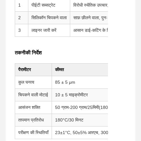
1
पीईटी सब्सट्रेट
विरोधी स्थैतिक उपचार, उच्च यांत्रिक शक्ति
2
सिलिकॉन चिपकने वाला
साफ़ छीलने वाला, पुनः स्थापित करने योग्य,
3
लाइनर जारी करें
आसान डाई-कटिंग के लिए पीईटी फ्लोरोप्लास्
तकनीकी निर्देश
पैरामीटर
कीमत
परिक्
कुल घनत्व
85 ± 5 μm
जीबी
चिपकने वाली मोटाई
10 ± 5 माइक्रोमीटर
जीबी
आसंजन शक्ति
50 ग्राम-200 ग्राम/25मिमी(180°)
जीबी
तापमान प्रतिरोध
180°C/30 मिनट
ओवन 
होम
उत्पाद
वीआर दिखाएँ
हमारे बारे में
परीक्षण की स्थितियाँ
23±1°C, 50±5% आरएच, 300 मिमी/मिनट
—