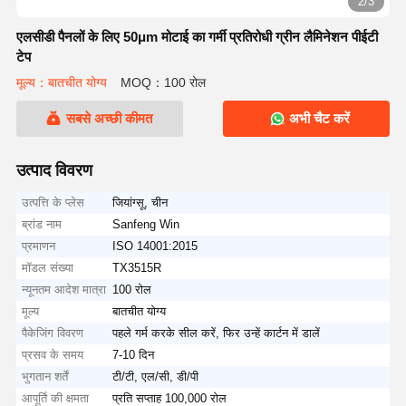
2/3
एलसीडी पैनलों के लिए 50μm मोटाई का गर्मी प्रतिरोधी ग्रीन लैमिनेशन पीईटी
टेप
मूल्य：बातचीत योग्य
MOQ：100 रोल
सबसे अच्छी कीमत
अभी चैट करें
उत्पाद विवरण
उत्पत्ति के प्लेस
जियांग्सू, चीन
ब्रांड नाम
Sanfeng Win
प्रमाणन
ISO 14001:2015
मॉडल संख्या
TX3515R
न्यूनतम आदेश मात्रा
100 रोल
मूल्य
बातचीत योग्य
पैकेजिंग विवरण
पहले गर्म करके सील करें, फिर उन्हें कार्टन में डालें
प्रसव के समय
7-10 दिन
भुगतान शर्तें
टी/टी, एल/सी, डी/पी
आपूर्ति की क्षमता
प्रति सप्ताह 100,000 रोल