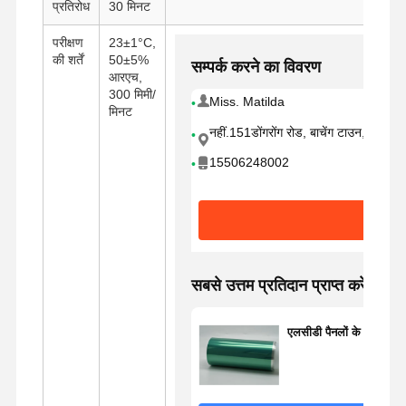
प्रतिरोध
30 मिनट
परीक्षण
23±1°C,
फैक्टरी यात्रा
गुणवत्ता नियंत्रण
हमसे संपर्क करें
अभी चैट करें
की शर्तें
50±5%
सम्पर्क करने का विवरण
आरएच,
300 मिमी/
Miss. Matilda
पीईटी टेप
मिनट
नहीं.151डोंगरोंग रोड, बाचेंग टाउन, कुनशान 
कप्तान टेप
15506248002
दोतरफा पट्टी
मास्किंग टेप
पीईटी फिल्म
सबसे उत्तम प्रतिदान प्राप्त करें
पीटीएफई टेप
पीआई टेप
एलसीडी पैनलों के लिए 50μm 
पीआई फिल्म