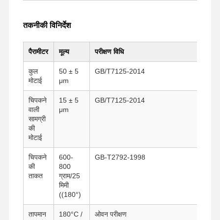
तकनीकी विनिर्देश
पैरामीटर
मूल्य
परीक्षण विधि
कुल
50 ± 5
GB/T7125-2014
मोटाई
μm
चिपकने
15 ± 5
GB/T7125-2014
वाली
μm
सामग्री
की
मोटाई
चिपकने
600-
GB-T2792-1998
की
800
ताकत
ग्राम/25
मिमी
होम
उत्पाद
वीआर दिखाएँ
हमारे बारे में
((180°)
तापमान
180°C /
ओवन परीक्षण