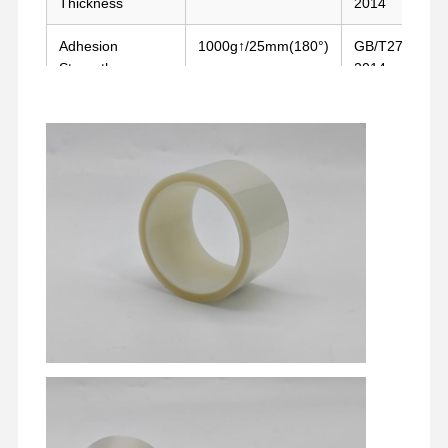
Thickness
2014
Adhesion
1000g↑/25mm(180°)
GB/T2792-
Strength
2014
Temperature
180°C/30mins
Oven Test
Resistance
होम
उत्पाद
वीआर दिखाएँ
हमारे बारे में