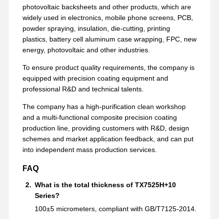
रिलीज फिल्म
photovoltaic backsheets and other products, which are
widely used in electronics, mobile phone screens, PCB,
पु फिल्म
powder spraying, insulation, die-cutting, printing
plastics, battery cell aluminum case wrapping, FPC, new
सिलिकॉन फिल्म
energy, photovoltaic and other industries.
एक्रिलिक फिल्म
To ensure product quality requirements, the company is
equipped with precision coating equipment and
छिद्रित टेप
professional R&D and technical talents.
नीली सुरक्षात्मक फिल्म
The company has a high-purification clean workshop
and a multi-functional composite precision coating
ताप फिल्म
production line, providing customers with R&D, design
schemes and market application feedback, and can put
औद्योगिक टेप
into independent mass production services.
FAQ
What is the total thickness of TX7525H+10
Series?
100±5 micrometers, compliant with GB/T7125-2014.