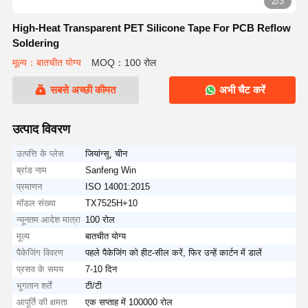
2/3
High-Heat Transparent PET Silicone Tape For PCB Reflow
Soldering
मूल्य：बातचीत योग्य
MOQ：100 रोल
सबसे अच्छी कीमत
अभी चैट करें
उत्पाद विवरण
उत्पत्ति के प्लेस
जियांग्सू, चीन
ब्रांड नाम
Sanfeng Win
प्रमाणन
ISO 14001:2015
मॉडल संख्या
TX7525H+10
न्यूनतम आदेश मात्रा
100 रोल
मूल्य
बातचीत योग्य
पैकेजिंग विवरण
पहले पैकेजिंग को हीट-सील करें, फिर उन्हें कार्टन में डालें
प्रसव के समय
7-10 दिन
भुगतान शर्तें
टी/टी
आपूर्ति की क्षमता
एक सप्ताह में 100000 रोल