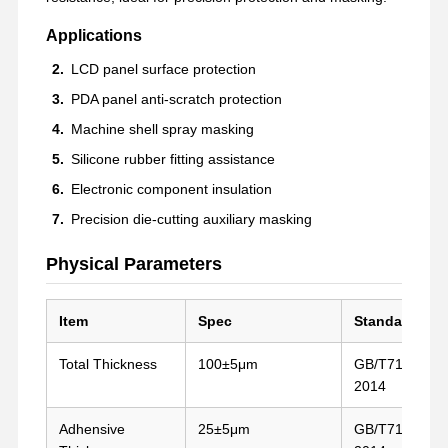
Applications
LCD panel surface protection
PDA panel anti-scratch protection
Machine shell spray masking
Silicone rubber fitting assistance
Electronic component insulation
Precision die-cutting auxiliary masking
Physical Parameters
Item
Spec
Standard
Total Thickness
100±5μm
GB/T7125-
2014
Adhensive
25±5μm
GB/T7125-