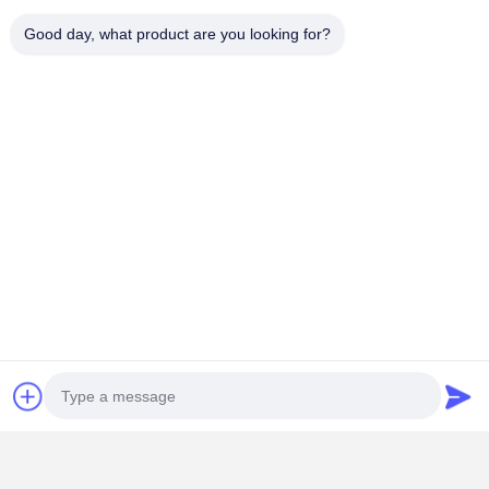
सम्पर्क करने का विवरण
Good day, what product are you looking for?
Miss. Matilda
नहीं.151डोंगरोंग रोड, बाचेंग टाउन, कुनशान शहर, जियांगसू प्रांत
15506248002
अभी चैट करें
सबसे उत्तम प्रतिदान प्राप्त करें
High-Heat Transparent PET Silicone Tape For
PCB Reflow Soldering
जारी रखें
अनुशंसित उत्पाद