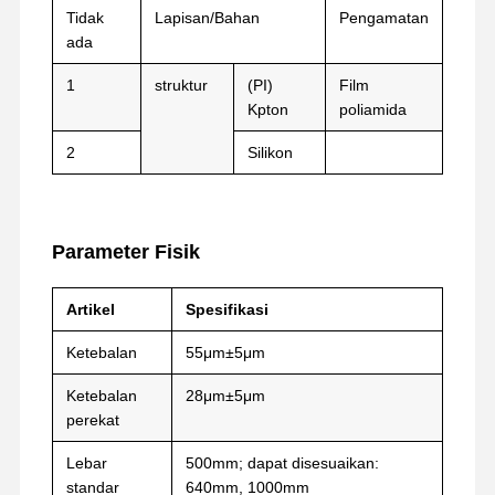
Tidak
Lapisan/Bahan
Pengamatan
ada
Wisata
Kontrol
Hubungi
Chat
Pabrik
Kualitas
Kami
Sekarang
1
struktur
(
PI)
Film
Kpton
poliamida
Pita PET
2
Silikon
Kaset Kapton
Pita sisi ganda
Parameter Fisik
Selotip
Artikel
Spesifikasi
film hewan peliharaan
Ketebalan
55μm±5μm
pita PTFE
Ketebalan
28μm±5μm
perekat
Pita PI
Lebar
500mm; dapat disesuaikan:
Film PI
standar
640mm, 1000mm