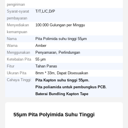
pengiriman
Syarat-syarat
T/T,L/C,D/P
pembayaran
Menyediakan
100.000 Gulungan per Minggu
kemampuan
Nama
Pita Polimida suhu tinggi 55μm
Warna
Amber
Menggunakan
Penyamaran, Perlindungan
Ketebalan Pita
55 μm
Fitur
Tahan Panas
Ukuran Pita
8mm * 33m, Dapat Disesuaikan
Cahaya Tinggi:
,
Pita Kapton suhu tinggi 55μm
,
Pita poliamida untuk pembungkus PCB
Baterai Bundling Kapton Tape
55μm Pita Polyimida Suhu Tinggi