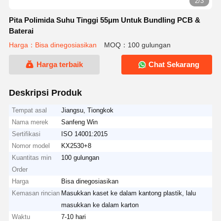
2/3
Pita Polimida Suhu Tinggi 55μm Untuk Bundling PCB &
Baterai
Harga：Bisa dinegosiasikan
MOQ：100 gulungan
Harga terbaik
Chat Sekarang
Deskripsi Produk
Tempat asal
Jiangsu, Tiongkok
Nama merek
Sanfeng Win
Sertifikasi
ISO 14001:2015
Nomor model
KX2530+8
Kuantitas min
100 gulungan
Order
Harga
Bisa dinegosiasikan
Kemasan rincian
Masukkan kaset ke dalam kantong plastik, lalu
masukkan ke dalam karton
Waktu
7-10 hari