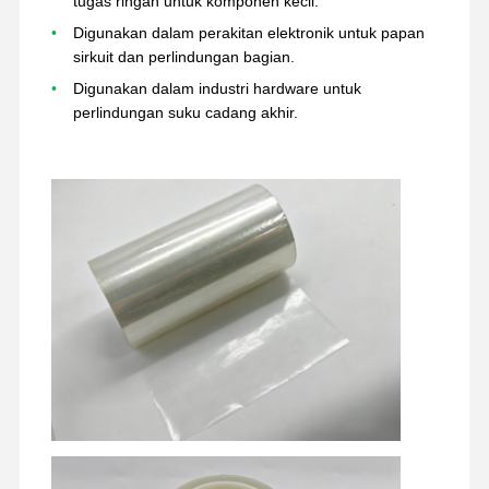
tugas ringan untuk komponen kecil.
rilis film
Digunakan dalam perakitan elektronik untuk papan
sirkuit dan perlindungan bagian.
Film PU
Digunakan dalam industri hardware untuk
Film silikon
perlindungan suku cadang akhir.
Film akrilik
Pita berlubang
Film Pelindung Biru
Film Pemanas
Pita Industri