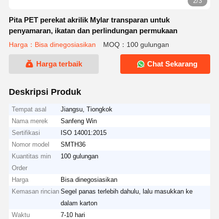
2/3
Pita PET perekat akrilik Mylar transparan untuk
penyamaran, ikatan dan perlindungan permukaan
Harga：Bisa dinegosiasikan
MOQ：100 gulungan
Harga terbaik
Chat Sekarang
Deskripsi Produk
Tempat asal
Jiangsu, Tiongkok
Nama merek
Sanfeng Win
Sertifikasi
ISO 14001:2015
Nomor model
SMTH36
Kuantitas min
100 gulungan
Order
Harga
Bisa dinegosiasikan
Kemasan rincian
Segel panas terlebih dahulu, lalu masukkan ke
dalam karton
Waktu
7-10 hari