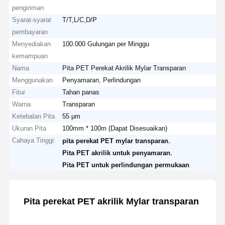
pengiriman
Syarat-syarat
T/T,L/C,D/P
pembayaran
Menyediakan
100.000 Gulungan per Minggu
kemampuan
Nama
Pita PET Perekat Akrilik Mylar Transparan
Menggunakan
Penyamaran, Perlindungan
Fitur
Tahan panas
Warna
Transparan
Ketebalan Pita
55 μm
Ukuran Pita
100mm * 100m (Dapat Disesuaikan)
Cahaya Tinggi:
,
pita perekat PET mylar transparan
,
Pita PET akrilik untuk penyamaran
Pita PET untuk perlindungan permukaan
Pita perekat PET akrilik Mylar transparan