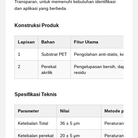
Transparan, untuk memenuhi kebutuhan identifikasi
dan aplikasi yang berbeda.
Konstruksi Produk
Lapisan
Bahan
Fitur Utama
1
Substrat PET
Pengolahan anti-statis, kekuatan
2
Perekat
Pengelupasan bersih, dapat dile
akrilik
residu
Spesifikasi Teknis
Parameter
Nilai
Metode penguji
Rumah
Produk
Tampilan VR
Tentang Kita
Ketebalan Total
36 ± 5 μm
Peraturan Mente
Ketebalan perekat
20 ± 5 μm
Peraturan Mente