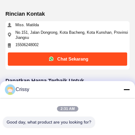
Rincian Kontak
Miss. Matilda
No.151, Jalan Dongrong, Kota Bacheng, Kota Kunshan, Provinsi
Jiangsu
15506248002
Chat Sekarang
Dapatkan Harga Terbaik Untuk
Crissy
Pita PET perekat akrilik Mylar transparan untuk
penyamaran, ikatan dan perlindungan
permukaan
2:31 AM
Good day, what product are you looking for?
Terus