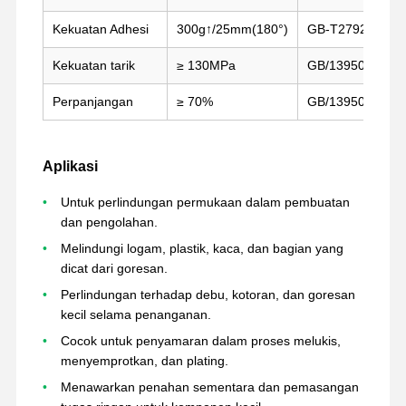
Kekuatan Adhesi
300g↑/25mm(180°)
GB-T2792-1988
Wisata
Kontrol
Hubungi
Chat
Kekuatan tarik
≥ 130MPa
GB/13950-2014
Pabrik
Kualitas
Kami
Sekarang
Perpanjangan
≥ 70%
GB/13950-2014
Pita PET
Kaset Kapton
Aplikasi
Pita sisi ganda
Untuk perlindungan permukaan dalam pembuatan
dan pengolahan.
Selotip
Melindungi logam, plastik, kaca, dan bagian yang
dicat dari goresan.
film hewan peliharaan
Perlindungan terhadap debu, kotoran, dan goresan
pita PTFE
kecil selama penanganan.
Cocok untuk penyamaran dalam proses melukis,
Pita PI
menyemprotkan, dan plating.
Film PI
Menawarkan penahan sementara dan pemasangan