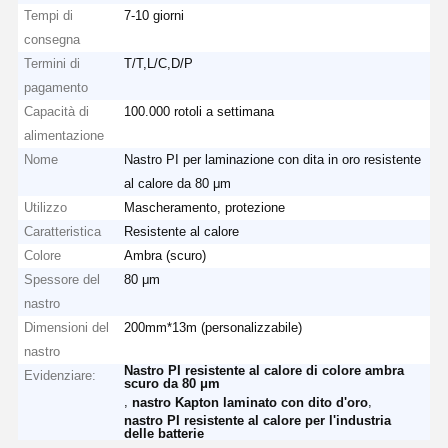
Tempi di
7-10 giorni
consegna
Termini di
T/T,L/C,D/P
pagamento
Capacità di
100.000 rotoli a settimana
alimentazione
Nome
Nastro PI per laminazione con dita in oro resistente
al calore da 80 μm
Utilizzo
Mascheramento, protezione
Caratteristica
Resistente al calore
Colore
Ambra (scuro)
Spessore del
80 μm
nastro
Dimensioni del
200mm*13m (personalizzabile)
nastro
Nastro PI resistente al calore di colore ambra
Evidenziare:
scuro da 80 μm
,
,
nastro Kapton laminato con dito d'oro
nastro PI resistente al calore per l'industria
delle batterie