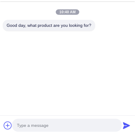
7-10 giorni
lavorativi.
10:40 AM
Good day, what product are you looking for?
Dettagli Di Contatto
Miss. Matilda
- No, no, no, no.151Strada Dongrong, città di Bacheng, città di
Kunshan, provincia del Jiangsu
15506248002
chatta ora
Ottieni Il Miglior Prezzo Per
Nastro PI per laminazione con dita in oro
resistente al calore color ambra scuro da 80 μm
per l'industria delle batterie