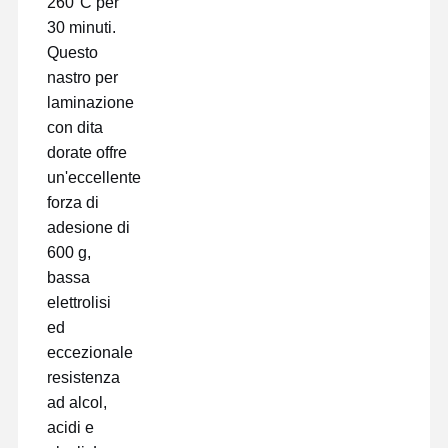
260°C per
30 minuti.
Questo
Fatory Tour
Controllo Di
Contattaci
Chatta Ora
Qualità
nastro per
laminazione
con dita
nastro per animali domestici
dorate offre
Nastro del Kapton
un'eccellente
forza di
Doppio nastro parteggiato
adesione di
600 g,
Nastro mascherante
bassa
Pellicola in PET
elettrolisi
ed
Nastro di PTFE
eccezionale
resistenza
Nastro per il PI
ad alcol,
Film di pi
acidi e