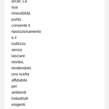
alcali. La
pellicola di rilascio
sua
rimovibilità
Film dell'unità di elaborazione
pulita
Pellicola in silicone
consente il
riposizionamento
Film acrilico
e il
riutilizzo
Nastro perforato
senza
Pellicola protettiva blu
lasciare
residui,
Film di riscaldamento
rendendolo
una scelta
Nastro industriale
affidabile
per
ambienti
industriali
esigenti.