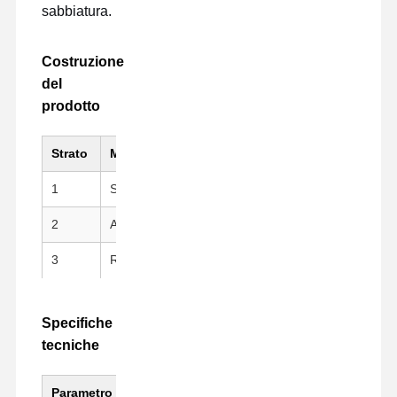
sabbiatura.
Costruzione
del
prodotto
Strato
Materiale
Caratteristica fonda
1
Substrato PI (Kapton).
Elevata resistenza me
2
Adesivo siliconico
Peeling pulito, riposizi
3
Rivestimento di rilascio
Pellicola distaccante i
fustellatura
Specifiche
tecniche
Parametro
Valore