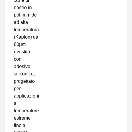
SS è un
nastro in
poliimmide
ad alta
temperatura
(Kapton) da
80μm
rivestito
con
adesivo
siliconico,
progettato
per
applicazioni
a
temperature
Casa
Prodotti
Mostra VR
Chi Siamo
estreme
fino a