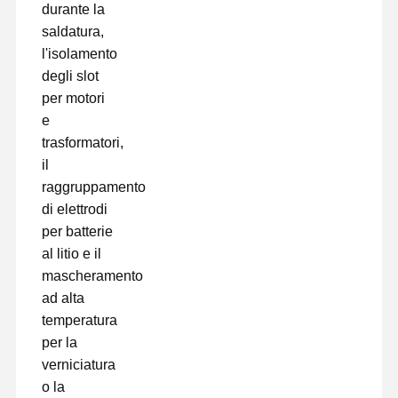
durante la
saldatura,
l'isolamento
degli slot
per motori
e
trasformatori,
il
raggruppamento
di elettrodi
per batterie
al litio e il
mascheramento
ad alta
temperatura
per la
verniciatura
o la