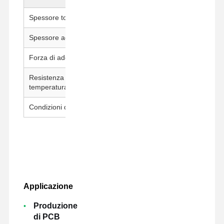
Spessore totale
80±5μm
Spessore adesivo
30±5μm
Forza di adesione
600 g/25 mm
Resistenza alla
260°C / 30 min
temperatura
Condizioni di prova
23±1°C, 50±5% UR, 300 mm/mi
Applicazione
Produzione
di PCB