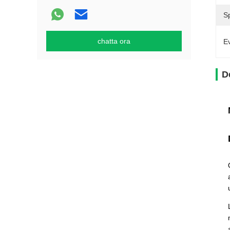
S
chatta ora
Ev
D