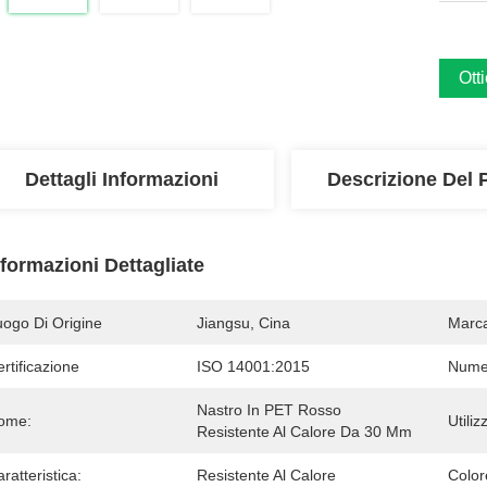
Ott
Dettagli Informazioni
Descrizione Del 
nformazioni Dettagliate
uogo Di Origine
Jiangsu, Cina
Marc
rtificazione
ISO 14001:2015
Numer
Nastro In PET Rosso 
ome:
Utiliz
Resistente Al Calore Da 30 Μm
ratteristica:
Resistente Al Calore
Color