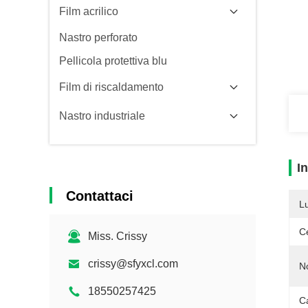
Film acrilico
Nastro perforato
Pellicola protettiva blu
Film di riscaldamento
Nastro industriale
I
Contattaci
L
Ce
Miss. Crissy
crissy@sfyxcl.com
N
18550257425
Ca