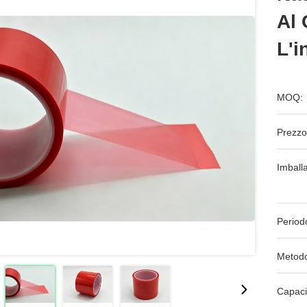
Al 
L'i
MOQ:
Prezzo
Imball
Period
Metodo
Capaci