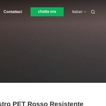
chatta ora
Contattaci
Italian
stro PET Rosso Resistente