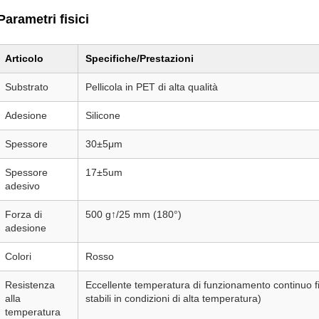
Parametri fisici
Articolo
Specifiche/Prestazioni
Substrato
Pellicola in PET di alta qualità
Adesione
Silicone
Spessore
30±5μm
Spessore
17±5um
adesivo
Forza di
500 g↑/25 mm (180°)
adesione
Colori
Rosso
Resistenza
Eccellente temperatura di funzionamento continuo f
alla
stabili in condizioni di alta temperatura)
temperatura