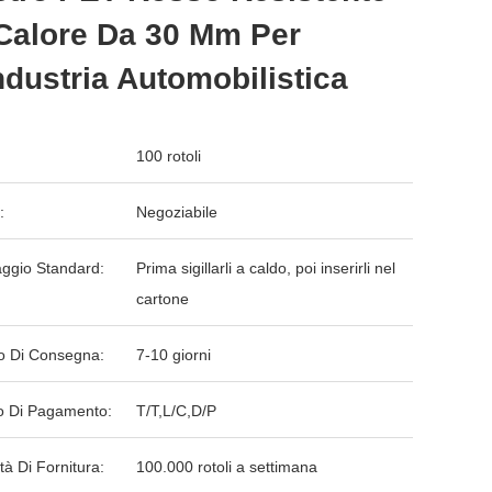
Calore Da 30 Μm Per
ndustria Automobilistica
100 rotoli
:
Negoziabile
aggio Standard:
Prima sigillarli a caldo, poi inserirli nel
cartone
o Di Consegna:
7-10 giorni
 Di Pagamento:
T/T,L/C,D/P
tà Di Fornitura:
100.000 rotoli a settimana