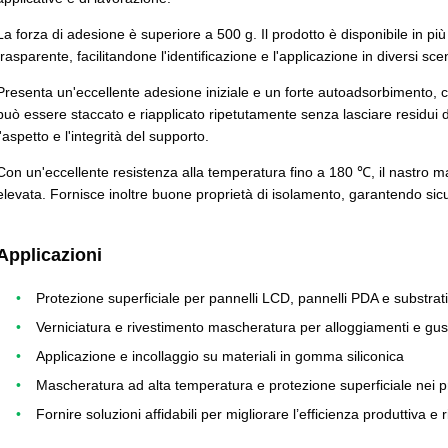
La forza di adesione è superiore a 500 g. Il prodotto è disponibile in più
trasparente, facilitandone l'identificazione e l'applicazione in diversi scen
Presenta un'eccellente adesione iniziale e un forte autoadsorbimento, 
può essere staccato e riapplicato ripetutamente senza lasciare residui 
l'aspetto e l'integrità del supporto.
Con un'eccellente resistenza alla temperatura fino a 180 ℃, il nastro ma
elevata. Fornisce inoltre buone proprietà di isolamento, garantendo sicur
Applicazioni
Protezione superficiale per pannelli LCD, pannelli PDA e substrati
Verniciatura e rivestimento mascheratura per alloggiamenti e gus
Applicazione e incollaggio su materiali in gomma siliconica
Mascheratura ad alta temperatura e protezione superficiale nei pr
Fornire soluzioni affidabili per migliorare l’efficienza produttiva e ri