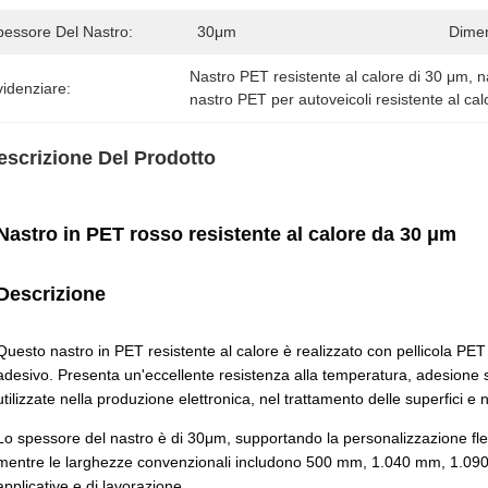
pessore Del Nastro:
30μm
Dimen
Nastro PET resistente al calore di 30 μm
, 
n
idenziare:
nastro PET per autoveicoli resistente al cal
escrizione Del Prodotto
Nastro in PET rosso resistente al calore da 30 μm
Descrizione
Questo nastro in PET resistente al calore è realizzato con pellicola PET
adesivo. Presenta un'eccellente resistenza alla temperatura, adesione st
utilizzate nella produzione elettronica, nel trattamento delle superfici e 
Lo spessore del nastro è di 30μm, supportando la personalizzazione f
mentre le larghezze convenzionali includono 500 mm, 1.040 mm, 1.09
applicative e di lavorazione.