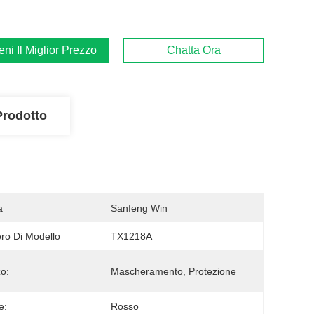
ieni Il Miglior Prezzo
Chatta Ora
Prodotto
a
Sanfeng Win
o Di Modello
TX1218A
zo:
Mascheramento, Protezione
e:
Rosso