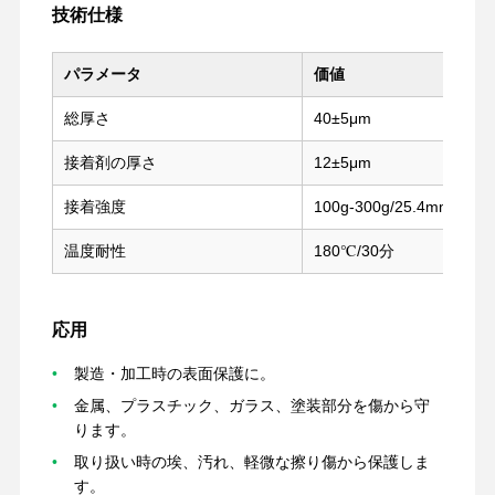
技術仕様
パラメータ
価値
総厚さ
40±5μm
接着剤の厚さ
12±5μm
接着強度
100g-300g/25.4mm(180°
温度耐性
180℃/30分
応用
製造・加工時の表面保護に。
金属、プラスチック、ガラス、塗装部分を傷から守
ホーム
製品
VRショー
企業情報
ります。
取り扱い時の埃、汚れ、軽微な擦り傷から保護しま
す。