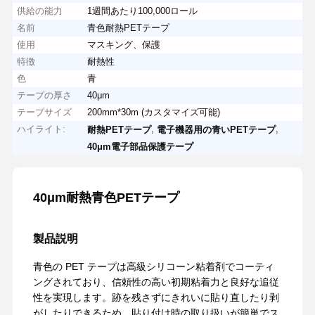
供給の能力
1週間あたり100,000ロール
名前
青色耐熱PETテープ
使用
マスキング、保護
特徴
耐熱性
色
青
テープの厚さ
40μm
テープサイズ
200mm*30m (カスタマイズ可能)
ハイライト:
,
,
耐熱PETテープ
電子機器用の青いPETテープ
40μm電子部品保護テープ
40μm耐熱青色PETテープ
製品説明
青色の PET テープは高級シリコーン粘着剤でコーティ
ングされており、信頼性の高い初期粘着力と良好な追従
性を実現します。跡を残さずにきれいに貼り直したり剥
がしたりできるため、貼り付け時の取り扱いが簡単でス