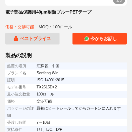
2/3
電子部品保護用40μm耐熱ブルーPETテープ
価格：交渉可能
MOQ：100ロール
ベストプライス
今からお話し
製品の説明
起源の場所
江蘇省、中国
ブランド名
Sanfeng Win
証明
ISO 14001:2015
モデル番号
TX2515D+2
最小注文数量
100ロール
価格
交渉可能
パッケージの詳
最初にヒートシールしてからカートンに入れます
細
受渡し時間
7～10日
支払条件
T/T、L/C、D/P