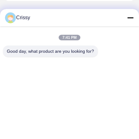
推薦されたプロダクト
Crissy
7:41 PM
Good day, what product are you looking for?
カプトン 電子
カプトン オル
Strong
50μm
機器の保護の
タナティブ 高
Adhesion
High‑Tempe
ための代替的
耐久性双面シ
Kapton
Resistant
な双面性 PET
リコン PETテ
Alternative
Double‑Sid
テープ
ープ LCD &
PET Silicone
Tape for
ベストプライス
ベストプライス
ベストプライス
ベストプラ
PDA 保護
Tape for
Electrical
Electronic
Insulation
Wire
Protection
Protection
Desktop Site
Industry
ホーム
企業情報
お問い合わせ
地図
プライバシーポリシー
品質
ペットテープ
中国工場.Copyright © 2026 Sanfeng Win New
Material(Jiangsu)Co.,Ltd.. All Rights Reserved.