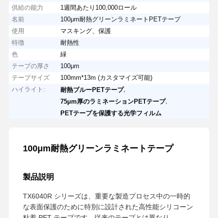
供給の能力
1週間あたり100,000ロール
名前
100μm耐熱グリーンラミネートPETテープ
使用
マスキング、保護
特徴
耐熱性
色
緑
テープの厚さ
100μm
テープサイズ
100mm*13m (カスタマイズ可能)
ハイライト:
,
耐熱ブルーPETテープ
,
75μm厚のラミネーションPETテープ
PETテープを保護する光学フィルム
100μm耐熱グリーンラミネートテープ
製品説明
TX6040R シリーズは、重要な製造プロセス中の一時的
な表面保護のために特別に設計された高性能シリコーン
粘着 PET テープです。従来のテープとは異なり、