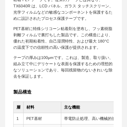
TX6040R は、LCD パネル、ガラス タッチスクリーン、
光学フィルムなどの敏感なコンポーネントを保護するた
めに設計されたプロセス保護テープです。
PET基材に特殊シリコーン粘着剤を塗布し、フッ素樹脂
剥離フィルムで裏打ちした製品です。この構造により、
優れた初期粘着性、自己湿潤特性、および最大 180°C
の温度下での信頼性の高い保護が提供されます。
テープの厚みは100μmです。これは、製造、取り扱い、
組み立て中にデリケートな表面を保護するための理想的
なソリューションであり、毎回残留物のないきれいな除
去を保証します。
製品構造
層
材料
主な機能
1
PET基材
帯電防止処理、高い機械的強度