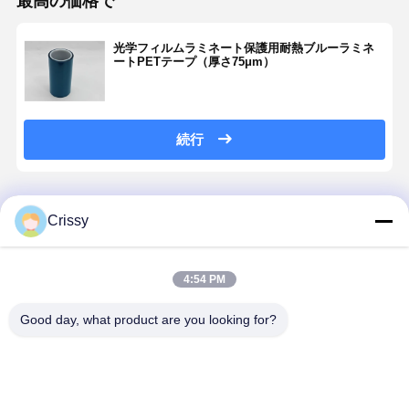
最高の価格で
光学フィルムラミネート保護用耐熱ブルーラミネ
ートPETテープ（厚さ75μm）
続行
推薦されたプロダクト
Crissy
4:54 PM
Good day, what product are you looking for?
カプトン 電子
カプトン オル
Strong
50μm
機器の保護の
タナティブ 高
Adhesion
High‑Tempe
ための代替的
耐久性双面シ
Kapton
Resistant
な双面性 PET
リコン PETテ
Alternative
Double‑Sid
テープ
ープ LCD &
PET Silicone
Tape for
ベストプライス
ベストプライス
ベストプライス
ベストプラ
PDA 保護
Tape for
Electrical