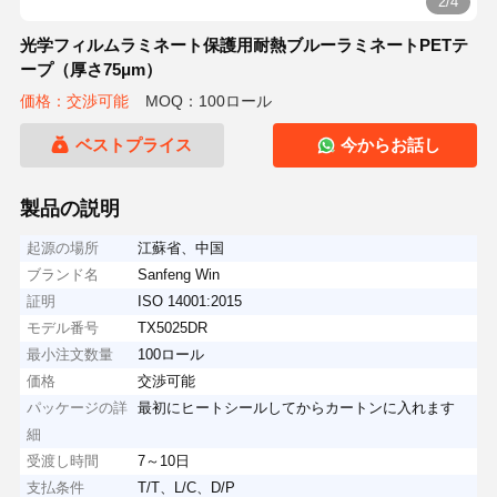
2/4
光学フィルムラミネート保護用耐熱ブルーラミネートPETテ
ープ（厚さ75μm）
価格：交渉可能
MOQ：100ロール
ベストプライス
今からお話し
製品の説明
起源の場所
江蘇省、中国
ブランド名
Sanfeng Win
証明
ISO 14001:2015
モデル番号
TX5025DR
最小注文数量
100ロール
価格
交渉可能
パッケージの詳
最初にヒートシールしてからカートンに入れます
細
受渡し時間
7～10日
支払条件
T/T、L/C、D/P