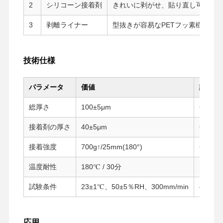
2
シリコーン接着剤
きれいに剥がせ、貼り直し可能、
3
剥離ライナー
型抜きが容易なPETフッ素樹脂フ
技術仕様
パラメータ
価値
試験方
総厚さ
100±5μm
GB/T71
接着剤の厚さ
40±5μm
GB/T71
接着強度
700g↑/25mm(180°)
GB-T27
温度耐性
180℃ / 30分
オーブ
試験条件
23±1℃、50±5％RH、300mm/min
—
ホーム
製品
VRショー
企業情報
応用