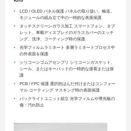
LCD / OLED パネル保護 パネルの取り扱い、輸送、
会社案内
モジュールの組み立て中の一時的な表面保護
品質管理
お問い合わせ
今からお話し
タッチスクリーンガラス加工 スマートフォン、タブ
レット、車載ディスプレイのガラスカバーのエッチ
ペットテープ
ング、洗浄、コーティング時の保護
Kaptonテープ
光学フィルムラミネート 多層ラミネートプロセス中
の外表面を保護
二重味方されたテープ
シリコーンゴムアセンブリ シリコーンガスケット、
シール、またはキーパッドの一時的な接着または保
マスキングテープ
護
PETフィルム
PCB / FPC 保護 選択的はんだ付けまたはコンフォー
マル コーティング マスキング時の表面保護
Ptfeテープ
バックライトユニット組立 光学フィルムや導光板の
傷・汚れ防止
PIテープ
PIのフィルム