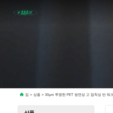
집
>
상품
>
30μm 투명한 PET 쌍면성 고 접착성 반 워
상품