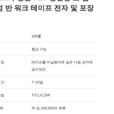
 반 워크 테이프 전자 및 포장
100롤
협상 가능
장:
테이프를 비닐봉지에 넣은 다음 상자에
넣으세요.
간:
7~10일
법:
T/T,L/C,D/P
력:
주 당 100,000의 목록