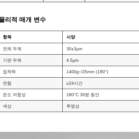
물리적 매개 변수
항목
사양
전체 두께
30±3μm
기판 두께
4.5μm
접착력
1400g↑/25mm (180°)
연합
≥24시간
온도 저항성
180°C 30분 동안
색상
투명성