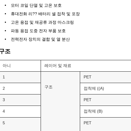
모터 코일 단열 및 고온 보호
휴대전화 리?? 배터리 셀 접착 및 포장
고온 용접 및 재공류 과정 마스크링
파동 용접 도중 전자 부품 보호
전력전자 장치의 결합 및 열 분산
구조
아니
레이어 및 재료
1
PET
구조
2
접착제 ((A)
3
PET
4
접착제 (B)
5
PET