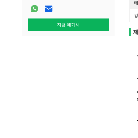
테
강
지금 얘기해
제