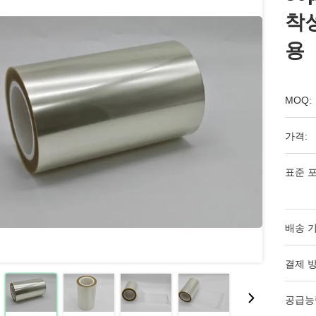
착성
용
MOQ:
가격:
표준 포
배송 기
결제 방
공급능