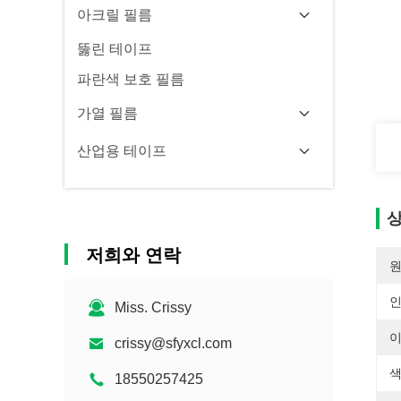
아크릴 필름
뚫린 테이프
파란색 보호 필름
가열 필름
산업용 테이프
상
저희와 연락
원
Miss. Crissy
이
crissy@sfyxcl.com
색
18550257425