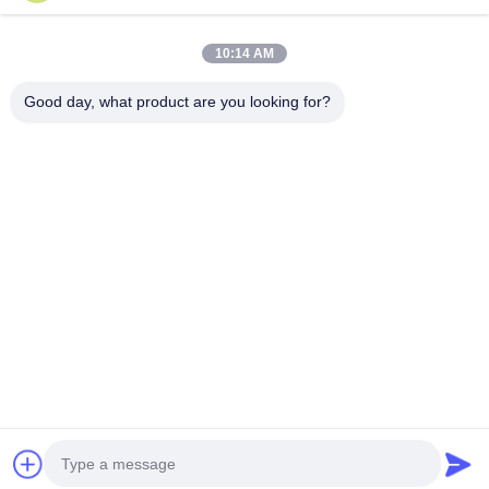
릴리스 필름
계속하다
PU는 영화화됩니다
10:14 AM
실리콘 필름
Good day, what product are you looking for?
우리의 카테고리
아크릴 필름
뚫린 테이프
파란색 보호 필름
가열 필름
애완 동물 테이
켑톤 테이프
양면 테이프
마스크 테이
프
산업용 테이프
Desktop Site
홈
사이트맵
연락처
사이트맵
개인정보 보호 정책
품질
애완 동물 테이프
중국공장.Copyright © 2026 Sanfeng Win New
Material(Jiangsu)Co.,Ltd.. All Rights Reserved.