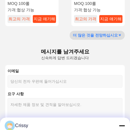
MOQ:
100롤
MOQ:
100롤
가격:
협상 가능
가격:
협상 가능
공장 투어
품질 관리
연락처
지금 얘기해
최고의 가격
지금 얘기해
최고의 가격
지금 얘기해
애완 동물 테이프
더 많은 것을 전망하십시오
켑톤 테이프
메시지를 남겨주세요
양면 테이프
신속하게 답변 드리겠습니다
마스크 테이프
이메일
PET 필름
요구 사항
PTFE 테이프
PI 테이프
PI는 영화화됩니다
Crissy