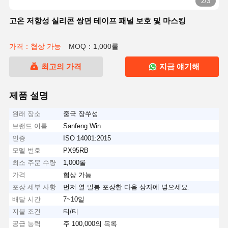
2/3
고온 저항성 실리콘 쌍면 테이프 패널 보호 및 마스킹
가격：협상 가능
MOQ：1,000롤
최고의 가격
지금 얘기해
제품 설명
원래 장소
중국 장쑤성
브랜드 이름
Sanfeng Win
인증
ISO 14001:2015
모델 번호
PX95RB
최소 주문 수량
1,000롤
가격
협상 가능
포장 세부 사항
먼저 열 밀봉 포장한 다음 상자에 넣으세요.
배달 시간
7~10일
지불 조건
티/티
공급 능력
주 100,000의 목록