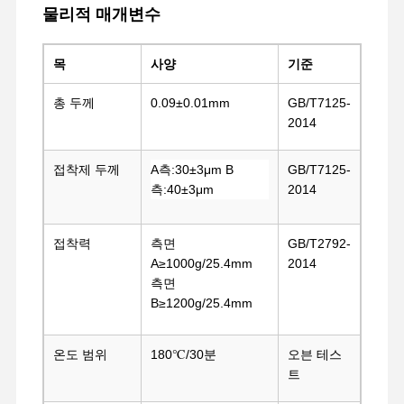
물리적 매개변수
6
폴리에
불소수지 필름
스테르
공장 투어
품질 관리
연락처
지금 얘기해
필름
목
사양
기준
총 두께
0.09±0.01mm
GB/T7125-
애완 동물 테이프
2014
켑톤 테이프
접착제 두께
A측:30±3μm B
GB/T7125-
양면 테이프
측:40±3μm
2014
마스크 테이프
접착력
측면
GB/T2792-
PET 필름
A≥1000g/25.4mm
2014
측면
PTFE 테이프
B≥1200g/25.4mm
PI 테이프
온도 범위
180℃/30분
오븐 테스
PI는 영화화됩니다
트