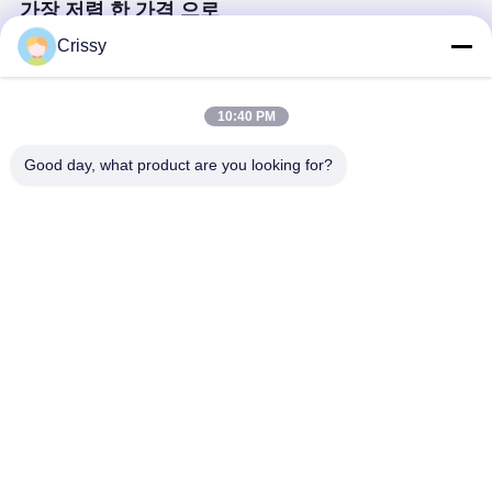
가장 저렴 한 가격 으로
Crissy
고온 저항성 실리콘 쌍면 테이프 패널 보호 및 마스
킹
10:40 PM
Good day, what product are you looking for?
계속하다
추천된 제품
플렉서블 회로
전자 부품 접착
전자 접착을 위
전자 부품 
고정용 10-13
용 고초기 접착
한 초기 접착력
용 고초기 
두께의 흰색 쌍
력 및 내열성 양
이 높은 폼 양면
내열 양면 
면 PET 테이프
면 테이프
테이프
프
최고의 가격
최고의 가격
최고의 가격
최고의 가