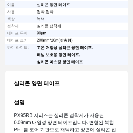
이름
실리콘 양면 테이프
사용
접착,접착
색상
녹색
점착제
실리콘 접착제
테이프 두께
90μm
테이프 크기
200mm*10m(맞춤형)
하이 라이트:
,
고온 저항성 실리콘 쌍면 테이프
,
패널 보호용 쌍면 테이프
실리콘 마스킹 쌍면 테이프
실리콘 양면 테이프
설명
PX95RB 시리즈는 실리콘 점착제가 사용된
0.09mm 내열성 양면 테이프입니다. 변형된 복합
PET를 코어 기판으로 채택하고 양면에 실리콘 접