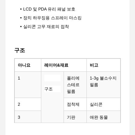
LCD 및 PDA 유리 패널 보호
장치 하우징용 스프레이 마스킹
실리콘 고무 재료의 접착
구조
아니요
레이어&재료
비고
1
폴리에
1-3g 불소수지
스테르
필름
구조
필름
2
점착제
실리콘
홈
제품 소개
VR 쇼
회사 소개
3
기판
애완 동물
4
점착제
실리콘