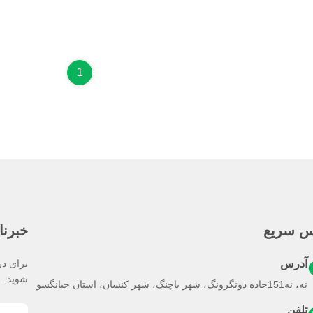
1
س سریع
خبرنا
آدرس
برای در
شوید.
نه، نه151جاده دونگرونگ، شهر باچنگ، شهر کنسان، استان جيانگسو
تلفن