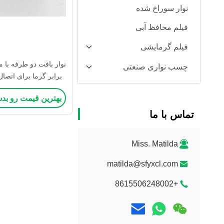
نوار سوراخ شده
فیلم محافظ آبی
فیلم گرمایشی
نوار بافت دو طرفه با م
چسب نواری صنعتی
برابر گرما برای اتصال
بهترین قیمت رو بد
تماس با ما
Miss. Matilda
matilda@sfyxcl.com
+8615506248002