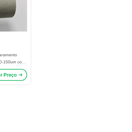
caramento
130-150um com
icone para
or Preço
 resíduos