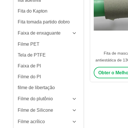
fita adesiva
Fita do Kapton
Fita tomada partido dobro
Faixa de enxaguante
Filme PET
Fita de mas
Tela de PTFE
antiestática de 
Faixa de PI
adesivo de sil
Obter o Melh
remoção sem
Filme do PI
filme de libertação
Filme do plutônio
Filme de Silicone
Filme acrílico