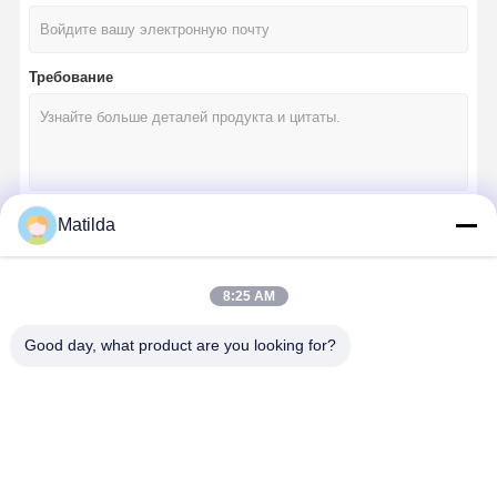
Требование
Matilda
Продолжать
8:25 AM
Наши Категории
Good day, what product are you looking for?
Главная
Продукция
VR - Шоу
О Компании
Страница