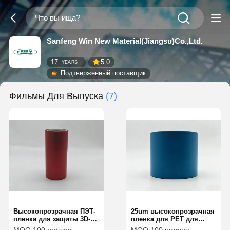
Sanfeng Win New Material(Jiangsu)Co.,Ltd.
17
5.0
YEARS
Подтверженный поставщик
Фильмы Для Выпуска
(7)
Высокопрозрачная ПЭТ-
25um высокопрозрачная
пленка для защиты 3D-
пленка для PET для
изогнутого стекла и
защиты 3D изогнутого