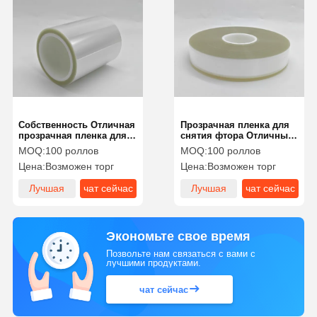
Собственность Отличная
Прозрачная пленка для
прозрачная пленка для
снятия фтора Отличный
защиты электронных
снятие для электронной
MOQ:
100 роллов
MOQ:
100 роллов
компонентов
резки
Цена:
Возможен торг
Цена:
Возможен торг
Лучшая
чат сейчас
Лучшая
чат сейчас
цена
цена
Экономьте свое время
Позвольте нам связаться с вами с
лучшими продуктами.
чат сейчас