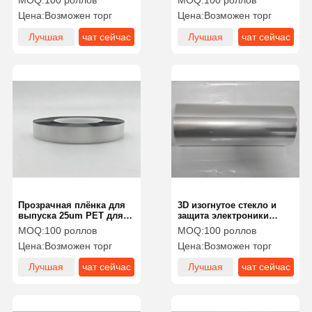
MOQ:
100 роллов
MOQ:
100 роллов
электроники
стекла и электроники
Цена:
Возможен торг
Цена:
Возможен торг
Лучшая
чат сейчас
Лучшая
чат сейчас
цена
цена
Прозрачная плёнка для
3D изогнутое стекло и
выпуска 25um PET для
защита электроники
защиты 3D изогнутого
высокая прозрачность
MOQ:
100 роллов
MOQ:
100 роллов
стекла и электроники
ПЭТ фильмы 70-80um
Цена:
Возможен торг
Цена:
Возможен торг
Лучшая
чат сейчас
Лучшая
чат сейчас
цена
цена