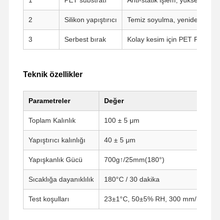
2
Silikon yapıştırıcı
Temiz soyulma, yeniden yerleştir
3
Serbest bırak
Kolay kesim için PET Fluoropl
Teknik özellikler
Parametreler
Değer
Toplam Kalınlık
100 ± 5 μm
Yapıştırıcı kalınlığı
40 ± 5 μm
Yapışkanlık Gücü
700g↑/25mm(180°)
Sıcaklığa dayanıklılık
180°C / 30 dakika
Ana Sayfa
Ürünler
VR Gösterisi
Hakkımızda
Test koşulları
23±1°C, 50±5% RH, 300 mm/min