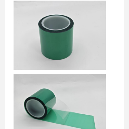
yayın filmi
poliüretan Film
Silikon Film
Akrilik film
Perforasyonlu bant
Mavi Koruyucu Film
ısıtma filmi
Endüstriyel Bant