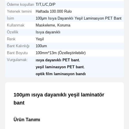
Ödeme koşulları
T/T,L/C,D/P
Yetenek temini
Haftada 100.000 Rulo
İsim
100μm Isıya Dayanıklı Yeşil Laminasyon PET Bant
Kullanmak
Maskeleme, Koruma
Özellik
Isıya dayanıklı
Renk
Yeşil
Bant Kalınlığı
100um
Bant Boyutu
100mm*13m (Özelleştirilebilir)
Vurgulamak:
,
ısıya dayanıklı PET bant
,
yeşil laminasyon PET bant
optik film laminasyon bandı
100μm ısıya dayanıklı yeşil laminatör
bant
Ürün Tanımı