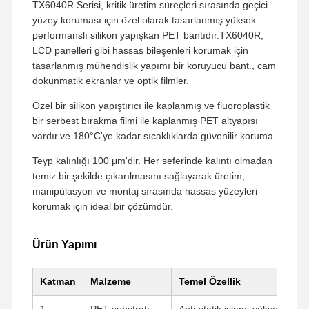
TX6040R Serisi, kritik üretim süreçleri sırasında geçici
yüzey koruması için özel olarak tasarlanmış yüksek
performanslı silikon yapışkan PET bantıdır.TX6040R,
LCD panelleri gibi hassas bileşenleri korumak için
tasarlanmış mühendislik yapımı bir koruyucu bant., cam
dokunmatik ekranlar ve optik filmler.
Özel bir silikon yapıştırıcı ile kaplanmış ve fluoroplastik
bir serbest bırakma filmi ile kaplanmış PET altyapısı
vardır.ve 180°C'ye kadar sıcaklıklarda güvenilir koruma.
Teyp kalınlığı 100 μm'dir. Her seferinde kalıntı olmadan
temiz bir şekilde çıkarılmasını sağlayarak üretim,
manipülasyon ve montaj sırasında hassas yüzeyleri
korumak için ideal bir çözümdür.
Ürün Yapımı
Katman
Malzeme
Temel Özellik
1
PET substratı
Anti-statik işlem, yüksek meka