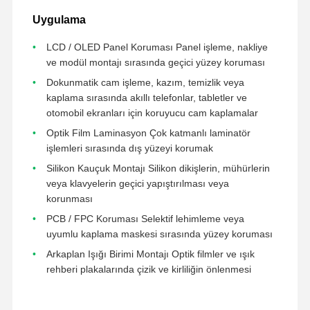
Uygulama
Fabrika Turu
Kalite Kontrol
Bize Ulaşın
Şimdi Sohbet
LCD / OLED Panel Koruması Panel işleme, nakliye
Et.
ve modül montajı sırasında geçici yüzey koruması
Dokunmatik cam işleme, kazım, temizlik veya
PET Bant
kaplama sırasında akıllı telefonlar, tabletler ve
otomobil ekranları için koruyucu cam kaplamalar
Kapton bandı
Optik Film Laminasyon Çok katmanlı laminatör
Çift taraflı bant
işlemleri sırasında dış yüzeyi korumak
Silikon Kauçuk Montajı Silikon dikişlerin, mühürlerin
Maskeleme bandı
veya klavyelerin geçici yapıştırılması veya
korunması
Açma/Kapama, tek kademeli, mikro anahtar
PCB / FPC Koruması Selektif lehimleme veya
uyumlu kaplama maskesi sırasında yüzey koruması
PTFE bant
Arkaplan Işığı Birimi Montajı Optik filmler ve ışık
PI bantı
rehberi plakalarında çizik ve kirliliğin önlenmesi
PI filmi