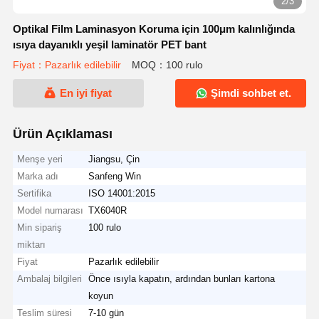
2/3
Optikal Film Laminasyon Koruma için 100μm kalınlığında
ısıya dayanıklı yeşil laminatör PET bant
Fiyat：Pazarlık edilebilir
MOQ：100 rulo
En iyi fiyat
Şimdi sohbet et.
Ürün Açıklaması
Menşe yeri
Jiangsu, Çin
Marka adı
Sanfeng Win
Sertifika
ISO 14001:2015
Model numarası
TX6040R
Min sipariş
100 rulo
miktarı
Fiyat
Pazarlık edilebilir
Ambalaj bilgileri
Önce ısıyla kapatın, ardından bunları kartona
koyun
Teslim süresi
7-10 gün