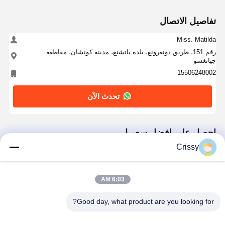
تفاصيل الاتصال
Miss. Matilda
رقم 151، طريق دونغرونغ، بلدة باتشنغ، مدينة كونشان، مقاطعة
جيانغسو
15506248002
تحدث الآن
احصل على افضل سعر ل
Crissy
شريط PET أخضر مقاوم للحرارة 55μm لصناعة
الطاقة الجديدة
6:03 AM
Good day, what product are you looking for?
استمر