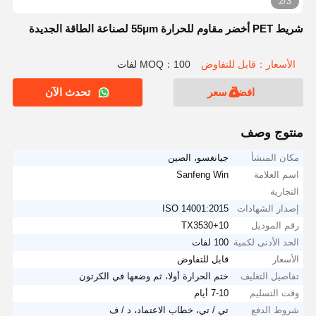
2/3
شريط PET أخضر مقاوم للحرارة 55μm لصناعة الطاقة الجديدة
الأسعار：قابل للتفاوض
MOQ：100 لفات
افضل سعر
تحدث الآن
منتوج وصف
مكان المنشأ
جيانغسو، الصين
اسم العلامة
Sanfeng Win
التجارية
إصدار الشهادات
ISO 14001:2015
رقم الموديل
TX3530+10
الحد الأدنى لكمية
100 لفات
الأسعار
قابل للتفاوض
تفاصيل التغليف
ختم الحرارة أولا، ثم وضعها في الكرتون
وقت التسليم
7-10 أيام
شروط الدفع
تي / تي، خطاب الاعتماد، د / ف