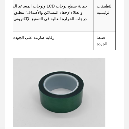
التطبيقات
حماية سطح لوحات LCD ولوحات المساعد 
فيلم الافراج
الرئيسية
والطلاء لإخفاء المساكن والأصداف؛ تنطبق على مو
درجات الحرارة العالية في التصنيع الإلكتروني ومعال
فيلم PU
فيلم السيليكون
ضبط
رقابة صارمة على الجودة، وضمان ا
الجودة
فيلم أكريليك
شريط مثقوب
فيلم الحماية الأزرق
فيلم التدفئة
شريط صناعي