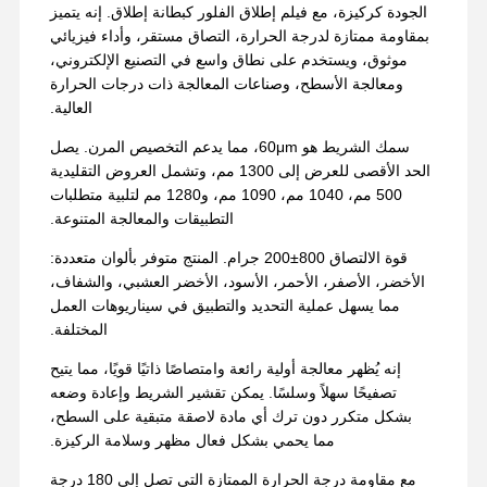
الجودة كركيزة، مع فيلم إطلاق الفلور كبطانة إطلاق. إنه يتميز
بمقاومة ممتازة لدرجة الحرارة، التصاق مستقر، وأداء فيزيائي
موثوق، ويستخدم على نطاق واسع في التصنيع الإلكتروني،
ومعالجة الأسطح، وصناعات المعالجة ذات درجات الحرارة
العالية.
سمك الشريط هو 60μm، مما يدعم التخصيص المرن. يصل
الحد الأقصى للعرض إلى 1300 مم، وتشمل العروض التقليدية
500 مم، 1040 مم، 1090 مم، و1280 مم لتلبية متطلبات
التطبيقات والمعالجة المتنوعة.
قوة الالتصاق 800±200 جرام. المنتج متوفر بألوان متعددة:
الأخضر، الأصفر، الأحمر، الأسود، الأخضر العشبي، والشفاف،
مما يسهل عملية التحديد والتطبيق في سيناريوهات العمل
المختلفة.
إنه يُظهر معالجة أولية رائعة وامتصاصًا ذاتيًا قويًا، مما يتيح
تصفيحًا سهلاً وسلسًا. يمكن تقشير الشريط وإعادة وضعه
بشكل متكرر دون ترك أي مادة لاصقة متبقية على السطح،
مما يحمي بشكل فعال مظهر وسلامة الركيزة.
مع مقاومة درجة الحرارة الممتازة التي تصل إلى 180 درجة