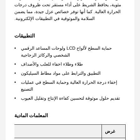
مئوية، يحافظ الشريط على أداء مستقر تحت ظروف درجات
الحرارة العالية. كما أنها توفر خصائص عزل جيدة، مما يضمن
السلامة والموثوقية في التطبيقات الإلكترونية.
التطبيقات
حماية السطح لألواح LCD ولوحات المساعد الرقمي
الشخصي والركائز الزجاجية
طلاء وطلاء اخفاء للعلب والأصداف
التطبيق والترابط على مواد مطاط السيليكون
إخفاء درجة الحرارة العالية وحماية السطح في عمليات
التصنيع
تقديم حلول موثوقة لتحسين كفاءة الإنتاج وتقليل العيوب
المعلمات المادية
منزل
المنتجات
عرض الواقع
حول بنا
الافتراضي
غرض