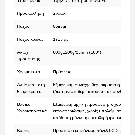
Υπόστρωμα
Υψηλής ποιότητας ταινία PET
ταινία αποδέσμευσης
Προσκόλληση
Σιλικόνη
PU ταινία
Πάχος
55±5μm
Σιλικόνη
Πάχος κόλλας
17±5 μμ
Ακρυλική ταινία
Αντοχή
800g±200g/25mm (180°)
πρόσφυσης
Τεκέτα διάτρητα
Χρωματιστά
Πράσινος
Μπλε προστατευτική μεμβράνη
Αντίσταση στη
Εξαιρετική, συνεχής θερμοκρασία εργασία
Θερμαντική ταινία
θερμοκρασία
(διατηρεί σταθερή απόδοση σε συνθήκες 
Βιομηχανική ταινία
Βασικά
Εξαιρετική αρχική πρόσφυση, ισχυρή αυτ
Χαρακτηριστικά
επαναφλοιώσιμη, χωρίς υπολείμματα μετά 
απόδοση μόνωσης, σταθερή φυσική απόδ
Κύριες
Προστασία επιφάνειας πάνελ LCD, πάνελ P