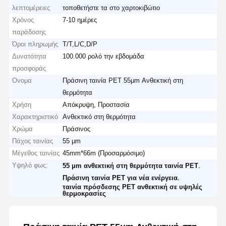
λεπτομέρειες
τοποθετήστε τα στο χαρτοκιβώτιο
Χρόνος
7-10 ημέρες
παράδοσης
Όροι πληρωμής
T/T,L/C,D/P
Δυνατότητα
100.000 ρολό την εβδομάδα
προσφοράς
Ονομα
Πράσινη ταινία PET 55μm Ανθεκτική στη
θερμότητα
Χρήση
Απόκρυψη, Προστασία
Χαρακτηριστικό
Ανθεκτικό στη θερμότητα
Χρώμα
Πράσινος
Πάχος ταινίας
55 μm
Μέγεθος ταινίας
45mm*66m (Προσαρμόσιμο)
Υψηλό φως:
,
55 μm ανθεκτική στη θερμότητα ταινία PET
,
Πράσινη ταινία PET για νέα ενέργεια
ταινία πρόσδεσης PET ανθεκτική σε υψηλές
θερμοκρασίες