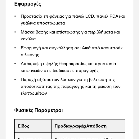
Εφαρμογές
Προστασία επιφάνειας για πάνελ LCD, πάνελ PDA και
γυάλινα υποστρώματα
Γύρος
Ποιοτικός
Επαφή
Μιλήστε
Εργοστασίων
Έλεγχος
Τώρα.
Μάσκα βαφής και επίστρωσης για περιβλήματα και
κοχύλια
ταινία για κατοικίδια
Εφαρμογή και συγκόλληση σε υλικά από καουτσούκ
σιλικόνης
Ταινία Kapton
Απόκρυψη υψηλής θερμοκρασίας και προστασία
επιφανειών στις διαδικασίες παραγωγής
Πλαισιωμένη διπλάσιο ταινία
Παροχή αξιόπιστων λύσεων για τη βελτίωση της
Ταινία κάλυψης
αποδοτικότητας της παραγωγής και τη μείωση των
ελαττωμάτων
Ταινία PET
Ταινία Ptfe
Φυσικές Παράμετροι
Ταινία PI
Είδος
Προδιαγραφές/Απόδοση
Ταινία pi