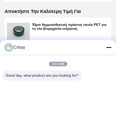
Αποκτήστε Την Καλύτερη Τιμή Για
55μm θερμοανθεκτική πράσινη ταινία PET για
τη νέα βιομηχανία ενέργειας
Crissy
Να συνεχίσει
3:13 AM
Συνιστώμενα Προϊόντα
Good day, what product are you looking for?
Εναλλακτική
Εναλλακτική
Strong
50μm
διπλής όψης
ταινία PET
Adhesion
High‑Tempe
ταινία PET για
διπλής όψης
Kapton
Resistant