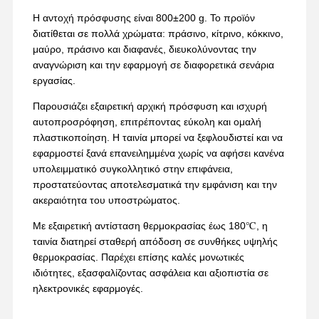
Η αντοχή πρόσφυσης είναι 800±200 g. Το προϊόν
διατίθεται σε πολλά χρώματα: πράσινο, κίτρινο, κόκκινο,
μαύρο, πράσινο και διαφανές, διευκολύνοντας την
αναγνώριση και την εφαρμογή σε διαφορετικά σενάρια
εργασίας.
Παρουσιάζει εξαιρετική αρχική πρόσφυση και ισχυρή
αυτοπροσρόφηση, επιτρέποντας εύκολη και ομαλή
πλαστικοποίηση. Η ταινία μπορεί να ξεφλουδιστεί και να
εφαρμοστεί ξανά επανειλημμένα χωρίς να αφήσει κανένα
υπολειμματικό συγκολλητικό στην επιφάνεια,
προστατεύοντας αποτελεσματικά την εμφάνιση και την
ακεραιότητα του υποστρώματος.
Με εξαιρετική αντίσταση θερμοκρασίας έως 180℃, η
ταινία διατηρεί σταθερή απόδοση σε συνθήκες υψηλής
θερμοκρασίας. Παρέχει επίσης καλές μονωτικές
ιδιότητες, εξασφαλίζοντας ασφάλεια και αξιοπιστία σε
Αρχική
Προϊόντα
Εμφάνιση VR
Σχετικά Με
Σελίδα
Εμάς
ηλεκτρονικές εφαρμογές.