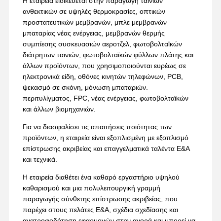
Η εταιρεία ειδικεύεται στην παραγωγή ταινιών
ανθεκτικών σε υψηλές θερμοκρασίες, οπτικών
προστατευτικών μεμβρανών, μπλε μεμβρανών
μπαταρίας νέας ενέργειας, μεμβρανών θερμής
συμπίεσης συσκευασιών αεροτζελ, φωτοβολταϊκών
διάτρητων ταινιών, φωτοβολταϊκών φύλλων πλάτης και
άλλων προϊόντων, που χρησιμοποιούνται ευρέως σε
ηλεκτρονικά είδη, οθόνες κινητών τηλεφώνων, PCB,
ψεκασμό σε σκόνη, μόνωση μπαταριών.
περιτυλίγματος, FPC, νέας ενέργειας, φωτοβολταϊκών
και άλλων βιομηχανιών.
Για να διασφαλίσει τις απαιτήσεις ποιότητας των
προϊόντων, η εταιρεία είναι εξοπλισμένη με εξοπλισμό
επίστρωσης ακριβείας και επαγγελματικά ταλέντα Ε&Α
και τεχνικά.
Η εταιρεία διαθέτει ένα καθαρό εργαστήριο υψηλού
καθαρισμού και μια πολυλειτουργική γραμμή
παραγωγής σύνθετης επίστρωσης ακριβείας, που
παρέχει στους πελάτες Ε&Α, σχέδια σχεδίασης και
ανατροφοδότηση εφαρμογών στην αγορά και μπορεί να