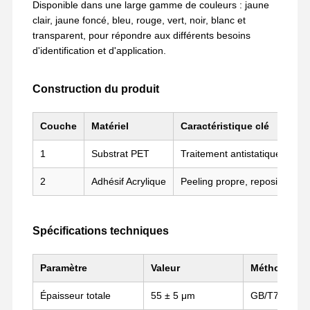
Disponible dans une large gamme de couleurs : jaune
clair, jaune foncé, bleu, rouge, vert, noir, blanc et
transparent, pour répondre aux différents besoins
d'identification et d'application.
Construction du produit
Couche
Matériel
Caractéristique clé
1
Substrat PET
Traitement antistatique, hau
2
Adhésif Acrylique
Peeling propre, repositionnab
Spécifications techniques
Paramètre
Valeur
Méthode d'e
Aperçu
Produits
VR Show
A Propos De
Nous
Épaisseur totale
55 ± 5 μm
GB/T7125-2