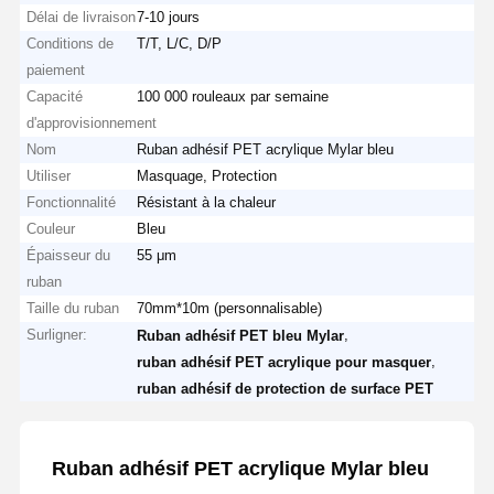
Délai de livraison
7-10 jours
Conditions de
T/T, L/C, D/P
paiement
Capacité
100 000 rouleaux par semaine
d'approvisionnement
Nom
Ruban adhésif PET acrylique Mylar bleu
Utiliser
Masquage, Protection
Fonctionnalité
Résistant à la chaleur
Couleur
Bleu
Épaisseur du
55 μm
ruban
Taille du ruban
70mm*10m (personnalisable)
Surligner:
,
Ruban adhésif PET bleu Mylar
,
ruban adhésif PET acrylique pour masquer
ruban adhésif de protection de surface PET
Ruban adhésif PET acrylique Mylar bleu