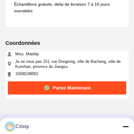
Échantillons gratuits, délai de livraison 7 à 10 jours
ouvrables
Coordonnées
Miss. Matilda
Je ne veux pas.151, rue Dongrong, ville de Bacheng, ville de
Kunshan, province du Jiangsu
15506248002
Parlez Maintenant.
Ruban adhésif en PET acrylique bleu Mylar
Crissy
pour le masquage, le collage et la protection de
surface