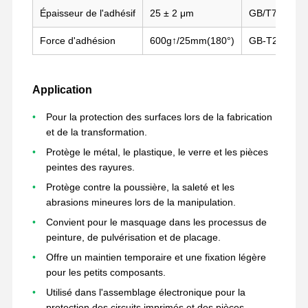
Épaisseur de l'adhésif
25 ± 2 μm
GB/T7125-2
Force d'adhésion
600g↑/25mm(180°)
GB-T2792-2
Visite D'usine
Contrôle De
Contact
Parlez
La Qualité
Maintenant.
Application
bande pour animaux de compagnie
Pour la protection des surfaces lors de la fabrication
Bande de Kapton
et de la transformation.
Protège le métal, le plastique, le verre et les pièces
Double bande dégrossie
peintes des rayures.
Ruban adhésif
Protège contre la poussière, la saleté et les
abrasions mineures lors de la manipulation.
Film PET
Convient pour le masquage dans les processus de
peinture, de pulvérisation et de placage.
Tape en PTFE
Offre un maintien temporaire et une fixation légère
pour les petits composants.
Ruban adhésif
Utilisé dans l'assemblage électronique pour la
Film de pi
protection des circuits imprimés et des pièces.