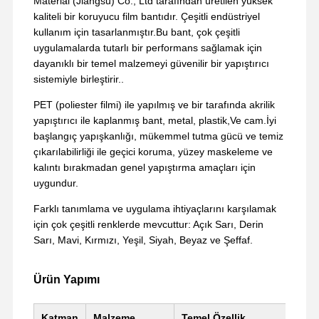
Material (Jiangsu) Co., Ltd tarafından üretilen yüksek
kaliteli bir koruyucu film bantıdır. Çeşitli endüstriyel
kullanım için tasarlanmıştır.Bu bant, çok çeşitli
uygulamalarda tutarlı bir performans sağlamak için
dayanıklı bir temel malzemeyi güvenilir bir yapıştırıcı
sistemiyle birleştirir..
PET (poliester filmi) ile yapılmış ve bir tarafında akrilik
yapıştırıcı ile kaplanmış bant, metal, plastik,Ve cam.İyi
başlangıç yapışkanlığı, mükemmel tutma gücü ve temiz
çıkarılabilirliği ile geçici koruma, yüzey maskeleme ve
kalıntı bırakmadan genel yapıştırma amaçları için
uygundur.
Farklı tanımlama ve uygulama ihtiyaçlarını karşılamak
için çok çeşitli renklerde mevcuttur: Açık Sarı, Derin
Sarı, Mavi, Kırmızı, Yeşil, Siyah, Beyaz ve Şeffaf.
Ürün Yapımı
Katman
Malzeme
Temel Özellik