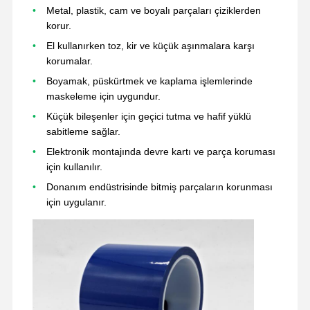
Metal, plastik, cam ve boyalı parçaları çiziklerden
korur.
Fabrika Turu
Kalite Kontrol
Bize Ulaşın
Şimdi Sohbet
El kullanırken toz, kir ve küçük aşınmalara karşı
Et.
korumalar.
Boyamak, püskürtmek ve kaplama işlemlerinde
PET Bant
maskeleme için uygundur.
Küçük bileşenler için geçici tutma ve hafif yüklü
Kapton bandı
sabitleme sağlar.
Çift taraflı bant
Elektronik montajında devre kartı ve parça koruması
için kullanılır.
Maskeleme bandı
Donanım endüstrisinde bitmiş parçaların korunması
için uygulanır.
Açma/Kapama, tek kademeli, mikro anahtar
PTFE bant
PI bantı
PI filmi