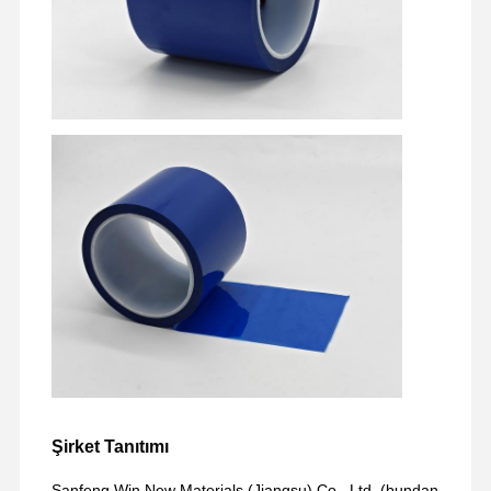
yayın filmi
poliüretan Film
Silikon Film
Akrilik film
Perforasyonlu bant
Mavi Koruyucu Film
ısıtma filmi
Endüstriyel Bant
Şirket Tanıtımı
Sanfeng Win New Materials (Jiangsu) Co., Ltd. (bundan