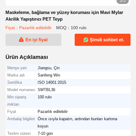
2/3
Maskeleme, bağlama ve yüzey koruması için Mavi Mylar
Akrilik Yapıştırıcı PET Teyp
Fiyat：Pazarlık edilebilir
MOQ：100 rulo
En iyi fiyat
Şimdi sohbet et.
Ürün Açıklaması
Menşe yeri
Jiangsu, Çin
Marka adı
Sanfeng Win
Sertifika
ISO 14001:2015
Model numarası
SMTBL36
Min sipariş
100 rulo
miktarı
Fiyat
Pazarlık edilebilir
Ambalaj bilgileri
Önce ısıyla kapatın, ardından bunları kartona
koyun
Teslim süresi
7-10 gün