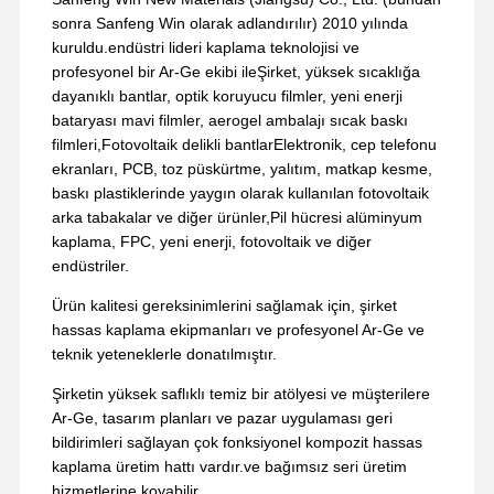
sonra Sanfeng Win olarak adlandırılır) 2010 yılında
kuruldu.endüstri lideri kaplama teknolojisi ve
profesyonel bir Ar-Ge ekibi ileŞirket, yüksek sıcaklığa
dayanıklı bantlar, optik koruyucu filmler, yeni enerji
bataryası mavi filmler, aerogel ambalajı sıcak baskı
filmleri,Fotovoltaik delikli bantlarElektronik, cep telefonu
ekranları, PCB, toz püskürtme, yalıtım, matkap kesme,
baskı plastiklerinde yaygın olarak kullanılan fotovoltaik
arka tabakalar ve diğer ürünler,Pil hücresi alüminyum
kaplama, FPC, yeni enerji, fotovoltaik ve diğer
endüstriler.
Ürün kalitesi gereksinimlerini sağlamak için, şirket
hassas kaplama ekipmanları ve profesyonel Ar-Ge ve
teknik yeteneklerle donatılmıştır.
Şirketin yüksek saflıklı temiz bir atölyesi ve müşterilere
Ar-Ge, tasarım planları ve pazar uygulaması geri
bildirimleri sağlayan çok fonksiyonel kompozit hassas
kaplama üretim hattı vardır.ve bağımsız seri üretim
hizmetlerine koyabilir..