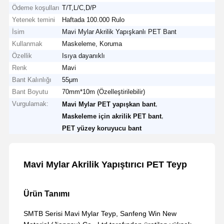
Ödeme koşulları
T/T,L/C,D/P
Yetenek temini
Haftada 100.000 Rulo
İsim
Mavi Mylar Akrilik Yapışkanlı PET Bant
Kullanmak
Maskeleme, Koruma
Özellik
Isıya dayanıklı
Renk
Mavi
Bant Kalınlığı
55μm
Bant Boyutu
70mm*10m (Özelleştirilebilir)
Vurgulamak:
,
Mavi Mylar PET yapışkan bant
,
Maskeleme için akrilik PET bant
PET yüzey koruyucu bant
Mavi Mylar Akrilik Yapıştırıcı PET Teyp
Ürün Tanımı
SMTB Serisi Mavi Mylar Teyp, Sanfeng Win New