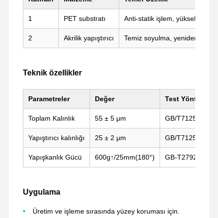
1
PET substratı
Anti-statik işlem, yüksek mekan
2
Akrilik yapıştırıcı
Temiz soyulma, yeniden yerleştir
Teknik özellikler
Parametreler
Değer
Test Yöntemi
Toplam Kalınlık
55 ± 5 μm
GB/T7125-2014
Yapıştırıcı kalınlığı
25 ± 2 μm
GB/T7125-2014
Yapışkanlık Gücü
600g↑/25mm(180°)
GB-T2792-2014
Ana Sayfa
Ürünler
VR Gösterisi
Hakkımızda
Uygulama
Üretim ve işleme sırasında yüzey koruması için.