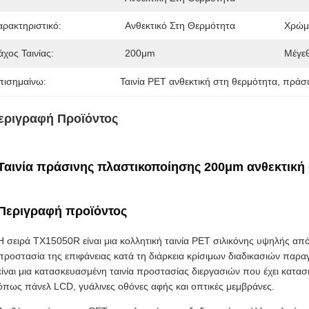
αρακτηριστικό:
Ανθεκτικό Στη Θερμότητα
Χρώμ
χος Ταινίας:
200μm
Μέγεθ
πισημαίνω:
Ταινία PET ανθεκτική στη θερμότητα
, 
πράσι
εριγραφή Προϊόντος
Ταινία πράσινης πλαστικοποίησης 200μm ανθεκτική
Περιγραφή προϊόντος
Η σειρά TX15050R είναι μια κολλητική ταινία PET σιλικόνης υψηλής από
προστασία της επιφάνειας κατά τη διάρκεια κρίσιμων διαδικασιών παρα
είναι μια κατασκευασμένη ταινία προστασίας διεργασιών που έχει κατασ
όπως πάνελ LCD, γυάλινες οθόνες αφής και οπτικές μεμβράνες.