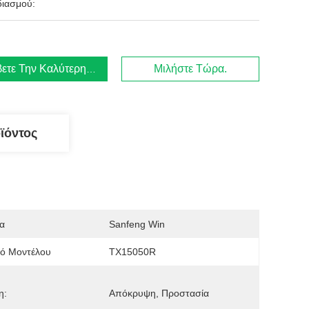
ιασμού:
ετε Την Καλύτερη Τιμή
Μιλήστε Τώρα.
ϊόντος
α
Sanfeng Win
μό Μοντέλου
TX15050R
η:
Απόκρυψη, Προστασία