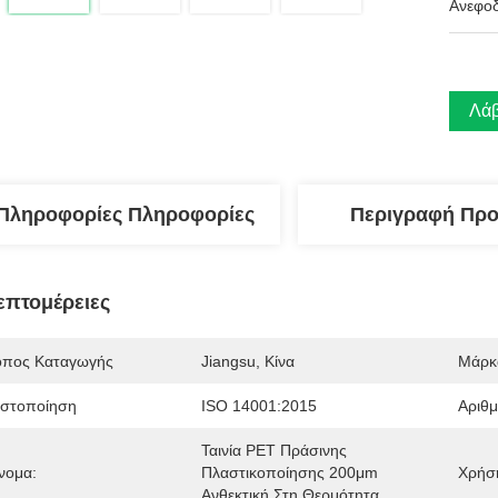
Ανεφοδ
Λάβ
Πληροφορίες Πληροφορίες
Περιγραφή Προ
επτομέρειες
όπος Καταγωγής
Jiangsu, Κίνα
Μάρκ
ιστοποίηση
ISO 14001:2015
Αριθ
Ταινία PET Πράσινης 
νομα:
Πλαστικοποίησης 200μm 
Χρήσ
Ανθεκτική Στη Θερμότητα