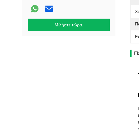
Χ
Πά
Μιλήστε τώρα.
Ε
Π