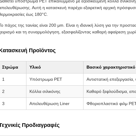
Διαθέτει υπόστρωμα PET επικαλυμμένο με εξειδικευμένη κόλλα σιλικόν
απελευθέρωσης. Αυτή η κατασκευή παρέχει εξαιρετική αρχική πρόσφυση
θερμοκρασίες έως 180°C.
Το πάχος της ταινίας είναι 200 ​​μm. Είναι η ιδανική λύση για την προ
χειρισμό και τη συναρμολόγηση, εξασφαλίζοντας καθαρή αφαίρεση χωρί
Κατασκευή Προϊόντος
Στρώμα
Υλικό
Βασικό χαρακτηριστικό
1
Υπόστρωμα PET
Αντιστατική επεξεργασία,
2
Κόλλα σιλικόνης
Καθαρό ξεφλούδισμα, επ
3
Απελευθέρωση Liner
Φθοριοπλαστικό φιλμ PET
Τεχνικές Προδιαγραφές