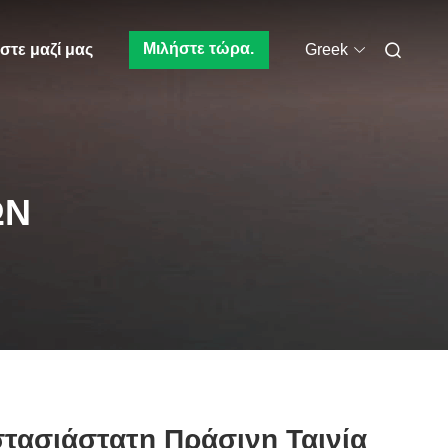
Μιλήστε τώρα.
στε μαζί μας
Greek
ΩΝ
στασιάστατη Πράσινη Ταινία