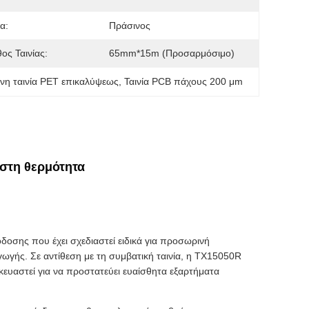
α:
Πράσινος
ος Ταινίας:
65mm*15m (Προσαρμόσιμο)
νη ταινία PET επικαλύψεως
, 
Ταινία PCB πάχους 200 μm
 στη θερμότητα
δοσης που έχει σχεδιαστεί ειδικά για προσωρινή
γωγής. Σε αντίθεση με τη συμβατική ταινία, η TX15050R
κευαστεί για να προστατεύει ευαίσθητα εξαρτήματα