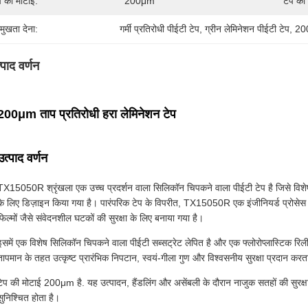
प की मोटाई:
200μm
टेप का
रमुखता देना:
गर्मी प्रतिरोधी पीईटी टेप
, 
ग्रीन लेमिनेशन पीईटी टेप
, 
200
्पाद वर्णन
200μm ताप प्रतिरोधी हरा लेमिनेशन टेप
उत्पाद वर्णन
TX15050R श्रृंखला एक उच्च प्रदर्शन वाला सिलिकॉन चिपकने वाला पीईटी टेप है जिसे विशेष रू
के लिए डिज़ाइन किया गया है। पारंपरिक टेप के विपरीत, TX15050R एक इंजीनियर्ड प्रोसेस 
फिल्मों जैसे संवेदनशील घटकों की सुरक्षा के लिए बनाया गया है।
इसमें एक विशेष सिलिकॉन चिपकने वाला पीईटी सब्सट्रेट लेपित है और एक फ्लोरोप्लास्टिक रिली
तापमान के तहत उत्कृष्ट प्रारंभिक निपटान, स्वयं-गीला गुण और विश्वसनीय सुरक्षा प्रदान करत
टेप की मोटाई 200μm है. यह उत्पादन, हैंडलिंग और असेंबली के दौरान नाजुक सतहों की सुरक्
सुनिश्चित होता है।