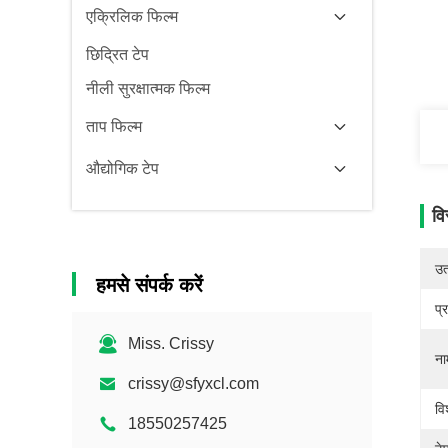
एक्रिलिक फिल्म
छिद्रित टेप
नीली सुरक्षात्मक फिल्म
ताप फिल्म
औद्योगिक टेप
वि
उत्
हमसे संपर्क करें
प्
Miss. Crissy
ना
crissy@sfyxcl.com
वि
18550257425