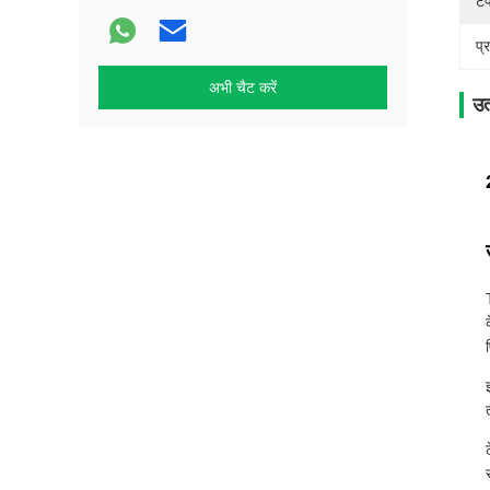
टे
प्
अभी चैट करें
उत