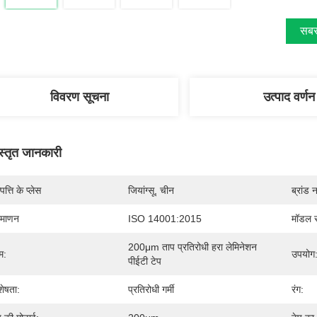
सबसे
विवरण सूचना
उत्पाद वर्णन
स्तृत जानकारी
पत्ति के प्लेस
जियांग्सू, चीन
ब्रांड 
रमाणन
ISO 14001:2015
मॉडल स
200μm ताप प्रतिरोधी हरा लेमिनेशन 
म:
उपयोग
पीईटी टेप
शेषता:
प्रतिरोधी गर्मी
रंग: