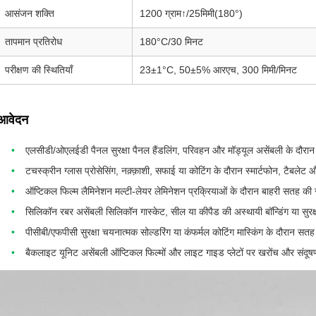
आसंजन शक्ति
1200 ग्राम↑/25मिमी(180°)
तापमान प्रतिरोध
180°C/30 मिनट
परीक्षण की स्थितियाँ
23±1°C, 50±5% आरएच, 300 मिमी/मिनट
आवेदन
एलसीडी/ओएलईडी पैनल सुरक्षा पैनल हैंडलिंग, परिवहन और मॉड्यूल असेंबली के दौरान 
टचस्क्रीन ग्लास प्रोसेसिंग, नक़्क़ाशी, सफाई या कोटिंग के दौरान स्मार्टफोन, टैबलेट
ऑप्टिकल फिल्म लैमिनेशन मल्टी-लेयर लेमिनेशन प्रक्रियाओं के दौरान बाहरी सतह की सु
सिलिकॉन रबर असेंबली सिलिकॉन गास्केट, सील या कीपैड की अस्थायी बॉन्डिंग या सुरक्
पीसीबी/एफपीसी सुरक्षा चयनात्मक सोल्डरिंग या कंफर्मल कोटिंग मास्किंग के दौरान सतह 
बैकलाइट यूनिट असेंबली ऑप्टिकल फिल्मों और लाइट गाइड प्लेटों पर खरोंच और संदूष