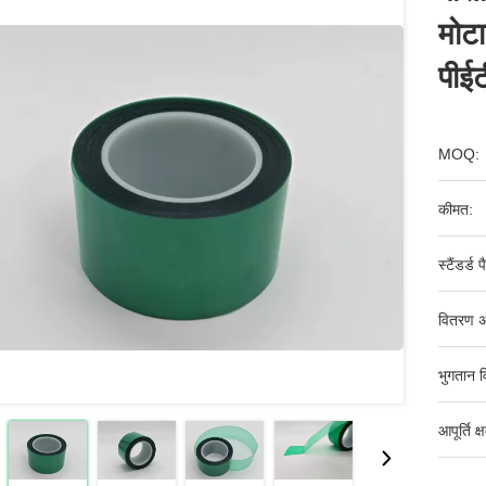
मोटा
पीईट
MOQ:
कीमत:
स्टैंडर्ड 
वितरण अ
भुगतान व
आपूर्ति क्