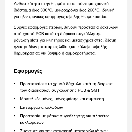
Ανθεκτικότητα στην θερμότητα σε σύντομο χρονικό
διάστημα έως 300°C, μακροχρόνια έως 260°C, ιδανική
για ηλεκτρονικές εφαρμογές υψηλής θερμοκρασίας.
Συχνές εφαρμογές περιλαμβάνουν προστασία δακτύλων
από χρυσό PCB κατά τη διάρκεια συγκόλλησης,
μόνωση slots για κινητήρες και μετασχηματιστές, δέσμη
ηλεκτροδίων μπαταρίας λιθίου,και κάλυψη υψηλής
θερμοκρασίας για βάψιμο ή αμμοκροτήματα.
Εφαρμογές
Προστατεύστε τα χρυσά δάχτυλα κατά τη διάρκεια
των διαδικασιών συγκόλλησης PCB & SMT
Μοντελικές μόνες, μόνες φάσης και συμπίεση
Επεξεργασία καλωδίων
Αρχική
Προϊόντα
Εμφάνιση VR
Σχετικά Με
Προστασία με μάσκα συγκόλλησης για πλακέτες
Σελίδα
Εμάς
κυκλωμάτων
Συσκευές για την κατασκευή μπαταριών ιόντων