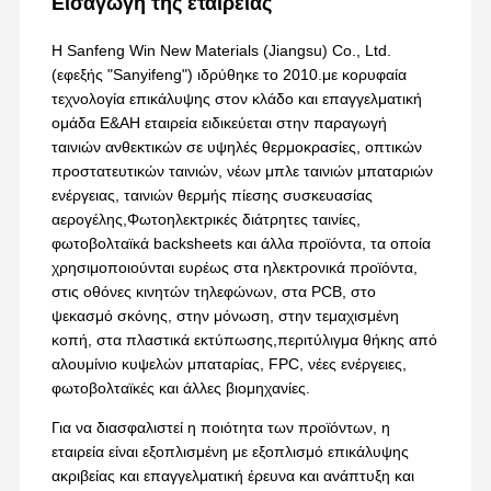
Εισαγωγή της εταιρείας
Η Sanfeng Win New Materials (Jiangsu) Co., Ltd.
(εφεξής "Sanyifeng") ιδρύθηκε το 2010.με κορυφαία
τεχνολογία επικάλυψης στον κλάδο και επαγγελματική
ομάδα Ε&ΑΗ εταιρεία ειδικεύεται στην παραγωγή
ταινιών ανθεκτικών σε υψηλές θερμοκρασίες, οπτικών
προστατευτικών ταινιών, νέων μπλε ταινιών μπαταριών
ενέργειας, ταινιών θερμής πίεσης συσκευασίας
αερογέλης,Φωτοηλεκτρικές διάτρητες ταινίες,
φωτοβολταϊκά backsheets και άλλα προϊόντα, τα οποία
χρησιμοποιούνται ευρέως στα ηλεκτρονικά προϊόντα,
στις οθόνες κινητών τηλεφώνων, στα PCB, στο
ψεκασμό σκόνης, στην μόνωση, στην τεμαχισμένη
κοπή, στα πλαστικά εκτύπωσης,περιτύλιγμα θήκης από
αλουμίνιο κυψελών μπαταρίας, FPC, νέες ενέργειες,
φωτοβολταϊκές και άλλες βιομηχανίες.
Για να διασφαλιστεί η ποιότητα των προϊόντων, η
εταιρεία είναι εξοπλισμένη με εξοπλισμό επικάλυψης
ακριβείας και επαγγελματική έρευνα και ανάπτυξη και