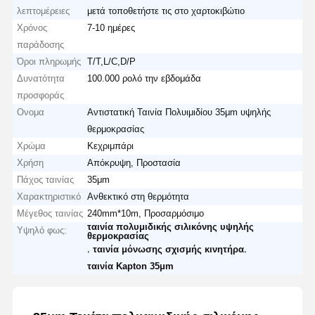
λεπτομέρειες
μετά τοποθετήστε τις στο χαρτοκιβώτιο
Χρόνος
7-10 ημέρες
παράδοσης
Όροι πληρωμής
T/T,L/C,D/P
Δυνατότητα
100.000 ρολό την εβδομάδα
προσφοράς
Ονομα
Αντιστατική Ταινία Πολυιμιδίου 35μm υψηλής
θερμοκρασίας
Χρώμα
Κεχριμπάρι
Χρήση
Απόκρυψη, Προστασία
Πάχος ταινίας
35μm
Χαρακτηριστικό
Ανθεκτικό στη θερμότητα
Μέγεθος ταινίας
240mm*10m, Προσαρμόσιμο
ταινία πολυμιδικής σιλικόνης υψηλής
Υψηλό φως:
θερμοκρασίας
,
,
ταινία μόνωσης σχισμής κινητήρα
ταινία Kapton 35μm