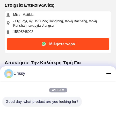
Στοιχεία Επικοινωνίας
Miss. Matilda
- Όχι, όχι, όχι.151Οδός Dongrong, πόλη Bacheng, πόλη
Kunshan, επαρχία Jiangsu
15506248002
Μιλήστε τώρα.
Αποκτήστε Την Καλύτερη Τιμή Για
Crissy
35μm Ταινία πολυαμιδικής σιλικόνης υψηλής
θερμοκρασίας για μόνωση σχισμών κινητήρα
4:16 AM
Good day, what product are you looking for?
Να συνεχίσει