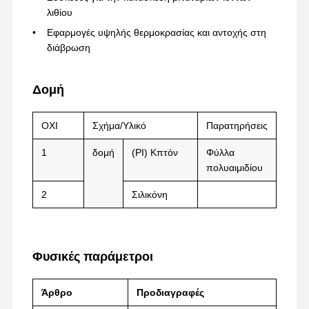
λιθίου
Εφαρμογές υψηλής θερμοκρασίας και αντοχής στη
διάβρωση
Γύρος
Ποιοτικός
Επαφή
Μιλήστε
Εργοστασίων
Έλεγχος
Τώρα.
Δομή
ταινία για κατοικίδια
ΟΧΙ
Σχήμα/Υλικό
Παρατηρήσεις
Ταινία Kapton
1
δομή
(PI) Κπτόν
Φύλλα
Πλαισιωμένη διπλάσιο ταινία
πολυαιμιδίου
Ταινία κάλυψης
2
Σιλικόνη
Ταινία PET
Ταινία Ptfe
Φυσικές παράμετροι
Ταινία PI
Άρθρο
Προδιαγραφές
Ταινία pi