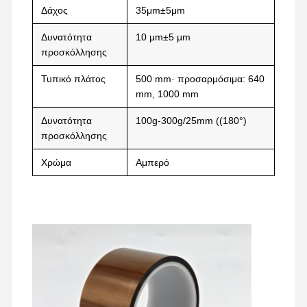
Δάχος
35μm±5μm
ταινία αποδέσμευσης
Δυνατότητα
10 μm±5 μm
PU ταινία
προσκόλλησης
Τυπικό πλάτος
500 mm· προσαρμόσιμα: 640
Σιλικόνη
mm, 1000 mm
Ακρυλική ταινία
Δυνατότητα
100g-300g/25mm ((180°)
προσκόλλησης
Τεκέτα διάτρητα
Χρώμα
Αμπερό
Μπλε προστατευτική μεμβράνη
Θερμαντική ταινία
Βιομηχανική ταινία