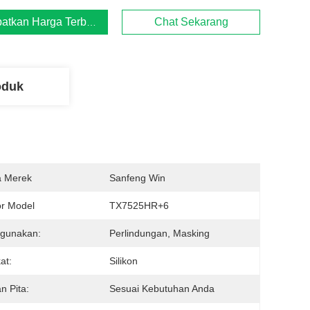
atkan Harga Terbaik
Chat Sekarang
oduk
 Merek
Sanfeng Win
r Model
TX7525HR+6
gunakan:
Perlindungan, Masking
at:
Silikon
n Pita:
Sesuai Kebutuhan Anda