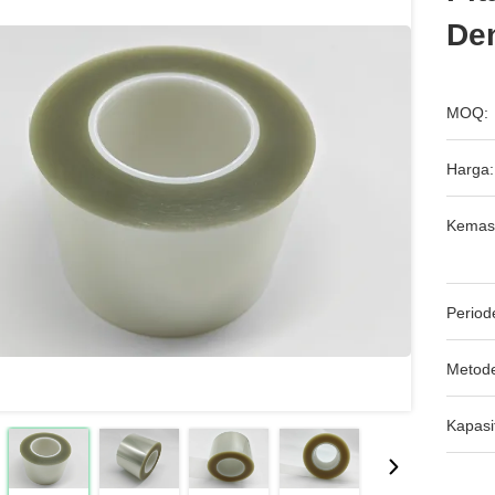
De
MOQ:
Harga:
Kemas
Period
Metod
Kapasi