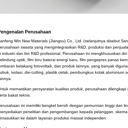
Pengenalan Perusahaan
anfeng Win New Materials (Jiangsu) Co., Ltd. (selanjutnya disebut Sany
erusahaan swasta yang mengintegrasikan R&D, produksi dan penjualan
i industri dan tim R&D profesional. Perusahaan ini mengkhususkan diri 
elindung optik, film biru baterai energi baru, film pengepres panas kem
embaran belakang fotovoltaik, dan produk lainnya, yang banyak digun
ubuk, isolasi, die-cutting, plastik cetak, pembungkus kotak aluminium se
ainnya.
ntuk memastikan persyaratan kualitas produk, perusahaan dilengkapi 
erta bakat teknis.
erusahaan ini memiliki bengkel bersih dengan pemurnian tinggi dan lini
enyediakan penelitian dan pengembangan kepada pelanggan, skema de
imasukkan ke dalam layanan produksi massal independen.