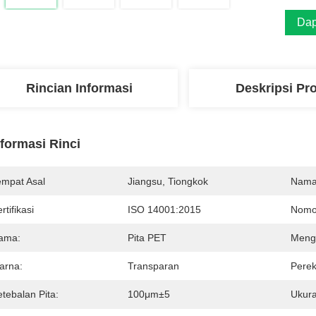
Dap
Rincian Informasi
Deskripsi Pr
nformasi Rinci
empat Asal
Jiangsu, Tiongkok
Nama
rtifikasi
ISO 14001:2015
Nomo
ama:
Pita PET
Meng
arna:
Transparan
Perek
tebalan Pita:
100μm±5
Ukura