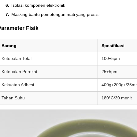
Isolasi komponen elektronik
Masking bantu pemotongan mati yang presisi
Parameter Fisik
Barang
Spesifikasi
Ketebalan Total
100±5μm
Ketebalan Perekat
25±5μm
Kekuatan Adhesi
400g±200g↑/25m
Tahan Suhu
180°C/30 menit