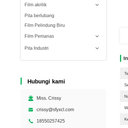
Film akrilik
Pita berlubang
Film Pelindung Biru
Film Pemanas
Pita Industri
I
T
Hubungi kami
Se
N
Miss. Crissy
W
crissy@sfyxcl.com
Ke
18550257425