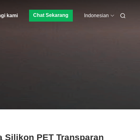
Chat Sekarang
gi kami
Indonesian
a Silikon PET Transparan