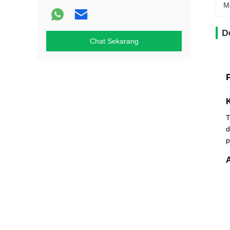
M
D
Chat Sekarang
T
d
p
A