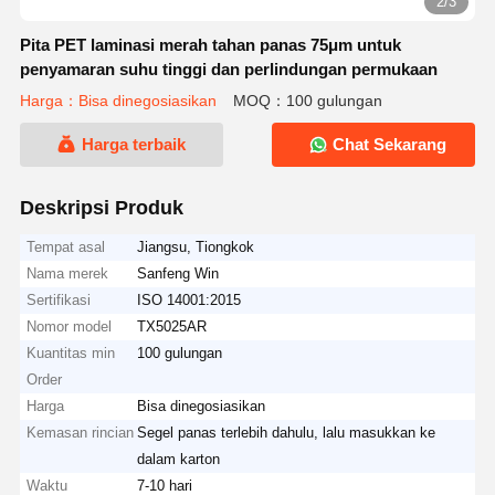
2/3
Pita PET laminasi merah tahan panas 75μm untuk
penyamaran suhu tinggi dan perlindungan permukaan
Harga：Bisa dinegosiasikan
MOQ：100 gulungan
Harga terbaik
Chat Sekarang
Deskripsi Produk
Tempat asal
Jiangsu, Tiongkok
Nama merek
Sanfeng Win
Sertifikasi
ISO 14001:2015
Nomor model
TX5025AR
Kuantitas min
100 gulungan
Order
Harga
Bisa dinegosiasikan
Kemasan rincian
Segel panas terlebih dahulu, lalu masukkan ke
dalam karton
Waktu
7-10 hari