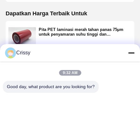
Dapatkan Harga Terbaik Untuk
Pita PET laminasi merah tahan panas 75μm
untuk penyamaran suhu tinggi dan
perlindungan permukaan
Crissy
Terus
9:32 AM
Rekomendasi Produk
Good day, what product are you looking for?
Pita PET
Pita PET
Pita PET
Pita PET p
transparan
laminasi hijau
laminasi hijau
tahan pana
anti-statis
tahan panas
tahan panas
50μm untu