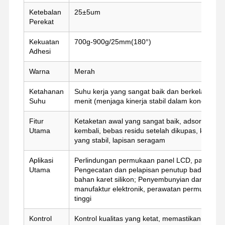
rilis film
Ketebalan
25±5um
Perekat
Film PU
Kekuatan
700g-900g/25mm(180°)
Film silikon
Adhesi
Film akrilik
Warna
Merah
Ketahanan
Suhu kerja yang sangat baik dan berkelanjut
Pita berlubang
Suhu
menit (menjaga kinerja stabil dalam kondisi suh
Film Pelindung Biru
Fitur
Ketaketan awal yang sangat baik, adsorpsi diri
Utama
kembali, bebas residu setelah dikupas, kinerja is
Film Pemanas
yang stabil, lapisan seragam
Pita Industri
Aplikasi
Perlindungan permukaan panel LCD, panel PDA
Utama
Pengecatan dan pelapisan penutup badan dan 
bahan karet silikon; Penyembunyian dan insulas
manufaktur elektronik, perawatan permukaan, 
tinggi
Kontrol
Kontrol kualitas yang ketat, memastikan kinerja