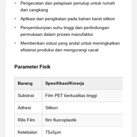
Pengecatan dan pelapisan penutup untuk rumah
dan cangkang
Wisata
Kontrol
Hubungi
Chat
Aplikasi dan pengikatan pada bahan karet silikon
Pabrik
Kualitas
Kami
Sekarang
Penyembunyian suhu tinggi dan perlindungan
permukaan dalam proses manufaktur
Pita PET
Memberikan solusi yang andal untuk meningkatkan
efisiensi produksi dan mengurangi cacat
Kaset Kapton
Pita sisi ganda
Parameter Fisik
Selotip
Barang
Spesifikasi/Kinerja
film hewan peliharaan
Substrat
Film PET berkualitas tinggi
pita PTFE
Adhesi
Silikon
Pita PI
Rilis Film
film fluoroplastik
Film PI
Ketebalan
75±5μm