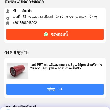
รายละเอียดการติดต่อ
Miss. Matilda
เลขที่ 151 ถนนตงหรง เมืองปาเฉิง เมืองคุนซาน มณฑลเจียงซู
+8615506248002
จอทตอนนี้
এর সেরা মূল্য পান
เทป PET แผ่นสีแดงทนความร้อน 75μm สําหรับการ
ปิดความร้อนสูงและการปกป้องพื้นผิว
চালিয়ে
แนะนำผลิตภัณฑ์