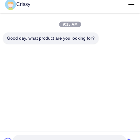
Crissy
9:13 AM
Good day, what product are you looking for?
เทป PET
เทป PET แผ่นสี
เทป PET แผ่นสี
เทป PET ข
กระจายใส กัน
เขียวทนความ
เขียวทนความ
ทนความร้อ
ความร้อน แอน
ร้อนความหนา
ร้อนความหนา
50μm สําหร
ติสแตติก ความ
80μm สําหรับ
75μm สําหรับ
การผลิต
หนา 180μm
การประมวล
ป้องกัน PCB
อิเล็กทรอนิก
ราคาดีที่สุด
ราคาดีที่สุด
ราคาดีที่สุด
ราคาดีที่ส
สําหรับป้องกัน
ผลกระจกจอ
PCB
สัมผัส
Desktop Site
บ้าน
เกี่ยวกับเรา
ติดต่อเรา
แผนผังเว็บไซต์
นโยบายความเป็นส่วนตัว
คุณภาพ
เทป PET
โรงงานจีน.Copyright © 2026 Sanfeng Win New
Material(Jiangsu)Co.,Ltd.. All Rights Reserved.