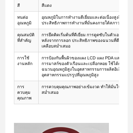
สี
สีแดง
ภาพยนตร์เปิดตัว
ทนต่อ
อุณหภูมิในการทำงานดีเยี่ยมและต่อเนื่องสูงถึง 180
พียูฟิล์ม
อุณหภูมิ
ประสิทธิภาพการทำงานที่มั่นคงภายใต้สภาวะที่มีอุณห
คุณสมบัติ
การยึดติดเริ่มต้นที่ดีเยี่ยม การดูดซับในตัวเองที่แข
ฟิล์มซิลิโคน
ที่สำคัญ
หลังจากการลอก ประสิทธิภาพของฉนวนที่ดี สมรรถ
เคลือบสม่ำเสมอ
ฟิล์มอะคริลิค
การใช้
การป้องกันพื้นผิวของแผง LCD แผง PDA และพื้นผ
เทปเจาะ
งานหลัก
การมาสก์ของตัวเรือนและเปลือกหอย ใช้ได้กับวัสดุ
ฉนวนอุณหภูมิสูงในอุตสาหกรรมการผลิตอิเล็กทรอนิก
ฟิล์มป้องกันสีฟ้า
อุตสาหกรรมแปรรูปที่อุณหภูมิสูง
ฟิล์มกันร้อน
การ
การควบคุมคุณภาพอย่างเข้มงวด ทำให้มั่นใจถึงประส
ควบคุม
สม่ำเสมอ
เทปอุตสาหกรรม
คุณภาพ