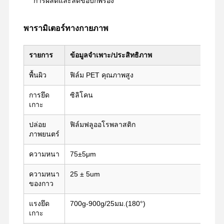
การผลิตและลดข้อบกพร่อง
พารามิเตอร์ทางกายภาพ
ทัวร์โรงงาน
ควบคุม
ติดต่อเรา
จอทตอนนี้
คุณภาพ
รายการ
ข้อมูลจำเพาะ/ประสิทธิภาพ
เทป PET
พื้นผิว
ฟิล์ม PET คุณภาพสูง
เทปแคปตัน
การยึด
ซิลิโคน
เกาะ
เทปสองหน้า
ปล่อย
ฟิล์มฟลูออโรพลาสติก
ภาพยนตร์
เทปปิดหน้า
ความหนา
75±5μm
ฟิล์มพีอีที
ความหนา
25 ± 5um
เทป PTFE
ของกาว
เทป PI
แรงยึด
700g-900g/25มม.(180°)
เกาะ
หนัง PI