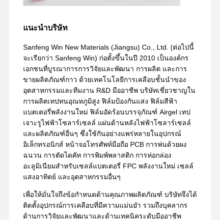
แนะนำบริษัท
Sanfeng Win New Materials (Jiangsu) Co., Ltd. (ต่อไปนี้
จะเรียกว่า Sanfeng Win) ก่อตั้งขึ้นในปี 2010 เป็นองค์กร
เอกชนที่บูรณาการการวิจัยและพัฒนา การผลิต และการ
ขายผลิตภัณฑ์กาว ด้วยเทคโนโลยีการเคลือบชั้นนำของ
อุตสาหกรรมและทีมงาน R&D มืออาชีพ บริษัทเชี่ยวชาญใน
การผลิตเทปทนอุณหภูมิสูง ฟิล์มป้องกันแสง ฟิล์มสีฟ้า
แบตเตอรี่พลังงานใหม่ ฟิล์มอัดร้อนบรรจุภัณฑ์ Airgel เทป
เจาะรูไฟฟ้าโซลาร์เซลล์ แผ่นด้านหลังไฟฟ้าโซลาร์เซลล์
และผลิตภัณฑ์อื่นๆ ซึ่งใช้กันอย่างแพร่หลายในอุปกรณ์
อิเล็กทรอนิกส์ หน้าจอโทรศัพท์มือถือ PCB การพ่นด้วยผง
ฉนวน การตัดไดคัท การพิมพ์พลาสติก การห่อกล่อง
อะลูมิเนียมสำหรับเซลล์แบตเตอรี่ FPC พลังงานใหม่ เซลล์
แสงอาทิตย์ และอุตสาหกรรมอื่นๆ
เพื่อให้มั่นใจถึงข้อกำหนดด้านคุณภาพผลิตภัณฑ์ บริษัทจึงได้
ติดตั้งอุปกรณ์การเคลือบที่มีความแม่นยำ รวมถึงบุคลากร
ด้านการวิจัยและพัฒนาและด้านเทคนิคระดับมืออาชีพ