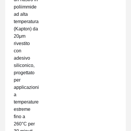
poliimmide
ad alta
temperatura
(Kapton) da
20μm
rivestito
con
adesivo
siliconico,
progettato
per
applicazioni
a
temperature
estreme
Casa
Prodotti
Mostra VR
Chi Siamo
fino a
260°C per