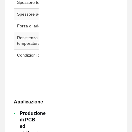
Spessore totale
20±5μm
Spessore adesivo
7,5 ± 5 μm
Forza di adesione
300-500 g↑/25 mm
Resistenza alla
260°C / 30 min
temperatura
Condizioni di prova
23±1°C, 50±5% UR, 300 mm/mi
Applicazione
Produzione
di PCB
ed