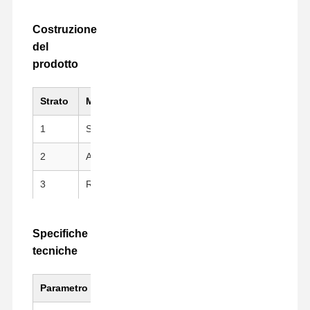
Costruzione
del
prodotto
Strato
Materiale
Caratteristica fonda
1
Substrato PI (Kapton).
Elevata resistenza me
2
Adesivo siliconico
Peeling pulito, riposizi
3
Rivestimento di rilascio
Pellicola in fluoroplast
fustellatura
Specifiche
tecniche
Parametro
Valore