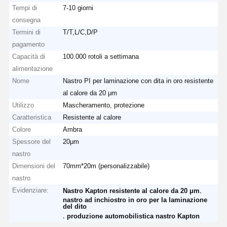
Tempi di
7-10 giorni
consegna
Termini di
T/T,L/C,D/P
pagamento
Capacità di
100.000 rotoli a settimana
alimentazione
Nome
Nastro PI per laminazione con dita in oro resistente
al calore da 20 μm
Utilizzo
Mascheramento, protezione
Caratteristica
Resistente al calore
Colore
Ambra
Spessore del
20μm
nastro
Dimensioni del
70mm*20m (personalizzabile)
nastro
Evidenziare:
,
Nastro Kapton resistente al calore da 20 μm
nastro ad inchiostro in oro per la laminazione
del dito
,
produzione automobilistica nastro Kapton