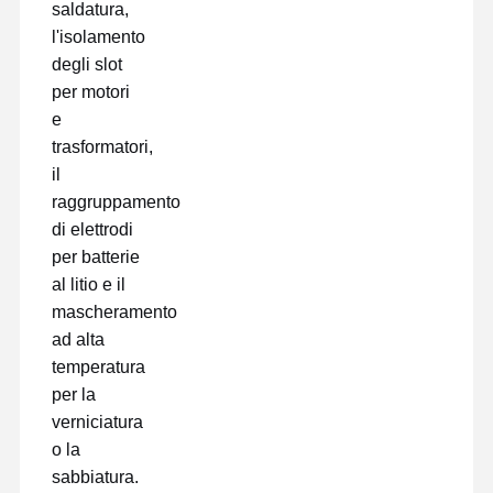
saldatura,
l'isolamento
degli slot
per motori
e
trasformatori,
il
raggruppamento
di elettrodi
per batterie
al litio e il
mascheramento
ad alta
temperatura
per la
verniciatura
o la
sabbiatura.