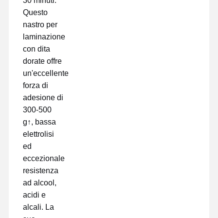
30 minuti.
Questo
nastro per
Fatory Tour
Controllo Di
Contattaci
Chatta Ora
Qualità
laminazione
con dita
dorate offre
nastro per animali domestici
un'eccellente
Nastro del Kapton
forza di
adesione di
Doppio nastro parteggiato
300-500
g↑, bassa
Nastro mascherante
elettrolisi
Pellicola in PET
ed
eccezionale
Nastro di PTFE
resistenza
ad alcool,
Nastro per il PI
acidi e
Film di pi
alcali. La