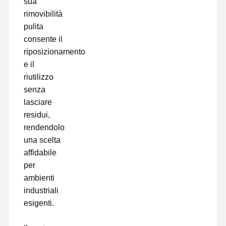
sua
pellicola di rilascio
rimovibilità
pulita
Film dell'unità di elaborazione
consente il
Pellicola in silicone
riposizionamento
e il
Film acrilico
riutilizzo
senza
Nastro perforato
lasciare
Pellicola protettiva blu
residui,
rendendolo
Film di riscaldamento
una scelta
affidabile
Nastro industriale
per
ambienti
industriali
esigenti.