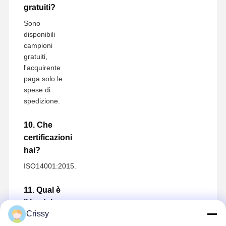
gratuiti?
Sono
disponibili
campioni
gratuiti,
l'acquirente
paga solo le
spese di
spedizione.
10. Che
certificazioni
hai?
ISO14001:2015.
11. Qual è
il lead time
Crissy
di