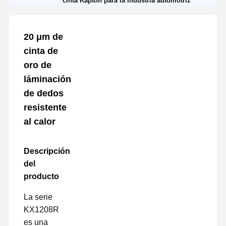
cinta Kapton para la industria automotriz
20 μm de
cinta de
oro de
láminación
de dedos
resistente
al calor
Descripción
del
producto
La serie
KX1208R
es una