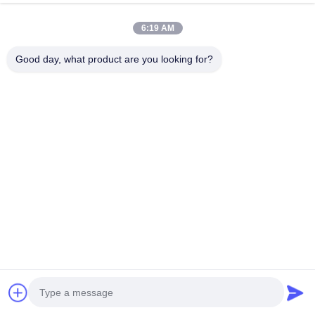
ISO 14001
también
6:19 AM
incluye:2015.
Good day, what product are you looking for?
11¿Cuál
es el
tiempo de
producción?
Por lo
general 7-10
días
laborables.
Contacto
Miss. Matilda
No. 151, Carretera Dongrong, Pueblo de Bacheng, Ciudad de