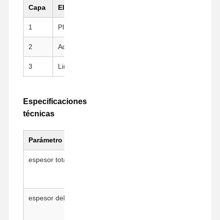
Capa
El material
Características clave
1
PI (Kapton) Substrato
Alta resistencia mecán
2
Adhesivos de silicona
Pelar limpio, reposicion
3
Liner de liberación
Película de fluoroplást
Especificaciones
técnicas
Parámetro
Valor
espesor total
20 ± 5 μm
espesor del adhesivo
7.5 ± 5 μm