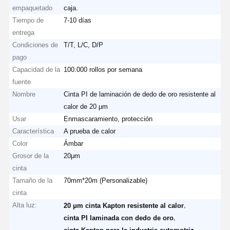
empaquetado
caja.
Tiempo de
7-10 días
entrega
Condiciones de
T/T, L/C, D/P
pago
Capacidad de la
100.000 rollos por semana
fuente
Nombre
Cinta PI de laminación de dedo de oro resistente al
calor de 20 μm
Usar
Enmascaramiento, protección
Característica
A prueba de calor
Color
Ámbar
Grosor de la
20μm
cinta
Tamaño de la
70mm*20m (Personalizable)
cinta
Alta luz:
,
20 μm cinta Kapton resistente al calor
,
cinta PI laminada con dedo de oro