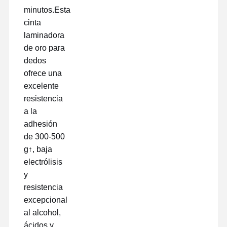
minutos.Esta
cinta
laminadora
Visita A La
Control De
Contacto
Chatear
Fábrica
Calidad
Ahora
de oro para
dedos
ofrece una
cinta para mascotas
excelente
Cinta de Kapton
resistencia
a la
Cinta echada a un lado doble
adhesión
de 300-500
Cintas de enmascaramiento
g↑, baja
película de mascota
electrólisis
y
Cintas de PTFE
resistencia
excepcional
Cintas para el PI
al alcohol,
Película del pi
ácidos y