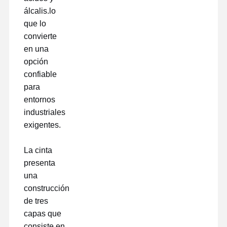
álcalis.lo
Película de liberación
que lo
convierte
Película de la PU
en una
Película de silicona
opción
confiable
Película de acrílico
para
entornos
Cintas perforadas
industriales
Película protectora azul
exigentes.
Película de calefacción
La cinta
presenta
Cintas industriales
una
construcción
de tres
capas que
consiste en