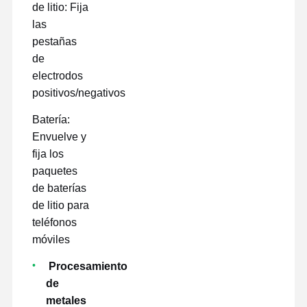
de litio: Fija
las
pestañas
de
electrodos
positivos/negativos
Batería:
Envuelve y
fija los
paquetes
de baterías
de litio para
teléfonos
móviles
Procesamiento
de
metales