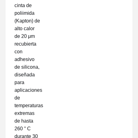
cinta de
poliimida
(Kapton) de
alto calor
de 20 μm
recubierta
con
adhesivo
de silicona,
diseñada
para
aplicaciones
de
temperaturas
extremas
Inicio
Productos
VR Show
Sobre
de hasta
Nosotros
260 ° C
durante 30