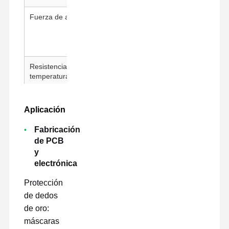
Fuerza de adherencia
300-500 g↑/25 mm
Resistencia a la
260 °C / 30 minutos
temperatura
Condiciones de ensayo
La temperatura de ensayo debe
ser igual o superior a la
Aplicación
temperatura de ensayo indicada
el punto 3.
Fabricación
de PCB
y
electrónica
Protección
de dedos
de oro:
máscaras