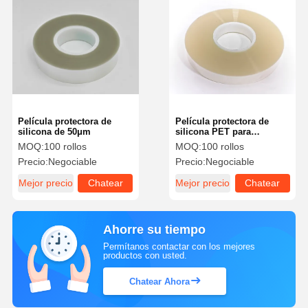
Película protectora de
Película protectora de
silicona de 50μm
silicona PET para
electrónica y protección
MOQ:
100 rollos
MOQ:
100 rollos
de chapa metálica
Precio:
Negociable
Precio:
Negociable
Mejor precio
Chatear
Mejor precio
Chatear
Ahora
Ahora
Ahorre su tiempo
Permítanos contactar con los mejores
productos con usted.
Chatear Ahora