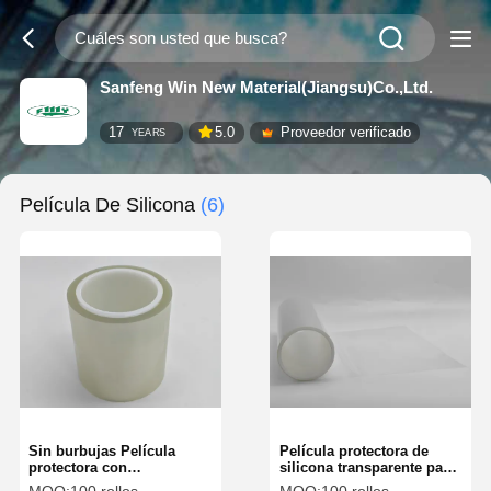
Sanfeng Win New Material(Jiangsu)Co.,Ltd.
17
5.0
Proveedor verificado
YEARS
Película De Silicona
(6)
Sin burbujas Película
Película protectora de
protectora con
silicona transparente para
recubrimiento de silicona
altas temperaturas para