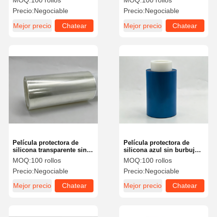
MOQ:
100 rollos
MOQ:
100 rollos
transparente para placa de
protección de materiales
Precio:
Negociable
Precio:
Negociable
metal de PCB Protección
electrónicos y placas
de la superficie
Mejor precio
Chatear
Mejor precio
Chatear
electrónica
Ahora
Ahora
Película protectora de
Película protectora de
silicona transparente sin
silicona azul sin burbujas
burbujas para protección
para protección de
MOQ:
100 rollos
MOQ:
100 rollos
de materiales electrónicos
materiales electrónicos y
Precio:
Negociable
Precio:
Negociable
y de placas
placas
Mejor precio
Chatear
Mejor precio
Chatear
Ahora
Ahora