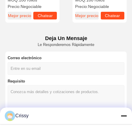
MOQ:
100 rollos
MOQ:
100 rollos
residuos libre de lágrimas
componentes eléctricos
Precio:
Negociable
Precio:
Negociable
resistente a las lágrimas
Mejor precio
Chatear
Mejor precio
Chatear
Ahora
Ahora
Deja Un Mensaje
Le Responderemos Rápidamente
Correo electrónico
Requisito
Crissy
Continuar