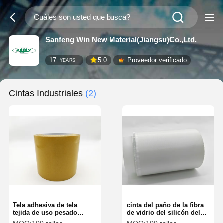
Sanfeng Win New Material(Jiangsu)Co.,Ltd.
17
5.0
Proveedor verificado
YEARS
Cintas Industriales
(2)
Tela adhesiva de tela
cinta del paño de la fibra
tejida de uso pesado
de vidrio del silicón del
impermeable a los
180μm para los