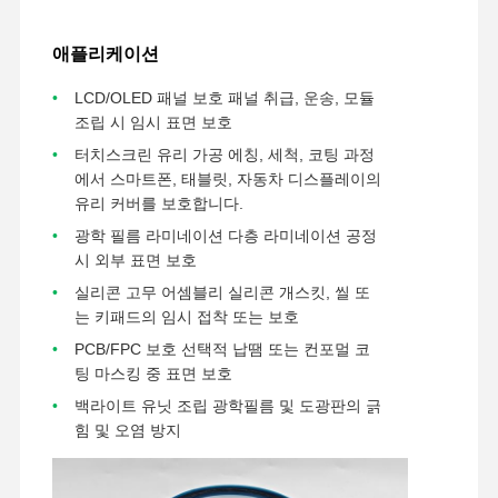
애플리케이션
공장 투어
품질 관리
연락처
지금 얘기해
LCD/OLED 패널 보호 패널 취급, 운송, 모듈
조립 시 임시 표면 보호
애완 동물 테이프
터치스크린 유리 가공 에칭, 세척, 코팅 과정
켑톤 테이프
에서 스마트폰, 태블릿, 자동차 디스플레이의
유리 커버를 보호합니다.
양면 테이프
광학 필름 라미네이션 다층 라미네이션 공정
시 외부 표면 보호
마스크 테이프
실리콘 고무 어셈블리 실리콘 개스킷, 씰 또
PET 필름
는 키패드의 임시 접착 또는 보호
PCB/FPC 보호 선택적 납땜 또는 컨포멀 코
PTFE 테이프
팅 마스킹 중 표면 보호
백라이트 유닛 조립 광학필름 및 도광판의 긁
PI 테이프
힘 및 오염 방지
PI는 영화화됩니다