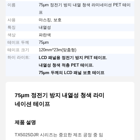
이름
75μm 정전기 방지 내열 청색 라미네이션 PET 테이
프
사용
마스킹, 보호
특징
내열성
색상
파란색
테이프 두께
75μm
테이프 크기
120mm*23m(맞춤형)
하이 라이트:
,
LCD 패널용 정전기 방지 PET 테이프
,
내열성 청색 적층 PET 테이프
75μm 두께의 LCD 패널 보호 테이프
75μm 정전기 방지
내열성 청색 라미
네이션 테이프
제품 설명
TX5025DJR 시리즈는 중요한 제조 공정 중 임