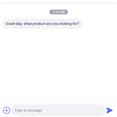
LCD 패널 보호를 위한 75μm 간격을 가진 정전기
방지 방열 파란 박판 애완 동물 테이프
7:31 AM
Good day, what product are you looking for?
계속하다
추천된 제품
PDA 패널의 표
고열 투명한
카프톤 대안 고
반 정적 열 
면 보호용
PET 실리콘 테
성능 쌍면 실리
성 블루 라
55μm 열 저항
이프
콘 PET 테이프
이션 PET 
노란색 PET 테
LCD 및 PDA
프 LCD /
이프
보호
OLED 패널
최고의 가격
최고의 가격
최고의 가격
최고의 가
호용 75μm
께
Desktop Site