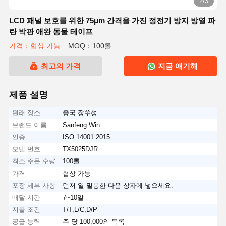
2/3
LCD 패널 보호를 위한 75μm 간격을 가진 정전기 방지 방열 파
란 박판 애완 동물 테이프
가격：협상 가능
MOQ：100롤
최고의 가격
지금 얘기해
제품 설명
원래 장소
중국 장쑤성
브랜드 이름
Sanfeng Win
인증
ISO 14001:2015
모델 번호
TX5025DJR
최소 주문 수량
100롤
가격
협상 가능
포장 세부 사항
먼저 열 밀봉한 다음 상자에 넣으세요.
배달 시간
7~10일
지불 조건
T/T,L/C,D/P
공급 능력
주 당 100,000의 목록