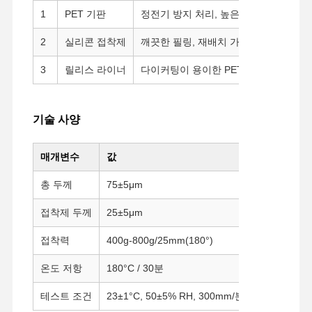
1
PET 기판
정전기 방지 처리, 높은 기계적 강도
2
실리콘 접착제
깨끗한 필링, 재배치 가능, 잔류물 없음
3
릴리스 라이너
다이커팅이 용이한 PET 불소수지 필름
기술 사양
매개변수
값
시험방법
총 두께
75±5μm
GB/T7125-
접착제 두께
25±5μm
GB/T7125-
접착력
400g-800g/25mm(180°)
GB-T2792-
온도 저항
180°C / 30분
오븐 테스트
홈
제품 소개
VR 쇼
회사 소개
테스트 조건
23±1°C, 50±5% RH, 300mm/분
—