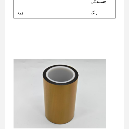
چسبندگی
رنگ
زرد
کارخانه تور
کنترل کیفیت
تماس با ما
حالا صحبت کن
نوار PET
نوار کپتون
نوار دو طرفه
نوار نقاب
فیلم PET
نوار PTFE
نوار پی آی
فیلم PI
انتشار فیلم