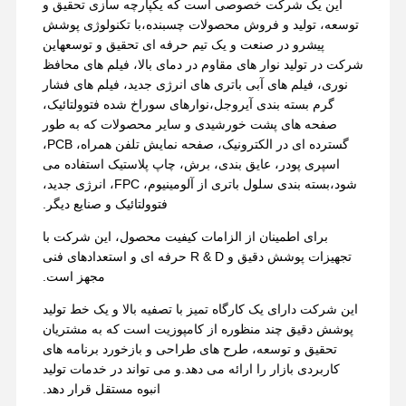
این یک شرکت خصوصی است که یکپارچه سازی تحقیق و
توسعه، تولید و فروش محصولات چسبنده،با تکنولوژی پوشش
پیشرو در صنعت و یک تیم حرفه ای تحقیق و توسعهاین
شرکت در تولید نوار های مقاوم در دمای بالا، فیلم های محافظ
نوری، فیلم های آبی باتری های انرژی جدید، فیلم های فشار
گرم بسته بندی آیروجل،نوارهای سوراخ شده فتوولتائیک،
صفحه های پشت خورشیدی و سایر محصولات که به طور
گسترده ای در الکترونیک، صفحه نمایش تلفن همراه، PCB،
اسپری پودر، عایق بندی، برش، چاپ پلاستیک استفاده می
شود،بسته بندی سلول باتری از آلومینیوم، FPC، انرژی جدید،
فتوولتائیک و صنایع دیگر.
برای اطمینان از الزامات کیفیت محصول، این شرکت با
تجهیزات پوشش دقیق و R & D حرفه ای و استعدادهای فنی
مجهز است.
این شرکت دارای یک کارگاه تمیز با تصفیه بالا و یک خط تولید
پوشش دقیق چند منظوره از کامپوزیت است که به مشتریان
تحقیق و توسعه، طرح های طراحی و بازخورد برنامه های
کاربردی بازار را ارائه می دهد.و می تواند در خدمات تولید
انبوه مستقل قرار دهد.