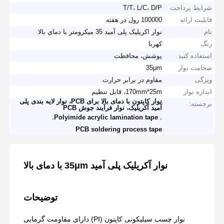
شرایط پرداخت
T/T، L/C، D/P
قابلیت ارائه
100000 رول در هفته
نام
نوار اکریلیک پلی آمید 35 میکرومتر با دمای بالا
رنگ
کهربا
استفاده کنید
پوشش، محافظت
ضخامت نوار
35μm
ویژگی
مقاوم در برابر حرارت
اندازه نوار
170mm*25m، قابل تنظیم
نوار کاپتون با دمای بالا برای PCB، نوار لایه بندی پلی
برجسته:
آمید آکریلیک، نوار فرآیند جوش PCB
,
,
Polyimide acrylic lamination tape
PCB soldering process tape
نوار آکریلیک پلی آمید 35μm با دمای بالا
توضیحات
نوار چسب سیلیکونی کاپتون (PI) دارای مقاومت گرمایی