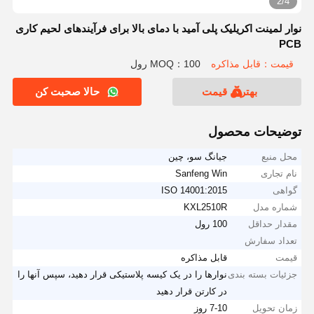
2/4
نوار لمینت اکریلیک پلی آمید با دمای بالا برای فرآیندهای لحیم کاری
PCB
قیمت：قابل مذاکره
MOQ：100 رول
بهترین قیمت
حالا صحبت کن
توضیحات محصول
محل منبع
جیانگ سو، چین
نام تجاری
Sanfeng Win
گواهی
ISO 14001:2015
شماره مدل
KXL2510R
مقدار حداقل
100 رول
تعداد سفارش
قیمت
قابل مذاکره
جزئیات بسته بندی
نوارها را در یک کیسه پلاستیکی قرار دهید، سپس آنها را
در کارتن قرار دهید
زمان تحویل
7-10 روز