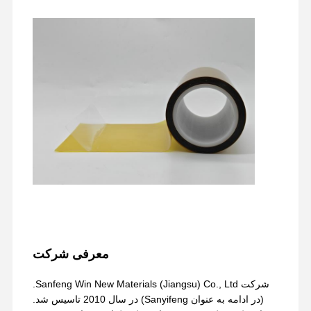
فیلم PU
فیلم سیلیکونی
فیلم اکریلیک
نوار سوراخ شده
فیلم محافظ آبی
فیلم گرمایشی
چسب نواری صنعتی
معرفی شرکت
شرکت Sanfeng Win New Materials (Jiangsu) Co., Ltd.
(در ادامه به عنوان Sanyifeng) در سال 2010 تاسیس شد.