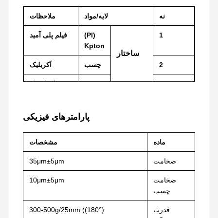
نه
لایه/مواد
ملاحظات
1
(
PI)
فیلم پلی آمید
Kpton
ساختار
2
چسب
آکریلیک
3
PET
فیلم انتشار
پارامترهای فیزیکی
ماده
مشخصات
ضخامت
35μm±5μm
ضخامت
10μm±5μm
خانه
محصولات
نمایش VR
دربارهی ما
چسب
قدرت
300-500g/25mm ((180°)