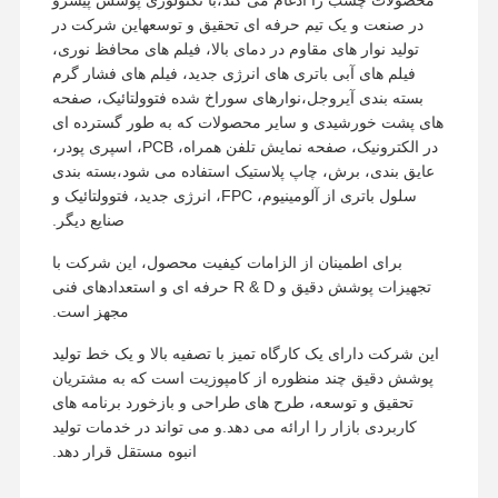
محصولات چسب را ادغام می کند،با تکنولوژی پوشش پیشرو
در صنعت و یک تیم حرفه ای تحقیق و توسعهاین شرکت در
تولید نوار های مقاوم در دمای بالا، فیلم های محافظ نوری،
فیلم های آبی باتری های انرژی جدید، فیلم های فشار گرم
بسته بندی آیروجل،نوارهای سوراخ شده فتوولتائیک، صفحه
های پشت خورشیدی و سایر محصولات که به طور گسترده ای
در الکترونیک، صفحه نمایش تلفن همراه، PCB، اسپری پودر،
عایق بندی، برش، چاپ پلاستیک استفاده می شود،بسته بندی
سلول باتری از آلومینیوم، FPC، انرژی جدید، فتوولتائیک و
صنایع دیگر.
برای اطمینان از الزامات کیفیت محصول، این شرکت با
تجهیزات پوشش دقیق و R & D حرفه ای و استعدادهای فنی
مجهز است.
این شرکت دارای یک کارگاه تمیز با تصفیه بالا و یک خط تولید
پوشش دقیق چند منظوره از کامپوزیت است که به مشتریان
تحقیق و توسعه، طرح های طراحی و بازخورد برنامه های
کاربردی بازار را ارائه می دهد.و می تواند در خدمات تولید
انبوه مستقل قرار دهد.