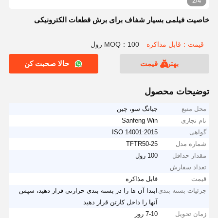
2/4
خاصیت فیلمی بسیار شفاف برای برش قطعات الکترونیکی
قیمت：قابل مذاکره
MOQ：100 رول
بهترین قیمت
حالا صحبت کن
توضیحات محصول
محل منبع
جیانگ سو، چین
نام تجاری
Sanfeng Win
گواهی
ISO 14001:2015
شماره مدل
TFTR50-25
مقدار حداقل
100 رول
تعداد سفارش
قیمت
قابل مذاکره
جزئیات بسته بندی
ابتدا آن ها را در بسته بندی حرارتی قرار دهید، سپس
آنها را داخل کارتن قرار دهید
زمان تحویل
7-10 روز