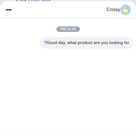
A:ISO 14001:2015.
Crissy
12:45 PM
اطلاعات تماس
Good day, what product are you looking for?
Miss. Matilda
نه، نه151جاده دونگرونگ، شهر باچنگ، شهر کنسان، استان جيانگسو
15506248002
حالا صحبت کن
بهترين قيمت رو براي
خاصیت فیلمی بسیار شفاف برای برش قطعات
الکترونیکی