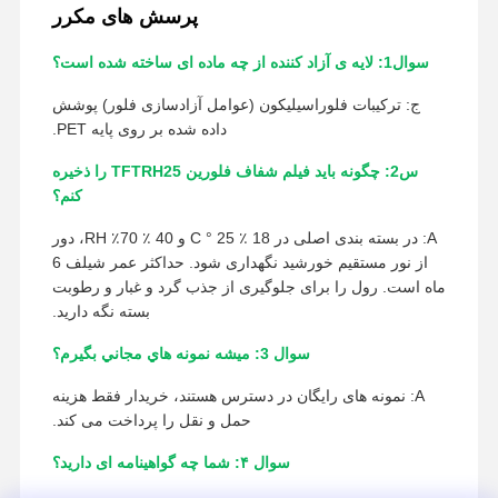
پرسش های مکرر
سوال1: لایه ی آزاد کننده از چه ماده ای ساخته شده است؟
ج: ترکیبات فلوراسیلیکون (عوامل آزادسازی فلور) پوشش
داده شده بر روی پایه PET.
س2: چگونه باید فیلم شفاف فلورین TFTRH25 را ذخیره
کنم؟
A: در بسته بندی اصلی در 18 ٪ 25 ° C و 40 ٪ 70٪ RH، دور
از نور مستقیم خورشید نگهداری شود. حداکثر عمر شیلف 6
ماه است. رول را برای جلوگیری از جذب گرد و غبار و رطوبت
بسته نگه دارید.
سوال 3: ميشه نمونه هاي مجاني بگيرم؟
A: نمونه های رایگان در دسترس هستند، خریدار فقط هزینه
حمل و نقل را پرداخت می کند.
سوال ۴: شما چه گواهینامه ای دارید؟