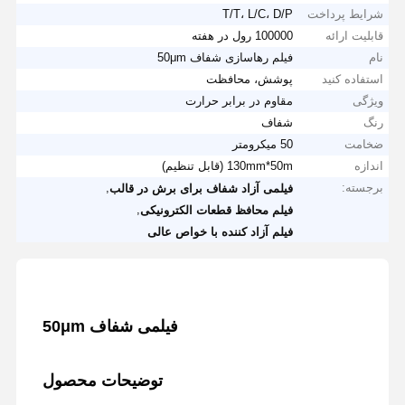
شرایط پرداخت
T/T، L/C، D/P
قابلیت ارائه
100000 رول در هفته
نام
فیلم رهاسازی شفاف 50μm
استفاده کنید
پوشش، محافظت
ویژگی
مقاوم در برابر حرارت
رنگ
شفاف
ضخامت
50 میکرومتر
اندازه
130mm*50m (قابل تنظیم)
برجسته:
,
فیلمی آزاد شفاف برای برش در قالب
,
فیلم محافظ قطعات الکترونیکی
فیلم آزاد کننده با خواص عالی
فیلمی شفاف 50μm
توضیحات محصول