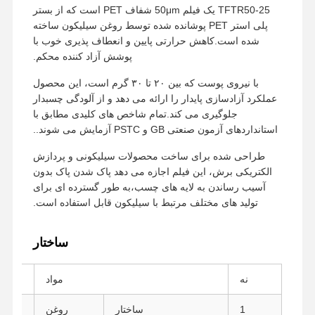
TFTR50-25 یک فیلم 50μm شفاف PET است که از بستر
پلی استر PET پوشانده شده توسط روغن سیلیکون ساخته
شده است.کاهش حرارتی پایین و انعطاف پذیری خوب با
پوشش آزاد کننده محکم.
با نیروی پوست که بین ۲۰ تا ۳۰ گرم است، این محصول
عملکرد آزادسازی پایدار را ارائه می دهد و از آلودگی چسبدار
جلوگیری می کند.تمام شاخص های کلیدی مطابق با
استانداردهای آزمون صنعتی GB و PSTC آزمایش می شوند..
طراحی شده برای ساخت محصولات سیلیکونی و پردازش
الکتریکی برش، این فیلم اجازه می دهد پاک شدن پاک بدون
آسیب رساندن به لایه های چسب،به طور گسترده ای برای
تولید های مختلف مرتبط با سیلیکون قابل استفاده است.
ساختار
نه
مواد
1
ساختار
روغن