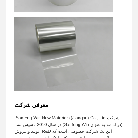
فیلم PU
فیلم سیلیکونی
فیلم اکریلیک
نوار سوراخ شده
فیلم محافظ آبی
فیلم گرمایشی
چسب نواری صنعتی
معرفی شرکت
شرکت Sanfeng Win New Materials (Jiangsu) Co., Ltd.
(در ادامه به عنوان Sanfeng Win) در سال 2010 تاسیس شد.
این یک شرکت خصوصی است که R&D، تولید و فروش