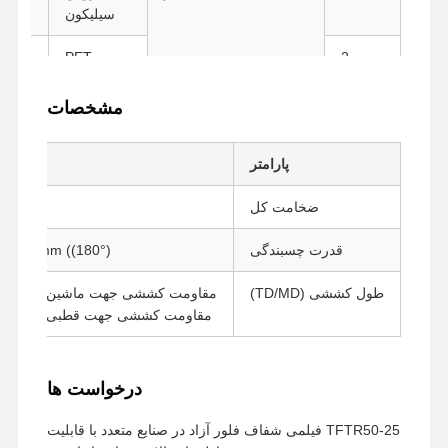
سیلیکون
PET
2
مشخصات
پارامتر
مشخص
ضخامت کل
5μm
قدرت چسبندگی
30g/25mm ((180°)
طول کششی (TD/MD)
مقاومت کششی جهت ماشین ≥ 130 MPa
مقاومت کششی جهت قطبی ≥ 120 MPa
درخواست ها
خانه
محصولات
نمایش VR
دربارهی ما
TFTR50-25 فیلمی شفاف فلور آزاد در صنایع متعدد با قابلیت