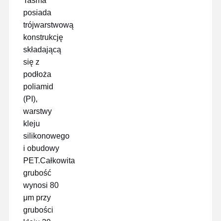
Taśma
wypuścić film
posiada
trójwarstwową
Folia poliuretanowa
konstrukcję
Filmy silikonowe
składającą
się z
Folia akrylowa
podłoża
poliamid
Taśma perforowana
(PI),
warstwy
Niebieska folia ochronna
kleju
Folia grzewcza
silikonowego
i obudowy
Taśma przemysłowa
PET.Całkowita
grubość
wynosi 80
μm przy
grubości