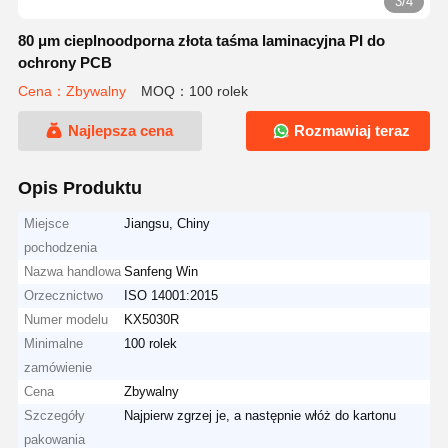
3/4
80 μm cieplnoodporna złota taśma laminacyjna PI do
ochrony PCB
Cena：Zbywalny
MOQ：100 rolek
Najlepsza cena
Rozmawiaj teraz
Opis Produktu
Miejsce
Jiangsu, Chiny
pochodzenia
Nazwa handlowa
Sanfeng Win
Orzecznictwo
ISO 14001:2015
Numer modelu
KX5030R
Minimalne
100 rolek
zamówienie
Cena
Zbywalny
Szczegóły
Najpierw zgrzej je, a następnie włóż do kartonu
pakowania