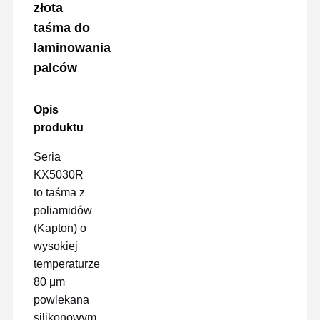
złota
taśma do
laminowania
palców
Opis
produktu
Seria
KX5030R
to taśma z
poliamidów
(Kapton) o
wysokiej
temperaturze
80 μm
powlekana
silikonowym