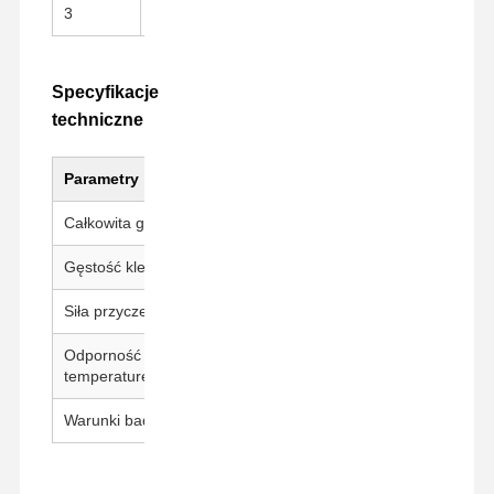
3
Wypuszczalnik
PET Film uwalniający
Specyfikacje
techniczne
Parametry
Wartość
Całkowita grubość
80 ± 5 μm
Gęstość kleju
30 ± 5 μm
Siła przyczepności
800 g±200 g/25 mm
Odporność na
260°C / 30 min
temperaturę
Warunki badania
23±1°C, 50±5% RH, 300 mm/mi