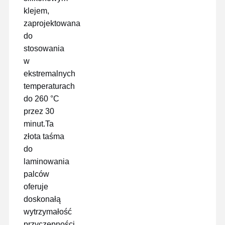
klejem,
zaprojektowana
do
stosowania
w
ekstremalnych
temperaturach
do 260 °C
przez 30
minut.Ta
złota taśma
do
laminowania
palców
oferuje
Dom
Produkty
Pokaz VR
O Nas
doskonałą
wytrzymałość
przyczepności