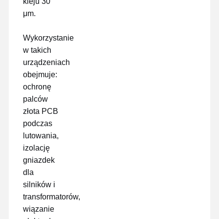
kleju 30
μm.
Wykorzystanie
w takich
urządzeniach
obejmuje:
ochronę
palców
złota PCB
podczas
lutowania,
izolację
gniazdek
dla
silników i
transformatorów,
wiązanie