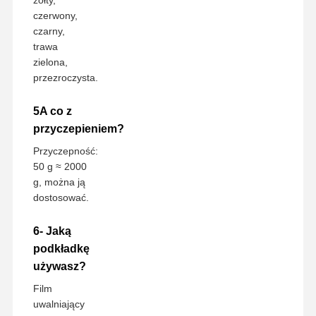
żółty,
czerwony,
czarny,
trawa
zielona,
przezroczysta.
5A co z
przyczepieniem?
Przyczepność:
50 g ≈ 2000
g, można ją
dostosować.
6- Jaką
podkładkę
używasz?
Film
uwalniający