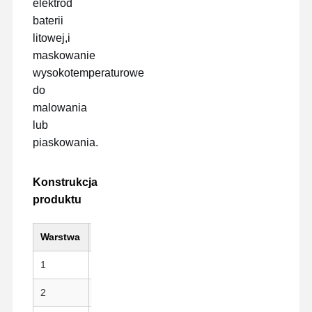
elektrod
baterii
litowej,i
maskowanie
wysokotemperaturowe
do
malowania
lub
piaskowania.
Konstrukcja
produktu
Warstwa
Materiał
Kluczowa cecha
1
PI (Kapton) Substrat
Wysoka wytrzymałoś
2
Klej silikonowy
Czyste łuszczenie, o