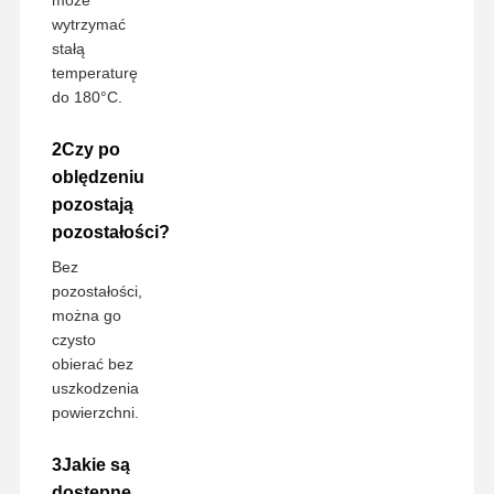
może
wytrzymać
stałą
temperaturę
do 180°C.
2Czy po
oblędzeniu
pozostają
pozostałości?
Bez
pozostałości,
można go
czysto
obierać bez
uszkodzenia
powierzchni.
3Jakie są
dostępne