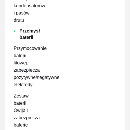
kondensatorów
i pasów
drutu
Przemysł
baterii
Przymocowanie
baterii
litowej:
zabezpiecza
pozytywne/negatywne
elektrody
Zestaw
baterii:
Owija i
zabezpiecza
baterie