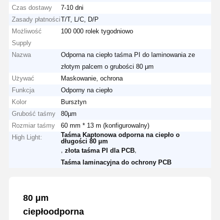
Czas dostawy
7-10 dni
Zasady płatności
T/T, L/C, D/P
Możliwość
100 000 rolek tygodniowo
Supply
Nazwa
Odporna na ciepło taśma PI do laminowania ze
złotym palcem o grubości 80 μm
Używać
Maskowanie, ochrona
Funkcja
Odporny na ciepło
Kolor
Bursztyn
Grubość taśmy
80µm
Rozmiar taśmy
60 mm * 13 m (konfigurowalny)
Taśma Kaptonowa odporna na ciepło o
High Light:
długości 80 μm
,
,
złota taśma PI dla PCB
Taśma laminacyjna do ochrony PCB
80 μm
ciepłoodporna