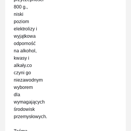
800 g.,
niski
Wycieczka
Kontrola
Skontaktuj
Rozmawiaj
poziom
Po Fabryce
Jakości
Się Z Nami
Teraz
elektrolizy i
wyjątkowa
Taśma PET
odporność
Taśma Kapton
na alkohol,
kwasy i
Taśma dwustronna
alkały.co
czyni go
Taśma maskująca
niezawodnym
Folia PET
wyborem
dla
Taśma PTFE
wymagających
środowisk
Taśma PI
przemysłowych.
Folia PI