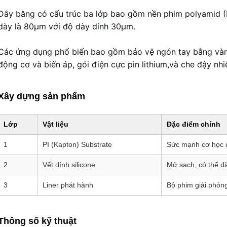
Dây băng có cấu trúc ba lớp bao gồm nền phim polyamid (PI
dày là 80μm với độ dày dính 30μm.
Các ứng dụng phổ biến bao gồm bảo vệ ngón tay bằng vàng
động cơ và biến áp, gói điện cực pin lithium,và che đậy nh
Xây dựng sản phẩm
Lớp
Vật liệu
Đặc điểm chính
1
PI (Kapton) Substrate
Sức mạnh cơ học 
2
Vết dính silicone
Mở sạch, có thể đặ
3
Liner phát hành
Bộ phim giải phón
Thông số kỹ thuật