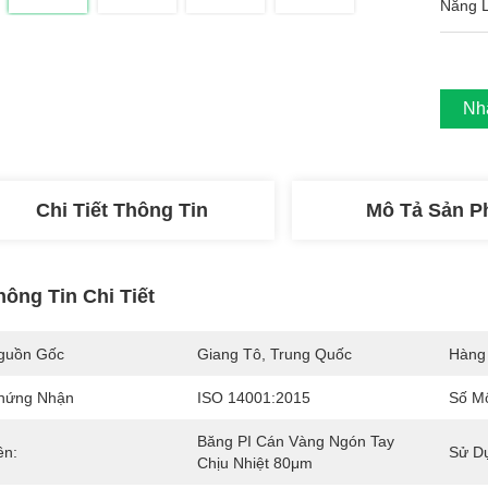
Năng 
Nh
Chi Tiết Thông Tin
Mô Tả Sản 
hông Tin Chi Tiết
guồn Gốc
Giang Tô, Trung Quốc
Hàng
hứng Nhận
ISO 14001:2015
Số M
Băng PI Cán Vàng Ngón Tay 
ên:
Sử D
Chịu Nhiệt 80μm