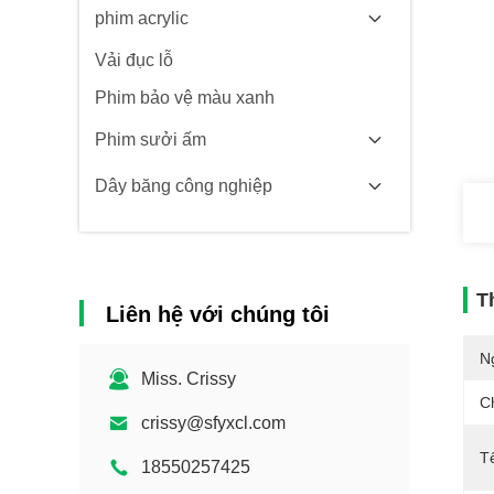
phim acrylic
Vải đục lỗ
Phim bảo vệ màu xanh
Phim sưởi ấm
Dây băng công nghiệp
T
Liên hệ với chúng tôi
N
Miss. Crissy
C
crissy@sfyxcl.com
T
18550257425