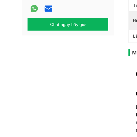
T
Đ
Chat ngay bây giờ
L
M