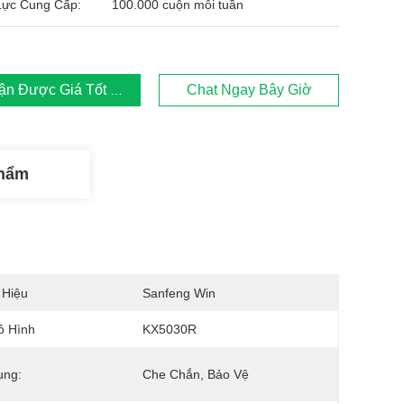
Lực Cung Cấp:
100.000 cuộn mỗi tuần
ận Được Giá Tốt Nhất
Chat Ngay Bây Giờ
Phẩm
 Hiệu
Sanfeng Win
ô Hình
KX5030R
ụng:
Che Chắn, Bảo Vệ