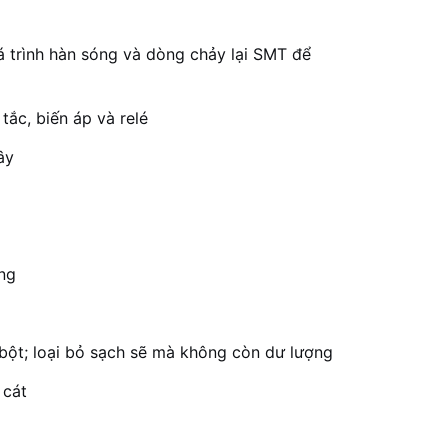
 trình hàn sóng và dòng chảy lại SMT để
ắc, biến áp và relé
ây
ộng
bột; loại bỏ sạch sẽ mà không còn dư lượng
 cát