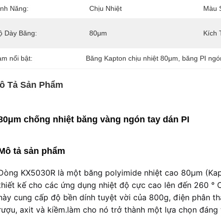
ính Năng:
Chịu Nhiệt
Màu 
ộ Dày Băng:
80μm
Kích 
àm nổi bật:
Băng Kapton chịu nhiệt 80μm
, 
băng PI ngó
ô Tả Sản Phẩm
80μm chống nhiệt băng vàng ngón tay dán PI
Mô tả sản phẩm
Dòng KX5030R là một băng polyimide nhiệt cao 80μm (Kapt
thiết kế cho các ứng dụng nhiệt độ cực cao lên đến 260 °
này cung cấp độ bền dính tuyệt vời của 800g, điện phân th
rượu, axit và kiềm.làm cho nó trở thành một lựa chọn đáng 