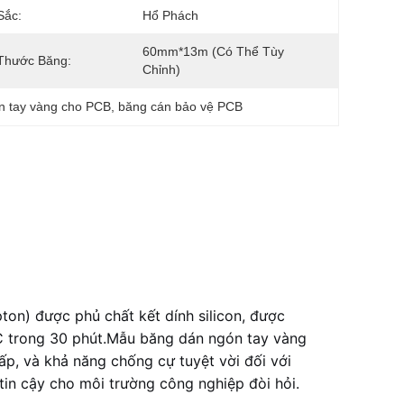
Sắc:
Hổ Phách
60mm*13m (Có Thể Tùy 
Thước Băng:
Chỉnh)
n tay vàng cho PCB
, 
băng cán bảo vệ PCB
on) được phủ chất kết dính silicon, được
 C trong 30 phút.Mẫu băng dán ngón tay vàng
ấp, và khả năng chống cự tuyệt vời đối với
tin cậy cho môi trường công nghiệp đòi hỏi.