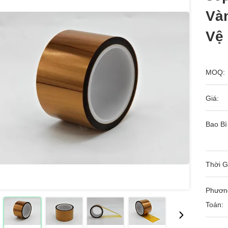
Và
Vệ
MOQ:
Giá:
Bao Bì
Thời G
Phươn
Toán: