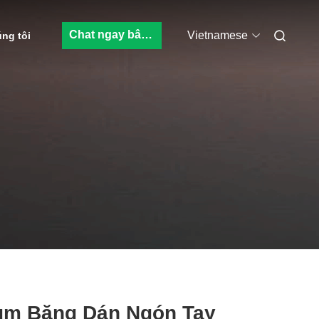
Chat ngay bây giờ
Vietnamese
úng tôi
μm Băng Dán Ngón Tay