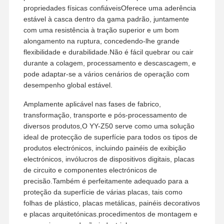
propriedades físicas confiáveisOferece uma aderência
estável à casca dentro da gama padrão, juntamente
com uma resistência à tração superior e um bom
alongamento na ruptura, concedendo-lhe grande
flexibilidade e durabilidade.Não é fácil quebrar ou cair
durante a colagem, processamento e descascagem, e
pode adaptar-se a vários cenários de operação com
desempenho global estável.
Amplamente aplicável nas fases de fabrico,
transformação, transporte e pós-processamento de
diversos produtos,O YY-Z50 serve como uma solução
ideal de protecção de superfície para todos os tipos de
produtos electrónicos, incluindo painéis de exibição
electrónicos, invólucros de dispositivos digitais, placas
de circuito e componentes electrónicos de
precisão.Também é perfeitamente adequado para a
proteção da superfície de várias placas, tais como
Casa
Produtos
Show De RV
Quem
Somos
folhas de plástico, placas metálicas, painéis decorativos
e placas arquitetónicas.procedimentos de montagem e