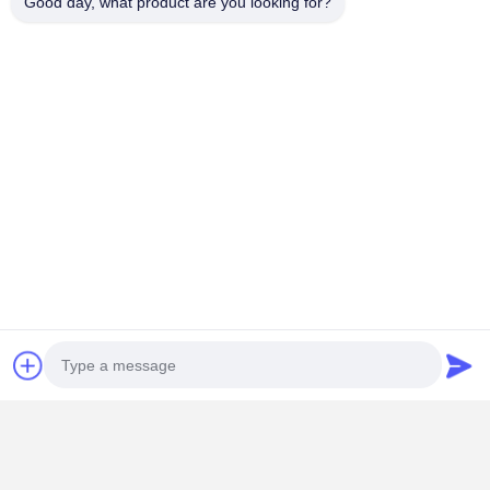
Good day, what product are you looking for?
15506248002
Falem agora.
Obter O Melhor Preço Para
Película protetora de silicone transparente de
alta temperatura para proteção de materiais
eletrônicos e de chapas
Continue
Casa
Mapa do Site
Fale Conosco
Desktop Site
Mapa do Site
Política de Privacidade
Qualidade
fita adesiva
Fábrica na China.Copyright © 2026 Sanfeng
Win New Material(Jiangsu)Co.,Ltd.. All Rights Reserved.