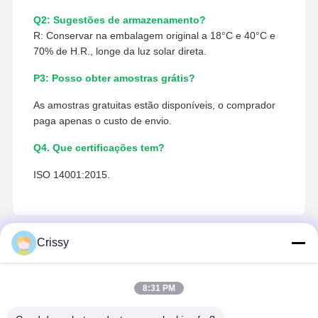
Q2: Sugestões de armazenamento?
R: Conservar na embalagem original a 18°C e 40°C e
70% de H.R., longe da luz solar direta.
P3: Posso obter amostras grátis?
As amostras gratuitas estão disponíveis, o comprador
paga apenas o custo de envio.
Q4. Que certificações tem?
ISO 14001:2015.
Crissy
Contacto
Miss. Matilda
8:31 PM
Nº 151, Dongrong Road, Cidade de Bacheng, Cidade de
Kunshan, Província de Jiangsu