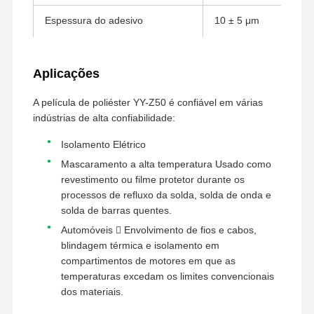
Espessura do adesivo
10 ± 5 μm
filme de libertação
Filme do plutônio
Força de adesão
3 a 5 g/25 mm ((180°)
Aplicações
Filme de Silicone
A película de poliéster YY-Z50 é confiável em várias
Filme acrílico
Resistência à temperatura
-20°C-180°C
indústrias de alta confiabilidade:
Banda perfurada
Isolamento Elétrico
Mascaramento a alta temperatura Usado como
Película Protetora Azul
revestimento ou filme protetor durante os
processos de refluxo da solda, solda de onda e
Filme de aquecimento
solda de barras quentes.
Tela industrial
Automóveis  Envolvimento de fios e cabos,
blindagem térmica e isolamento em
compartimentos de motores em que as
temperaturas excedam os limites convencionais
dos materiais.